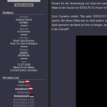
Pereira für die Verwendung von Itsari bei se
SOULFLY
Platte ist der Sound von
s Feuer! Ic
SiteNews
SOULFLY
Zyon Cavalera erklärt: "Bei jeder
Review
Audrey Horne
spüren. Bei dieser Platte war es nicht anders,
Achilles
Spaß gemacht, die Band an Orte zu bringen, an 
Special
in der Zukunft!"
In Extremo
Review
North Sea Echoes
How To Cast A Shadow
Review
Ignition
All Will Die
Live
21.07.2026
Bleed From Within
Conrad Sohm, Dornbirn
Upcoming Live
Graz
Wolfmother
Innsbruck
Wolfmother
Dinkelsbühl
Arch Enemy (+21)
Arch Enemy (+21)
Arch Enemy (+21)