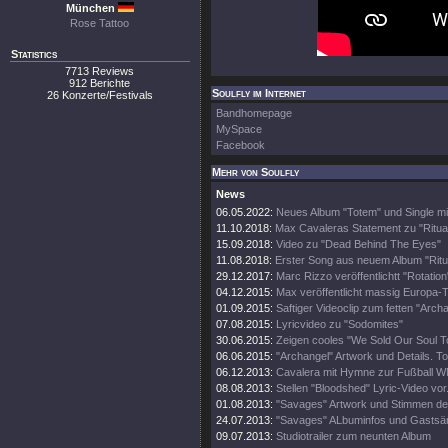
München
Rose Tattoo
Statistics
7713 Reviews
912 Berichte
Soulfly im Internet
26 Konzerte/Festivals
Bandhomepage
MySpace
Facebook
Mehr von Soulfly
News
06.05.2022:
Neues Album "Totem" und Single mi
11.10.2018:
Max Cavaleras Statement zu "Ritua
15.09.2018:
Video zu "Dead Behind The Eyes"
11.08.2018:
Erster Song aus neuem Album "Ritu
29.12.2017:
Marc Rizzo veröffentlichtt "Rotatio
04.12.2015:
Max veröffentlicht massig Europa-
01.09.2015:
Saftiger Videoclip zum fetten "Archa
07.08.2015:
Lyricvideo zu "Sodomites"
30.06.2015:
Zeigen cooles "We Sold Our Soul To
06.06.2015:
"Archangel" Artwork und Details. T
06.12.2013:
Cavalera mit Hymne zur Fußball WM 
08.08.2013:
Stellen "Bloodshed" Lyric-Video vor
01.08.2013:
"Savages" Artwork und Stimmen de
24.07.2013:
"Savages" ALbuminfos und Gastsä
09.07.2013:
Studiotrailer zum neunten Album