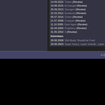
14.09.2022:
Totem
(
Review
)
19.08.2015:
Archangel
(
Review
)
25.09.2013:
Savages
(
Review
)
22.03.2012:
Enslaved
(
Review
)
05.07.2010:
Omen
(
Review
)
21.07.2008:
Conquer
(
Review
)
11.10.2005:
Dark Ages
(
Review
)
02.04.2004:
Prophecy
(
Review
)
31.05.2002:
3
(
Review
)
Interviews
28.08.2008:
Shit Music Should be Free!
29.08.2003:
Super heavy, super melodic, super 
© D