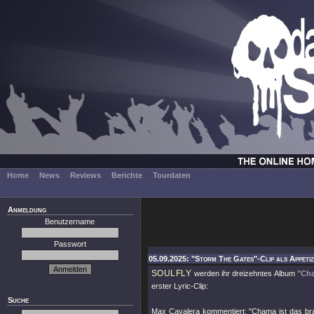
Home
News
Reviews
Berichte
Tourdaten
Anmeldung
Benutzername
Passwort
05.09.2025: "Storm The Gates"-Clip als Appetiz
SOULFLY
werden ihr dreizehntes Album
"Ch
erster Lyric-Clip:
Suche
Max Cavalera kommentiert: "Chama ist das bras