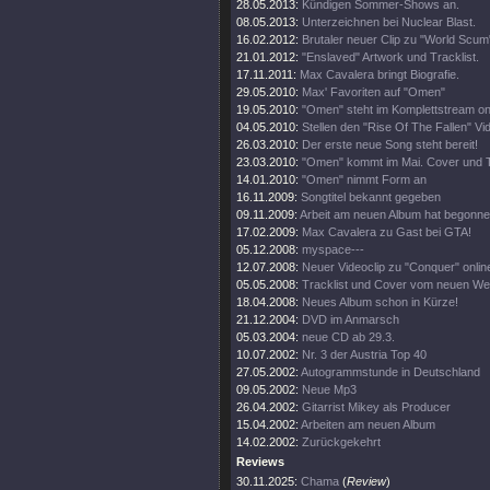
28.05.2013:
Kündigen Sommer-Shows an.
08.05.2013:
Unterzeichnen bei Nuclear Blast.
16.02.2012:
Brutaler neuer Clip zu "World Scum
21.01.2012:
"Enslaved" Artwork und Tracklist.
17.11.2011:
Max Cavalera bringt Biografie.
29.05.2010:
Max' Favoriten auf "Omen"
19.05.2010:
"Omen" steht im Komplettstream onl
04.05.2010:
Stellen den "Rise Of The Fallen" Vid
26.03.2010:
Der erste neue Song steht bereit!
23.03.2010:
"Omen" kommt im Mai. Cover und Tr
14.01.2010:
"Omen" nimmt Form an
16.11.2009:
Songtitel bekannt gegeben
09.11.2009:
Arbeit am neuen Album hat begonn
17.02.2009:
Max Cavalera zu Gast bei GTA!
05.12.2008:
myspace---
12.07.2008:
Neuer Videoclip zu "Conquer" onlin
05.05.2008:
Tracklist und Cover vom neuen We
18.04.2008:
Neues Album schon in Kürze!
21.12.2004:
DVD im Anmarsch
05.03.2004:
neue CD ab 29.3.
10.07.2002:
Nr. 3 der Austria Top 40
27.05.2002:
Autogrammstunde in Deutschland
09.05.2002:
Neue Mp3
26.04.2002:
Gitarrist Mikey als Producer
15.04.2002:
Arbeiten am neuen Album
14.02.2002:
Zurückgekehrt
Reviews
30.11.2025:
Chama
(
Review
)