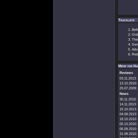
Trackliste
Bef
Ord
The
Gen
Adv
Red 
Mehr von Ha
Reviews
03.11.2013:
13.10.2010:
25.07.2009:
News
30.11.2015:
14.11.2013:
15.10.2013:
04.09.2013:
18.10.2010:
05.10.2010:
06.09.2010:
31.08.2010: