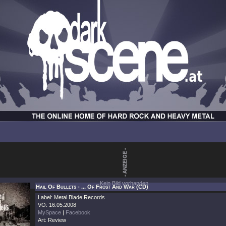
Kein Bild vorhanden.
Hail Of Bullets - ... Of Frost And War (CD)
Label: Metal Blade Records
VÖ: 16.05.2008
MySpace
|
Facebook
Art: Review