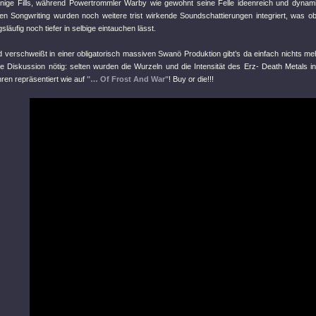
rnige Fills, während Powertrommler Warby wie gewohnt seine Felle ideenreich und dynami
llen Songwriting wurden noch weitere trist wirkende Soundschattierungen integriert, was 
läufig noch tiefer in selbige eintauchen lässt.
d verschweißt in einer obligatorisch massiven Swanö Produktion gibt’s da einfach nichts meh
re Diskussion nötig: selten wurden die Wurzeln und die Intensität des Erz- Death Metals in
ahren repräsentiert wie auf
"… Of Frost And War"
! Buy or die!!!