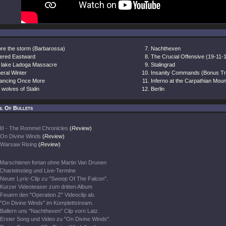
ore the storm (Barbarossa)
Nachthexen
ered Eastward
The Crucial Offensive (19-11-
 lake Ladoga Massacre
Stalingrad
eral Winter
Insanity Commands (Bonus Tr
ancing Once More
Inferno at the Carpathian Moun
wolves of Stalin
Berlin
il Of Bullets
III - The Rommel Chronicles
(
Review
)
On Divine Winds
(
Review
)
Warsaw Rising
(
Review
)
Marschieren fortan ohne Martin Van Drunen
Charteinstieg und Live-Termine
Neuer Lyric-Clip zu "Swoop Of The Falcon".
Kurzer Videoteaser zum dritten Album
Feuern den "Operation Z" Videoclip ab.
"On Divine Winds" im Komplettstream.
Ballern uns "Nachthexen" Clip vorn Latz.
Erster Song und Video zu "On Divine Winds".