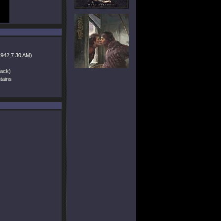
1942,7.30 AM)
ack)
tains