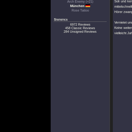
Soli und ke
Arch Enemy (+21)
München
mittelschne
Rose Tattoo
Hörer zwangs
Statistics
Vernietet un
6972 Reviews
Keine weite
458 Classic Reviews
284 Unsigned Reviews
vielleicht J