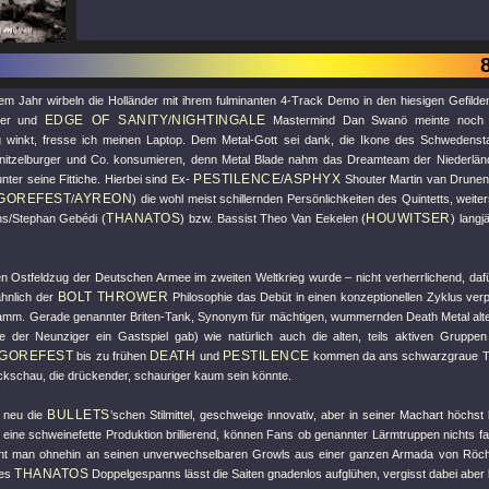
inem Jahr wirbeln die Holländer mit ihrem fulminanten 4-Track Demo in den hiesigen Gefild
EDGE OF SANITY
NIGHTINGALE
cer und
/
Mastermind Dan Swanö meinte noch i
g winkt, fresse ich meinen Laptop. Dem Metal-Gott sei dank, die Ikone des Schwedenstah
nitzelburger und Co. konsumieren, denn Metal Blade nahm das Dreamteam der Niederlän
PESTILENCE
ASPHYX
nter seine Fittiche. Hierbei sind Ex-
/
Shouter Martin van Drune
GOREFEST
AYREON
/
) die wohl meist schillernden Persönlichkeiten des Quintetts, weit
THANATOS
HOUWITSER
s/Stephan Gebédi (
) bzw. Bassist Theo Van Eekelen (
) langj
 Ostfeldzug der Deutschen Armee im zweiten Weltkrieg wurde – nicht verherrlichend, dafü
BOLT THROWER
hnlich der
Philosophie das Debüt in einen konzeptionellen Zyklus verpac
amm. Gerade genannter Briten-Tank, Synonym für mächtigen, wummernden Death Metal alt
e der Neunziger ein Gastspiel gab) wie natürlich auch die alten, teils aktiven Gruppen
GOREFEST
DEATH
PESTILENCE
bis zu frühen
und
kommen da ans schwarzgraue Tage
ckschau, die drückender, schauriger kaum sein könnte.
BULLETS
 neu die
’schen Stilmittel, geschweige innovativ, aber in seiner Machart höchs
 eine schweinefette Produktion brillierend, können Fans ob genannter Lärmtruppen nichts f
nt man ohnehin an seinen unverwechselbaren Growls aus einer ganzen Armada von Röche
THANATOS
des
Doppelgespanns lässt die Saiten gnadenlos aufglühen, vergisst dabei aber 