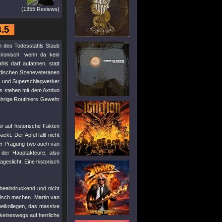
(1355 Reviews)
8.5
en des Todesstahls Staub
ronisch: wenn da kein
ls darf aufatmen, statt
dischen Szeneveteranen
n und Superschlagwerker
ers stehen mit dem Axtduo
ährige Routiniers Gewehr
r auf historische Fakten
kt. Der Apfel fällt nicht
er Prägung (wo auch van
 der Hauptakteure, also
slicht. Eine historisch
t beeindruckend und nicht
alsch machen. Martin van
lkollegen, das massive
keineswegs auf herrliche