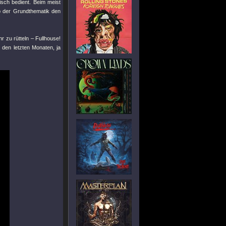
sch bedient. Beim meist
ob der Grundthematik den
r zu rütteln – Fullhouse!
 den letzten Monaten, ja