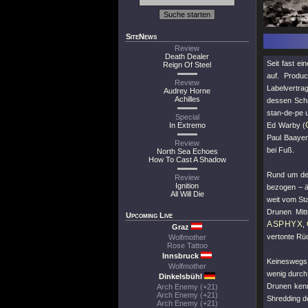
SiteNews
Review
Death Dealer
Seit fast e
Reign Of Steel
auf. Produ
Review
Labelvertra
Audrey Horne
Achilles
dessen Sch
stan-de-pe u
Special
In Extremo
Ed Warby (
Paul Baayen
Review
bei Fuß.
North Sea Echoes
How To Cast A Shadow
Rund um den
Review
Ignition
bezogen – ä
All Will Die
weit vom St
Drunen Mitt
Upcoming Live
ASPHYX
,
Graz
vertonte Rü
Wolfmother
Rose Tattoo
Innsbruck
Keineswegs
Wolfmother
wenig durch
Dinkelsbühl
Drunen ken
Arch Enemy (+21)
Arch Enemy (+21)
Shredding 
Arch Enemy (+21)