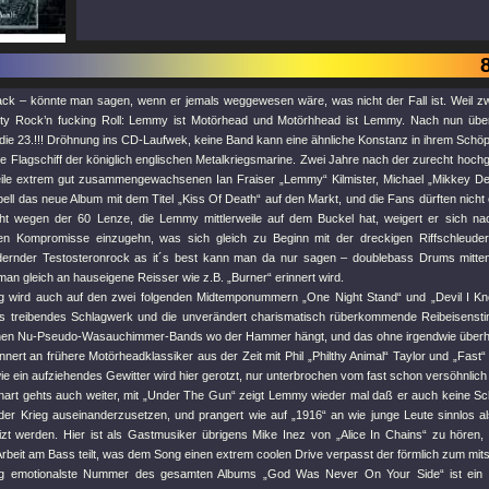
k – könnte man sagen, wenn er jemals weggewesen wäre, was nicht der Fall ist. Weil zwe
rty Rock’n fucking Roll: Lemmy ist Motörhead und Motörhhead ist Lemmy. Nach nun übe
 die 23.!!! Dröhnung ins CD-Laufwek, keine Band kann eine ähnliche Konstanz in ihrem Sch
te Flagschiff der königlich englischen Metalkriegsmarine. Zwei Jahre nach der zurecht hochg
weile extrem gut zusammengewachsenen Ian Fraiser „Lemmy“ Kilmister, Michael „Mikkey De
ell das neue Album mit dem Titel „Kiss Of Death“ auf den Markt, und die Fans dürften nich
icht wegen der 60 Lenze, die Lemmy mittlerweile auf dem Buckel hat, weigert er sich na
en Kompromisse einzugehn, was sich gleich zu Beginn mit der dreckigen Riffschleuder 
rdernder Testosteronrock as it´s best kann man da nur sagen – doublebass Drums mitten
n gleich an hauseigene Reisser wie z.B. „Burner“ erinnert wird.
g wird auch auf den zwei folgenden Midtemponummern „One Night Stand“ und „Devil I Know
s treibendes Schlagwerk und die unverändert charismatisch rüberkommende Reibeisens
chen Nu-Pseudo-Wasauchimmer-Bands wo der Hammer hängt, und das ohne irgendwie überhe
innert an frühere Motörheadklassiker aus der Zeit mit Phil „Philthy Animal“ Taylor und „Fast
ie ein aufziehendes Gewitter wird hier gerotzt, nur unterbrochen vom fast schon versöhnlich
onart gehts auch weiter, mit „Under The Gun“ zeigt Lemmy wieder mal daß er auch keine S
 oder Krieg auseinanderzusetzen, und prangert wie auf „1916“ an wie junge Leute sinnlos a
izt werden. Hier ist als Gastmusiker übrigens Mike Inez von „Alice In Chains“ zu hören
rbeit am Bass teilt, was dem Song einen extrem coolen Drive verpasst der förmlich zum mits
tig emotionalste Nummer des gesamten Albums „God Was Never On Your Side“ ist ein he