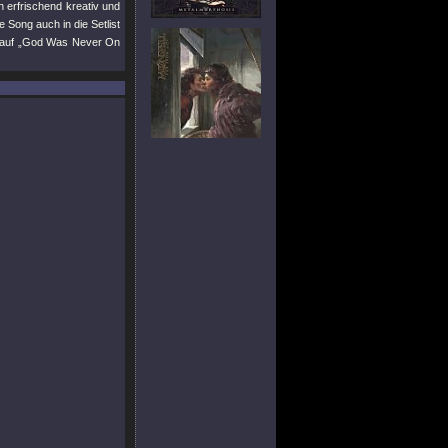
h erfrischend kreativ und
 Song auch in die Setlist
k auf „God Was Never On