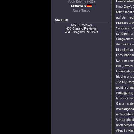
Powerballade
Arch Enemy (+21)
München
Nice Guy“. D
Rose Tattoo
lieber nicht
auf den Teu
Statistics
Pfarrers auf
6972 Reviews
So genug de
458 Classic Reviews
284 Unsigned Reviews
schüttelt, 
Songkonstru
dem sich in
Klassischer
Lady ebenso
kommen wenn 
Bei „Sword
Gitarrenhan
frische und
„Be My Baby
nicht so g
Schlagzeug 
bevor er vorb
Ganz ander
kreissägena
einleuchte
Verabschied
alten Motör
Alles in Al