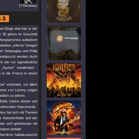
(7 Reviews)
8.5
i Dinge sind klar in der
r 30 jahren im Geschäft
öpfungsprozess aufweisen
elobten „Inferno“ bringen
e“ Delaouglou und Philip
t enttäuscht werden. Auch
ch wie vor irgendwelche
„Sucker“ manifestiert -
 in die Fresse in einem
“ verbreitet, vor allem
timme von Lemmy zeigen
blich zu wirken.
“ Eddy Clarke, düster und
 wirkenden Gitarrensolo.
cheu hat sich mit Themen
ls Kanonenfutter and der
, der sich gemeinsam mit
haken einlädt!
rrliche halbakustische