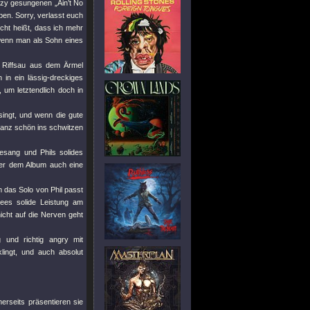
Ozzy gesungenen „Ain’t No
ben. Sorry, verlasst euch
icht heißt, dass ich mehr
 wenn man als Sohn eines
e Riffsau aus dem Ärmel
in ein lässig-dreckiges
 um letztendlich doch in
singt, und wenn die gute
anz schön ins schwitzen
sang und Phils solides
der dem Album auch eine
 das Solo von Phil passt
ees solide Leistung am
cht auf die Nerven geht
und richtig angry mit
lingt, und auch absolut
erseits präsentieren sie