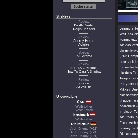
SiteNews
Review
Death Dealer
Lemmy`s bac
Reign Of Steel
Welt des di
Review
kommt jetzt
Audrey Horne
Achilles
wie das letz
die mittler
Special
In Extremo
„Phil“ Campb
oder vielle
Review
musikalisch
North Sea Echoes
How To Cast A Shadow
bierdurstfö
Tempo das ma
Review
Ignition
Partystimun
All Will Die
Mikkey Dee
hier sämtli
Upcoming Live
„Trigger“ er
Graz
bedrohlich w
Wolfmother
Rose Tattoo
In dieser T
Innsbruck
wie Politik
Wolfmother
Front verhe
Dinkelsbühl
Lemmy die A
Arch Enemy (+21)
Arch Enemy (+21)
Die eindeu
Arch Enemy (+21)