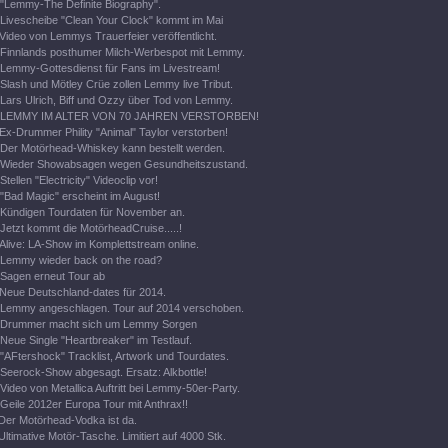
"Lemmy-The Definite Biography".
Livescheibe "Clean Your Clock" kommt im Mai
Video von Lemmys Trauerfeier veröffentlicht.
Finnlands posthumer Milch-Werbespot mit Lemmy.
Lemmy-Gottesdienst für Fans im Livestream!
Slash und Mötley Crüe zollen Lemmy live Tribut.
Lars Ulrich, Biff und Ozzy über Tod von Lemmy.
LEMMY IM ALTER VON 70 JAHREN VERSTORBEN!
Ex-Drummer Phility "Animal" Taylor verstorben!
Der Motörhead-Whiskey kann bestellt werden.
Wieder Showabsagen wegen Gesundheitszustand.
Stellen "Electricity" Videoclip vor!
"Bad Magic" erscheint im August!
Kündigen Tourdaten für November an.
Jetzt kommt die MotörheadCruise.....!
Alive: LA-Show im Komplettstream online.
Lemmy wieder back on the road?
Sagen erneut Tour ab
Neue Deutschland-dates für 2014.
Lemmy angeschlagen. Tour auf 2014 verschoben.
Drummer macht sich um Lemmy Sorgen
Neue Single "Heartbreaker" im Testlauf.
"AFtershock" Tracklist, Artwork und Tourdates.
Seerock-Show abgesagt. Ersatz: Alkbottle!
Video von Metallica Auftritt bei Lemmy-50er-Party.
Geile 2012er Europa Tour mit Anthrax!!
Der Motörhead-Vodka ist da.
Ultimative Motör-Tasche. Limitiert auf 4000 Stk.