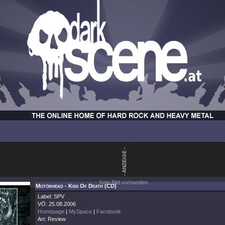
Kein Bild vorhanden.
Motörhead - Kiss Of Death (CD)
Label: SPV
VÖ: 25.08.2006
Homepage
|
MySpace
|
Facebook
Art: Review