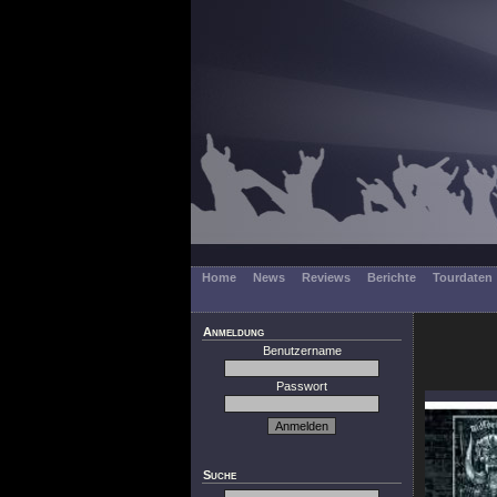
Home
News
Reviews
Berichte
Tourdaten
Anmeldung
Benutzername
Passwort
Suche