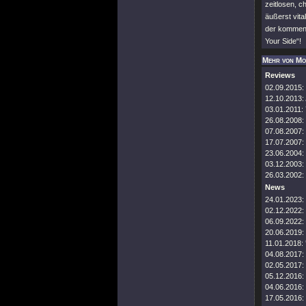
zeitlosen, c
äußerst vita
der kommend
Your Side“!
Mehr von Mo
Reviews
02.09.2015:
12.10.2013:
03.01.2011:
26.08.2008:
07.08.2007:
17.07.2007:
23.06.2004:
03.12.2003:
26.03.2002:
News
24.01.2023:
02.12.2022:
06.09.2022:
20.06.2019:
11.01.2018:
04.08.2017:
02.05.2017:
05.12.2016:
04.06.2016:
17.05.2016: