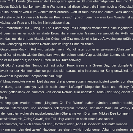
 mit C. C. Deville (Poison) an der Leadgitarre, ganz im Stil vom ehemaligen im Duett mit 
ieses Stück ist laut Lemmy: „Eine Warnung an all diese Idioten, die immer noch an Gott glau
 auf ihn, denn er wird eure Gebete nicht erhören. Gott ist taub, blind und dumm. Was aber n
fel stehe – die können sich beide ins Knie ficken.“ Typisch Lemmy – was kein Wunder ist
wächst, der Frau und Kind im Stich gelassen hat.
r Emotionalität, mit „Living In The Past“ zeigt Phil Campbell wieder was eine legendär
und Lemmys immer noch an akute Bronchitis erinnernder Gesang verwandelt die Rythmen 
kt, das nur durch das klassische Oldschool-Gitarrensolo eine kurze Abwechslung erfährt,
 den Gehörgang fressenden Refrain sein würdiges Ende zu finden.
 Gute-Laune-Rock`n Roll wird geboten wenn Mr. Kilmister von einer gewissen „Christine“ 
viel Dampf macht wie der Song dann wird der bekennende Viagraschlucker Lemmy sicher g
er mit (oder auf) ihr seine Hüften im 4/4-Takt schwingt.
 Of Glory“ steigt das Tempo auf fast schon Punkniveau a la Green Day, der dumpfe Ge
dwerk tut der Nummer aber so gut das sich daraus eine interessanter Song entwickelt, 
 abwechslungsreiche Komponente hinzufügt.
“ klingt irgendwie wie ein Lied das aus drei anderen zusammengeschustert wurde, vor allem
anz dazu, aber Lemmys typisch nach einem Luftangriff klingender Bass und Mickey D
treibt gottseidank die Nummer von einem Refrain zum nächsten, sodaß der Song einem ni
ei ist.
s hingegen wieder kommt „Kingdom Of The Worm“ daher, nämlich ziemlich trashig 
rtigem Gitarrenspiel und nochmals tiefergelegtem Gesang, der nach Wut und Whisky k
nd demonstriert woher die muskelbepackten Oberarme vom Drummer Mikkey Dee kommen.
et wird man mit „Going Gown“, das Teil klingt wiederum nach einer klassischen
headnummer, die auch schon auf der „Bomber“ oder „Ace Of Spadevs“ sein hätte können.
lem kann man den drei „alten“ Haudegen zu einem wirkich gelungenen Album gratulieren, ein