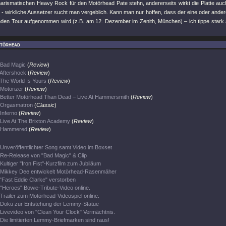
harismatischen Heavy Rock für den Motörhead Pate stehn, andererseits wirkt die Platte auc
l - wirkliche Aussetzer sucht man vergeblich. Kann man nur hoffen, dass der eine oder andere
en Tour aufgenommen wird (z.B. am 12. Dezember im Zenith, München) – ich tippe star
törhead
Bad Magic
(
Review
)
Aftershock
(
Review
)
The Wörld Is Yours
(
Review
)
Motörizer
(
Review
)
Better Motörhead Than Dead – Live At Hammersmith
(
Review
)
Orgasmatron
(
Classic
)
Inferno
(
Review
)
Live At The Brixton Academy
(
Review
)
Hammered
(
Review
)
Unveröffentlichter Song samt Video im Boxset
Re-Release von "Bad Magic" & Clip
Kultiger "Iron Fist"-Kurzfilm zum Jubiläum
Mikkey Dee entwickelt Motörhead-Rasenmäher
"Fast Eddie Clarke" verstorben
"Heroes" Bowie-Tribute-Video online.
Trailer zum Motörhead-Videospiel online.
Doku zur Entstehung der Lemmy-Statue
Livevideo von "Clean Your Clock" Vermächtnis.
Die limitierten Lemmy-Briefmarken sind raus!