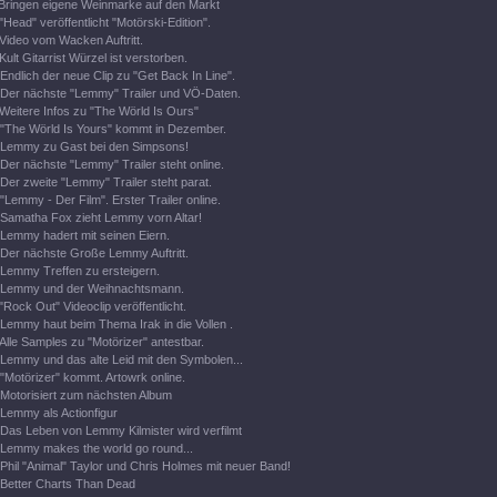
Bringen eigene Weinmarke auf den Markt
"Head" veröffentlicht "Motörski-Edition".
Video vom Wacken Auftritt.
Kult Gitarrist Würzel ist verstorben.
Endlich der neue Clip zu "Get Back In Line".
Der nächste "Lemmy" Trailer und VÖ-Daten.
Weitere Infos zu "The Wörld Is Ours"
"The Wörld Is Yours" kommt in Dezember.
Lemmy zu Gast bei den Simpsons!
Der nächste "Lemmy" Trailer steht online.
Der zweite "Lemmy" Trailer steht parat.
"Lemmy - Der Film". Erster Trailer online.
Samatha Fox zieht Lemmy vorn Altar!
Lemmy hadert mit seinen Eiern.
Der nächste Große Lemmy Auftritt.
Lemmy Treffen zu ersteigern.
Lemmy und der Weihnachtsmann.
"Rock Out" Videoclip veröffentlicht.
Lemmy haut beim Thema Irak in die Vollen .
Alle Samples zu "Motörizer" antestbar.
Lemmy und das alte Leid mit den Symbolen...
"Motörizer" kommt. Artowrk online.
Motorisiert zum nächsten Album
Lemmy als Actionfigur
Das Leben von Lemmy Kilmister wird verfilmt
Lemmy makes the world go round...
Phil "Animal" Taylor und Chris Holmes mit neuer Band!
Better Charts Than Dead