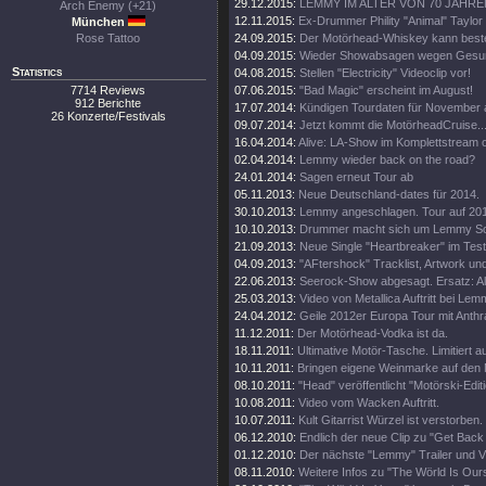
29.12.2015:
LEMMY IM ALTER VON 70 JAHR
Arch Enemy (+21)
12.11.2015:
Ex-Drummer Phility "Animal" Taylor
München
Rose Tattoo
24.09.2015:
Der Motörhead-Whiskey kann beste
04.09.2015:
Wieder Showabsagen wegen Gesun
Statistics
04.08.2015:
Stellen "Electricity" Videoclip vor!
7714 Reviews
07.06.2015:
"Bad Magic" erscheint im August!
912 Berichte
17.07.2014:
Kündigen Tourdaten für November 
26 Konzerte/Festivals
09.07.2014:
Jetzt kommt die MotörheadCruise...
16.04.2014:
Alive: LA-Show im Komplettstream o
02.04.2014:
Lemmy wieder back on the road?
24.01.2014:
Sagen erneut Tour ab
05.11.2013:
Neue Deutschland-dates für 2014.
30.10.2013:
Lemmy angeschlagen. Tour auf 20
10.10.2013:
Drummer macht sich um Lemmy S
21.09.2013:
Neue Single "Heartbreaker" im Test
04.09.2013:
"AFtershock" Tracklist, Artwork un
22.06.2013:
Seerock-Show abgesagt. Ersatz: Alk
25.03.2013:
Video von Metallica Auftritt bei Le
24.04.2012:
Geile 2012er Europa Tour mit Anthr
11.12.2011:
Der Motörhead-Vodka ist da.
18.11.2011:
Ultimative Motör-Tasche. Limitiert a
10.11.2011:
Bringen eigene Weinmarke auf den 
08.10.2011:
"Head" veröffentlicht "Motörski-Editi
10.08.2011:
Video vom Wacken Auftritt.
10.07.2011:
Kult Gitarrist Würzel ist verstorben.
06.12.2010:
Endlich der neue Clip zu "Get Back 
01.12.2010:
Der nächste "Lemmy" Trailer und 
08.11.2010:
Weitere Infos zu "The Wörld Is Our