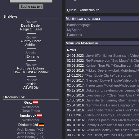
Quelle: Blabbermouth
SiteNews
Motörhead im Internet
Review
Bandhomepage
Death Dealer
Reign Of Steel
MySpace
Facebook
Review
Audrey Horne
Mehr von Motörhead
Achilles
News
Special
24.01.2023:
Unveröffentlichter Song samt Video
In Extremo
02.12.2022:
Re-Release von "Bad Magic" & Clip
Review
06.09.2022:
Kultiger "Iron Fist"-Kurzfilm zum Ju
North Sea Echoes
20.06.2019:
Mikkey Dee entwickelt Motörhead
How To Cast A Shadow
11.01.2018:
"Fast Eddie Clarke" verstorben
Review
04.08.2017:
"Heroes" Bowie-Tribute-Video onlin
Ignition
02.05.2017:
Trailer zum Motörhead-Videospiel o
All Will Die
05.12.2016:
Doku zur Entstehung der Lemmy-S
04.06.2016:
Livevideo von "Clean Your Clock" 
Upcoming Live
17.05.2016:
Die limitierten Lemmy-Briefmarken 
Graz
25.04.2016:
"Lemmy-The Definite Biography".
Wolfmother
05.04.2016:
Livescheibe "Clean Your Clock" ko
Rose Tattoo
11.01.2016:
Video von Lemmys Trauerfeier veröf
Innsbruck
Wolfmother
08.01.2016:
Finnlands posthumer Milch-Werbes
Dinkelsbühl
06.01.2016:
Lemmy-Gottesdienst für Fans im L
Arch Enemy (+21)
06.01.2016:
Slash und Mötley Crüe zollen Lemmy
Arch Enemy (+21)
30.12.2015:
Lars Ulrich, Biff und Ozzy über T
Arch Enemy (+21)