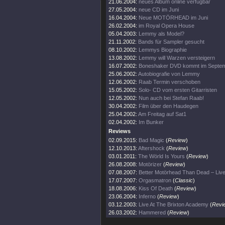
21.06.2004:
neues Album online verfügbar
27.05.2004:
neue CD im Juni
16.04.2004:
Neue MOTÖRHEAD im Juni
26.02.2004:
im Royal Opera House
05.04.2003:
Lemmy als Model?
21.11.2002:
Bands für Sampler gesucht
08.10.2002:
Lemmys Biographie
13.08.2002:
Lemmy will Warzen versteigern
16.07.2002:
Boneshaker DVD kommt im Septe
25.06.2002:
Autobiografie von Lemmy
12.06.2002:
Raab Termin verschoben
15.05.2002:
Solo- CD vom ersten Gitarristen
12.05.2002:
Nun auch bei Stefan Raab!
30.04.2002:
Film über den Haudegen
25.04.2002:
Am Freitag auf Sat1
02.04.2002:
Im Bunker
Reviews
02.09.2015:
Bad Magic
(
Review
)
12.10.2013:
Aftershock
(
Review
)
03.01.2011:
The Wörld Is Yours
(
Review
)
26.08.2008:
Motörizer
(
Review
)
07.08.2007:
Better Motörhead Than Dead – Liv
17.07.2007:
Orgasmatron
(
Classic
)
18.08.2006:
Kiss Of Death
(
Review
)
23.06.2004:
Inferno
(
Review
)
03.12.2003:
Live At The Brixton Academy
(
Revi
26.03.2002:
Hammered
(
Review
)