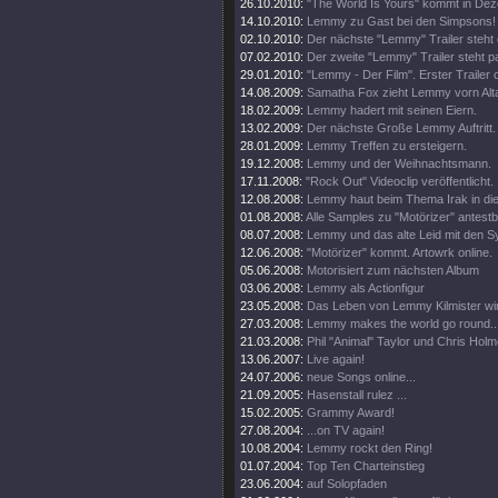
26.10.2010:
"The Wörld Is Yours" kommt in De
14.10.2010:
Lemmy zu Gast bei den Simpsons!
02.10.2010:
Der nächste "Lemmy" Trailer steht 
07.02.2010:
Der zweite "Lemmy" Trailer steht pa
29.01.2010:
"Lemmy - Der Film". Erster Trailer o
14.08.2009:
Samatha Fox zieht Lemmy vorn Alta
18.02.2009:
Lemmy hadert mit seinen Eiern.
13.02.2009:
Der nächste Große Lemmy Auftritt.
28.01.2009:
Lemmy Treffen zu ersteigern.
19.12.2008:
Lemmy und der Weihnachtsmann.
17.11.2008:
"Rock Out" Videoclip veröffentlicht.
12.08.2008:
Lemmy haut beim Thema Irak in die 
01.08.2008:
Alle Samples zu "Motörizer" antestb
08.07.2008:
Lemmy und das alte Leid mit den S
12.06.2008:
"Motörizer" kommt. Artowrk online.
05.06.2008:
Motorisiert zum nächsten Album
03.06.2008:
Lemmy als Actionfigur
23.05.2008:
Das Leben von Lemmy Kilmister wir
27.03.2008:
Lemmy makes the world go round..
21.03.2008:
Phil "Animal" Taylor und Chris Hol
13.06.2007:
Live again!
24.07.2006:
neue Songs online...
21.09.2005:
Hasenstall rulez ...
15.02.2005:
Grammy Award!
27.08.2004:
...on TV again!
10.08.2004:
Lemmy rockt den Ring!
01.07.2004:
Top Ten Charteinstieg
23.06.2004:
auf Solopfaden