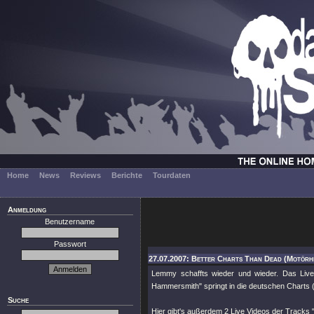
Home
News
Reviews
Berichte
Tourdaten
Anmeldung
Benutzername
Passwort
27.07.2007: Better Charts Than Dead (Motörh
Lemmy schaffts wieder und wieder. Das Live
Hammersmith" springt in die deutschen Charts (
Suche
Hier gibt's außerdem 2 Live Videos der Tracks 