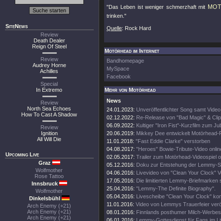
MO
"Das Leben ist weniger schmerzhaft mit
trinken."
SiteNews
Quelle
: Rock Hard
Review
Death Dealer
Reign Of Steel
Motörhead im Internet
Review
Bandhomepage
Audrey Horne
MySpace
Achilles
Facebook
Special
In Extremo
Mehr von Motörhead
News
Review
North Sea Echoes
24.01.2023:
Unveröffentlichter Song samt Video
How To Cast A Shadow
02.12.2022:
Re-Release von "Bad Magic" & Clip
06.09.2022:
Kultiger "Iron Fist"-Kurzfilm zum Ju
Review
Ignition
20.06.2019:
Mikkey Dee entwickelt Motörhead
All Will Die
11.01.2018:
"Fast Eddie Clarke" verstorben
04.08.2017:
"Heroes" Bowie-Tribute-Video onlin
Upcoming Live
02.05.2017:
Trailer zum Motörhead-Videospiel o
Graz
05.12.2016:
Doku zur Entstehung der Lemmy-S
Wolfmother
04.06.2016:
Livevideo von "Clean Your Clock" 
Rose Tattoo
17.05.2016:
Die limitierten Lemmy-Briefmarken 
Innsbruck
25.04.2016:
"Lemmy-The Definite Biography".
Wolfmother
05.04.2016:
Livescheibe "Clean Your Clock" ko
Dinkelsbühl
11.01.2016:
Video von Lemmys Trauerfeier veröf
Arch Enemy (+21)
Arch Enemy (+21)
08.01.2016:
Finnlands posthumer Milch-Werbes
Arch Enemy (+21)
06.01.2016:
Lemmy-Gottesdienst für Fans im L