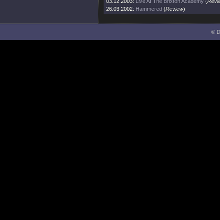
03.12.2003:
Live At The Brixton Academy
(
Revi
26.03.2002:
Hammered
(
Review
)
© D