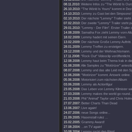
08.11.2010:
Weitere Infos zu "The Wörld Is Our
26.10.2010:
"The Wörld Is Yours" kommt in De
14.10.2010:
Lemmy zu Gast bei den Simpsons!
02.10.2010:
Der nächste "Lemmy" Trailer steht 
07.02.2010:
Der zweite "Lemmy" Trailer steht pa
29.01.2010:
"Lemmy - Der Film". Erster Trailer o
14.08.2009:
Samatha Fox zieht Lemmy vorn Alta
18.02.2009:
Lemmy hadert mit seinen Eiern.
13.02.2009:
Der nächste Große Lemmy Auftritt.
28.01.2009:
Lemmy Treffen zu ersteigern.
19.12.2008:
Lemmy und der Weihnachtsmann.
17.11.2008:
"Rock Out" Videoclip veröffentlicht.
12.08.2008:
Lemmy haut beim Thema Irak in die 
01.08.2008:
Alle Samples zu "Motörizer" antestb
08.07.2008:
Lemmy und das alte Leid mit den S
12.06.2008:
"Motörizer" kommt. Artowrk online.
05.06.2008:
Motorisiert zum nächsten Album
03.06.2008:
Lemmy als Actionfigur
23.05.2008:
Das Leben von Lemmy Kilmister wir
27.03.2008:
Lemmy makes the world go round..
21.03.2008:
Phil "Animal" Taylor und Chris Hol
27.07.2007:
Better Charts Than Dead
13.06.2007:
Live again!
24.07.2006:
neue Songs online...
21.09.2005:
Hasenstall rulez ...
15.02.2005:
Grammy Award!
27.08.2004:
...on TV again!
10.08.2004:
Lemmy rockt den Ring!