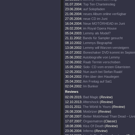
01.07.2004:
Top Ten Charteinstieg
23.06.2004:
auf Solopfaden
21.06.2004:
neues Album online verfügbar
27.05.2004:
neue CD im Juni
16.04.2004:
Neue MOTÖRHEAD im Juni
26.02.2004:
im Royal Opera House
05.04.2003:
Lemmy als Model?
21.11.2002:
Bands für Sampler gesucht
08.10.2002:
Lemmys Biographie
13.08.2002:
Lemmy will Warzen versteigern
16.07.2002:
Boneshaker DVD kommt im Septe
25.06.2002:
Autobiografie von Lemmy
12.06.2002:
Raab Termin verschoben
15.05.2002:
Solo- CD vom ersten Gitarristen
12.05.2002:
Nun auch bei Stefan Raab!
30.04.2002:
Film über den Haudegen
25.04.2002:
Am Freitag auf Sat1
02.04.2002:
Im Bunker
Reviews
02.09.2015:
Bad Magic
(
Review
)
12.10.2013:
Aftershock
(
Review
)
03.01.2011:
The Wörld Is Yours
(
Review
)
26.08.2008:
Motörizer
(
Review
)
07.08.2007:
Better Motörhead Than Dead – Liv
17.07.2007:
Orgasmatron
(
Classic
)
18.08.2006:
Kiss Of Death
(
Review
)
23.06.2004:
Inferno
(
Review
)