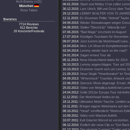
Arch Enemy (+21)
06.01.2016:
Slash und Mötley Crüe zollen Lemmy
München
30.12.2015:
Lars Ulrich, Biff und Ozzy über T
Rose Tattoo
29.12.2015:
LEMMY IM ALTER VON 70 JAHR
12.11.2015:
Ex-Drummer Phility "Animal" Taylor
Statistics
04.09.2015:
Wieder Showabsagen wegen Gesun
7714 Reviews
04.08.2015:
Stellen "Electricity" Videoclip vor!
912 Berichte
26 Konzerte/Festivals
07.06.2015:
"Bad Magic" erscheint im August!
17.07.2014:
Kündigen Tourdaten für November 
09.07.2014:
Jetzt kommt die MotörheadCruise...
16.04.2014:
Alive: LA-Show im Komplettstream o
02.04.2014:
Lemmy wieder back on the road?
24.01.2014:
Sagen erneut Tour ab
05.11.2013:
Neue Deutschland-dates für 2014.
30.10.2013:
Lemmy angeschlagen. Tour auf 20
10.10.2013:
Drummer macht sich um Lemmy S
21.09.2013:
Neue Single "Heartbreaker" im Test
04.09.2013:
"AFtershock" Tracklist, Artwork un
22.06.2013:
Seerock-Show abgesagt. Ersatz: Alk
25.03.2013:
Video von Metallica Auftritt bei Le
24.04.2012:
Geile 2012er Europa Tour mit Anthr
11.12.2011:
Der Motörhead-Vodka ist da.
18.11.2011:
Ultimative Motör-Tasche. Limitiert a
10.11.2011:
Bringen eigene Weinmarke auf den 
08.10.2011:
"Head" veröffentlicht "Motörski-Editi
10.08.2011:
Video vom Wacken Auftritt.
10.07.2011:
Kult Gitarrist Würzel ist verstorben.
06.12.2010:
Endlich der neue Clip zu "Get Back 
01.12.2010:
Der nächste "Lemmy" Trailer und 