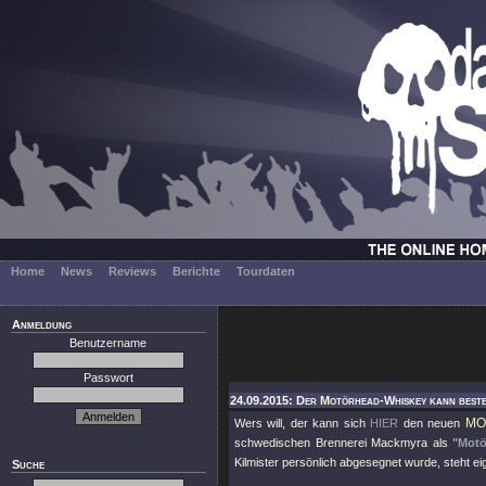
Home
News
Reviews
Berichte
Tourdaten
Anmeldung
Benutzername
Passwort
24.09.2015: Der Motörhead-Whiskey kann beste
MO
Wers will, der kann sich
HIER
den neuen
schwedischen Brennerei Mackmyra als
"Motö
Kilmister persönlich abgesegnet wurde, steht ei
Suche