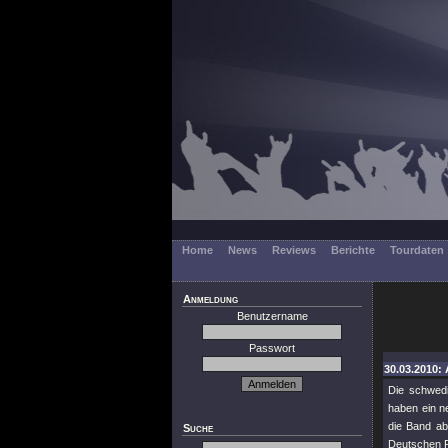
Home
News
Reviews
Berichte
Tourdaten
Anmeldung
Benutzername
Passwort
30.03.2010: 
Die schwed
haben ein ne
die Band ab
Suche
Deutschen F