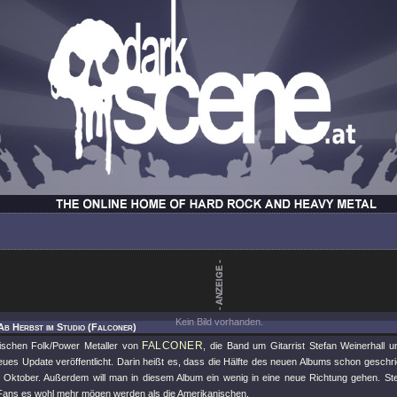
Kein Bild vorhanden.
Ab Herbst im Studio (Falconer)
FALCONER
ischen Folk/Power Metaller von
, die Band um Gitarrist Stefan Weinerhall 
ues Update veröffentlicht. Darin heißt es, dass die Hälfte des neuen Albums schon geschri
 Oktober. Außerdem will man in diesem Album ein wenig in eine neue Richtung gehen. Ste
ans es wohl mehr mögen werden als die Amerikanischen.