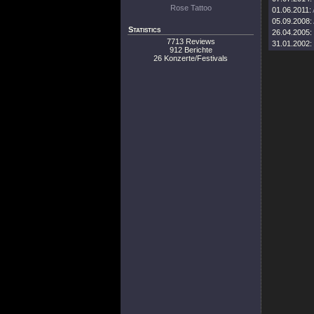
Rose Tattoo
01.06.2011:
05.09.2008:
Statistics
26.04.2005:
7713 Reviews
31.01.2002:
912 Berichte
26 Konzerte/Festivals