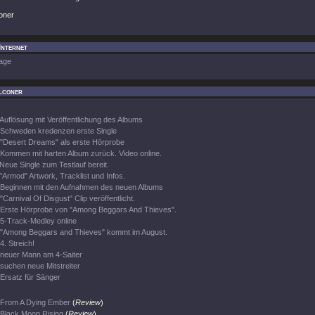
coner
Internet
age
lconer
Auflösung mit Veröffentlichung des Albums
Schweden kredenzen erste Single
"Desert Dreams" als erste Hörprobe
Kommen mit harten Album zurück. Video online.
Neue Single zum Testlauf bereit.
"Armod" Artwork, Tracklist und Infos.
Beginnen mit den Aufnahmen des neuen Albums
"Carnival Of Disgust" Clip veröffentlicht.
Erste Hörprobe von "Among Beggars And Thieves".
5-Track-Medley online
"Among Beggars and Thieves" kommt im August.
4. Streich!
neuer Mann am 4-Saiter
suchen neue Mitstreiter
Ersatz für Sänger
From A Dying Ember
(
Review
)
Black Moon Rising
(
Review
)