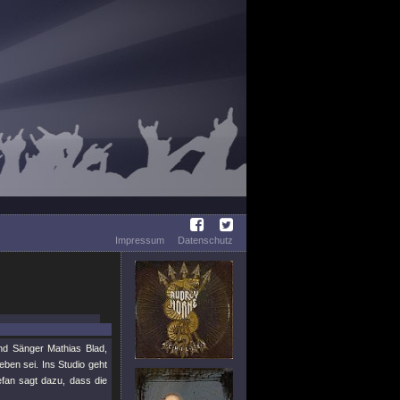
Impressum
Datenschutz
und Sänger Mathias Blad,
eben sei. Ins Studio geht
fan sagt dazu, dass die