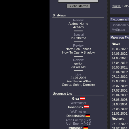
Quelle
: Fal
SiteNews
Falconer im 
Review
Audrey Horne
Bandhomep
Achilles
MySpace
Special
Mehr von Fa
In Extremo
News
Review
North Sea Echoes
15.06.2020:
How To Cast A Shadow
14.06.2020:
14.05.2020:
Review
17.04.2014:
Ignition
All Will Die
26.05.2011:
03.04.2011:
Live
07.12.2010:
21.07.2026
Bleed From Within
12.08.2008:
Conrad Sohm, Dornbirn
25.07.2008:
17.07.2008:
Upcoming Live
19.04.2008:
Graz
03.03.2005:
Wolfmother
31.08.2004:
Innsbruck
27.05.2004:
Wolfmother
21.01.2003:
Dinkelsbühl
Reviews
Arch Enemy (+21)
Arch Enemy (+21)
27.10.2020:
München
07.07.2014: