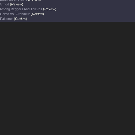
Armod
(
Review
)
Among Beggars And Thieves
(
Review
)
Grime Vs. Grandeur
(
Review
)
Falconer
(
Review
)