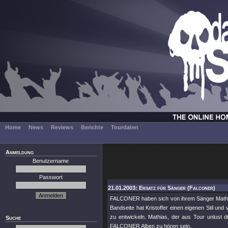
Home
News
Reviews
Berichte
Tourdaten
Anmeldung
Benutzername
Passwort
21.01.2003: Ersatz für Sänger (Falconer)
FALCONER haben sich von ihrem Sänger Mathias
Bandseite hat Kristoffer einen eigenen Stil un
zu entwickeln. Mathias, der aus Tour unlust d
Suche
FALCONER Alben zu hören sein.