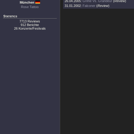
26.04.2005:
Grime Vs. Grandeur
(
Review
)
München
31.01.2002:
Falconer
(
Review
)
Rose Tattoo
Statistics
7713 Reviews
912 Berichte
26 Konzerte/Festivals