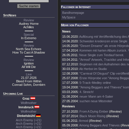
Falconer im Internet
Bandhomepage
SiteNews
MySpace
Review
Audrey Horne
Mehr von Falconer
Achilles
News
Special
15.06.2020:
Auflösung mit Veröffentlichung des
In Extremo
14.06.2020:
Schweden kredenzen erste Single
Review
14.05.2020:
"Desert Dreams" als erste Hörprob
North Sea Echoes
17.04.2014:
Kommen mit harten Album zurück. V
How To Cast A Shadow
26.05.2011:
Neue Single zum Testlauf bereit.
03.04.2011:
"Armod" Artwork, Tracklist und Info
Review
Ignition
07.12.2010:
Beginnen mit den Aufnahmen des 
All Will Die
30.03.2010:
Ab Herbst im Studio
12.08.2008:
"Carnival Of Disgust" Clip veröffentl
Live
21.07.2026
25.07.2008:
Erste Hörprobe von "Among Beggar
Bleed From Within
17.07.2008:
5-Track-Medley online
Conrad Sohm, Dornbirn
19.04.2008:
"Among Beggars and Thieves" kom
03.03.2005:
4. Streich!
Upcoming Live
31.08.2004:
neuer Mann am 4-Saiter
Graz
27.05.2004:
suchen neue Mitstreiter
Wolfmother
Reviews
Innsbruck
Wolfmother
27.10.2020:
From A Dying Ember
(
Review
)
Dinkelsbühl
07.07.2014:
Black Moon Rising
(
Review
)
Arch Enemy (+21)
01.06.2011:
Armod
(
Review
)
Arch Enemy (+21)
05.09.2008:
Among Beggars And Thieves
(
Revi
Arch Enemy (+21)