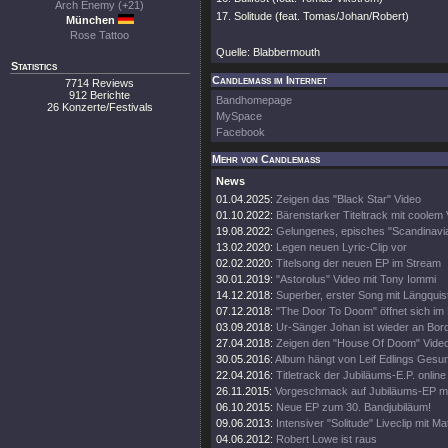
Arch Enemy (+21)
17. Solitude (feat. Tomas/Johan/Robert)
München
Rose Tattoo
Quelle: Blabbermouth
Statistics
Candlemass im Internet
7714 Reviews
912 Berichte
Bandhomepage
26 Konzerte/Festivals
MySpace
Facebook
Mehr von Candlemass
News
01.04.2025:
Zeigen das "Black Star" Video
01.10.2022:
Bärenstarker Titeltrack mit coolem
19.08.2022:
Gelungenes, episches "Scandinavi
13.02.2020:
Legen neuen Lyric-Clip vor
02.02.2020:
Titelsong der neuen EP im Stream
30.01.2019:
"Astorolus" Video mit Tony Iommi
14.12.2018:
Superber, erster Song mit Längquis
07.12.2018:
"The Door To Doom" öffnet sich im
03.09.2018:
Ur-Sänger Johan ist wieder an Bor
27.04.2018:
Zeigen den "House Of Doom" Video
30.05.2016:
Album hängt von Leif Edlings Gesun
22.04.2016:
Titletrack der Jubiläums-E.P. online
26.11.2015:
Vorgeschmack auf Jubiläums-EP mi
06.10.2015:
Neue EP zum 30. Bandjubiläum!
09.06.2013:
Intensiver "Solitude" Liveclip mit M
04.06.2012:
Robert Lowe ist raus