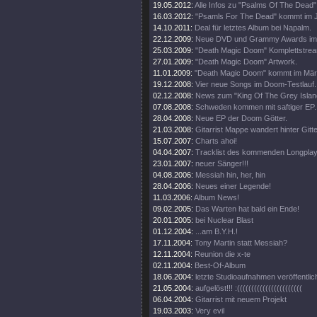
19.05.2012:
Alle Infos zu "Psalms Of The Dead"
16.03.2012:
"Psamls For The Dead" kommt im J
14.10.2011:
Deal für letztes Album bei Napalm.
22.12.2009:
Neue DVD und Grammy Awards im
25.03.2009:
"Death Magic Doom" Komplettstre
27.01.2009:
"Death Magic Doom" Artwork.
11.01.2009:
"Death Magic Doom" kommt im Mär
19.12.2008:
Vier neue Songs im Doom-Testlauf.
02.12.2008:
News zum "King Of The Grey Islan
07.08.2008:
Schweden kommen mit saftiger EP.
28.04.2008:
Neue EP der Doom Götter.
21.03.2008:
Gitarrist Mappe wandert hinter Gitte
15.07.2007:
Charts ahoi!
04.04.2007:
Tracklist des kommenden Longpla
23.01.2007:
neuer Sänger!!!
04.08.2006:
Messiah hin, her, hin
28.04.2006:
Neues einer Legende!
11.03.2006:
Album News!
09.02.2005:
Das Warten hat bald ein Ende!
20.01.2005:
bei Nuclear Blast
01.12.2004:
...am B.Y.H.!
17.11.2004:
Tony Martin statt Messiah?
12.11.2004:
Reunion die x-te
02.11.2004:
Best-Of-Album
18.06.2004:
letzte Studioaufnahmen veröffentlic
21.05.2004:
aufgelöst!!! :(((((((((((((((((((((((
06.04.2004:
Gitarrist mit neuem Projekt
19.03.2003:
Very evil