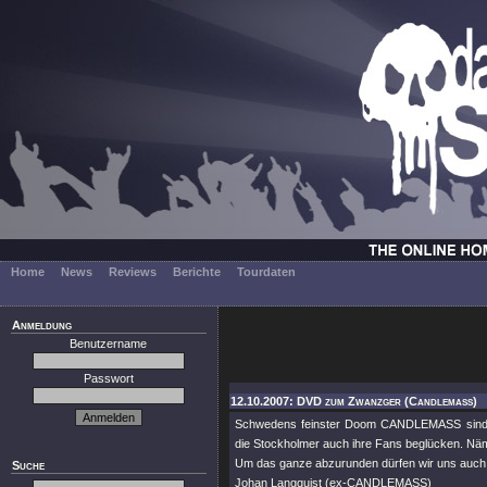
Home
News
Reviews
Berichte
Tourdaten
Anmeldung
Benutzername
Passwort
12.10.2007: DVD zum Zwanzger (Candlemass)
Schwedens feinster Doom CANDLEMASS sind a
die Stockholmer auch ihre Fans beglücken. Näm
Um das ganze abzurunden dürfen wir uns auch au
Suche
Johan Langquist (ex-CANDLEMASS)