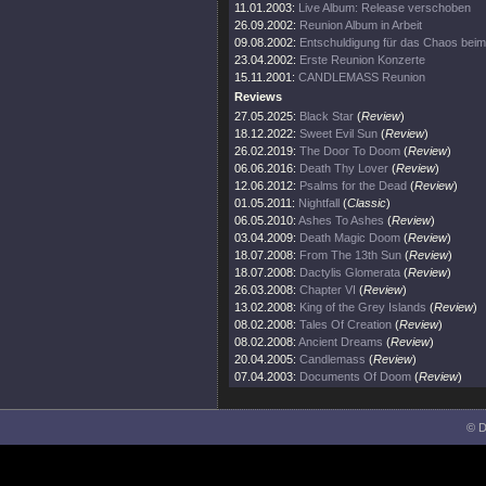
11.01.2003:
Live Album: Release verschoben
26.09.2002:
Reunion Album in Arbeit
09.08.2002:
Entschuldigung für das Chaos bei
23.04.2002:
Erste Reunion Konzerte
15.11.2001:
CANDLEMASS Reunion
Reviews
27.05.2025:
Black Star
(
Review
)
18.12.2022:
Sweet Evil Sun
(
Review
)
26.02.2019:
The Door To Doom
(
Review
)
06.06.2016:
Death Thy Lover
(
Review
)
12.06.2012:
Psalms for the Dead
(
Review
)
01.05.2011:
Nightfall
(
Classic
)
06.05.2010:
Ashes To Ashes
(
Review
)
03.04.2009:
Death Magic Doom
(
Review
)
18.07.2008:
From The 13th Sun
(
Review
)
18.07.2008:
Dactylis Glomerata
(
Review
)
26.03.2008:
Chapter VI
(
Review
)
13.02.2008:
King of the Grey Islands
(
Review
)
08.02.2008:
Tales Of Creation
(
Review
)
08.02.2008:
Ancient Dreams
(
Review
)
20.04.2005:
Candlemass
(
Review
)
07.04.2003:
Documents Of Doom
(
Review
)
© D