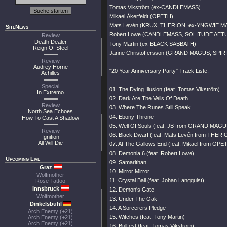
Tomas Vikström (ex-CANDLEMASS)
Mikael Åkerfeldt (OPETH)
Mats Levén (KRUX, THERION, ex-YNGWIE 
SiteNews
Robert Lowe (CANDLEMASS, SOLITUDE AE
Review
Death Dealer
Tony Martin (ex-BLACK SABBATH)
Reign Of Steel
Janne Christoffersson (GRAND MAGUS, SPI
Review
Audrey Horne
"20 Year Anniversary Party" Track Liste:
Achilles
Special
01. The Dying Illusion (feat. Tomas Vikström)
In Extremo
02. Dark Are The Veils Of Death
Review
03. Where The Runes Still Speak
North Sea Echoes
04. Ebony Throne
How To Cast A Shadow
05. Well Of Souls (feat. JB from GRAND MAGU
Review
06. Black Dwarf (feat. Mats Levén from THERI
Ignition
All Will Die
07. At The Gallows End (feat. Mikael from OPE
08. Demonia 6 (feat. Robert Lowe)
Upcoming Live
09. Samarithan
Graz
10. Mirror Mirror
Wolfmother
11. Crystal Ball (feat. Johan Langquist)
Rose Tattoo
Innsbruck
12. Demon's Gate
Wolfmother
13. Under The Oak
Dinkelsbühl
14. A Sorcerers Pledge
Arch Enemy (+21)
15. Witches (feat. Tony Martin)
Arch Enemy (+21)
Arch Enemy (+21)
16. Bullfest (feat. Tomas Vikström)