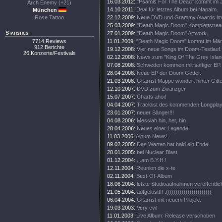
16.03.2012:
"Psamls For The Dead" kommt im J
Arch Enemy (+21)
14.10.2011:
Deal für letztes Album bei Napalm.
München
Rose Tattoo
22.12.2009:
Neue DVD und Grammy Awards im
25.03.2009:
"Death Magic Doom" Komplettstre
Statistics
27.01.2009:
"Death Magic Doom" Artwork.
7714 Reviews
11.01.2009:
"Death Magic Doom" kommt im Mär
912 Berichte
19.12.2008:
Vier neue Songs im Doom-Testlauf.
26 Konzerte/Festivals
02.12.2008:
News zum "King Of The Grey Islan
07.08.2008:
Schweden kommen mit saftiger EP.
28.04.2008:
Neue EP der Doom Götter.
21.03.2008:
Gitarrist Mappe wandert hinter Gitte
12.10.2007:
DVD zum Zwanzger
15.07.2007:
Charts ahoi!
04.04.2007:
Tracklist des kommenden Longpla
23.01.2007:
neuer Sänger!!!
04.08.2006:
Messiah hin, her, hin
28.04.2006:
Neues einer Legende!
11.03.2006:
Album News!
09.02.2005:
Das Warten hat bald ein Ende!
20.01.2005:
bei Nuclear Blast
01.12.2004:
...am B.Y.H.!
12.11.2004:
Reunion die x-te
02.11.2004:
Best-Of-Album
18.06.2004:
letzte Studioaufnahmen veröffentlic
21.05.2004:
aufgelöst!!! :(((((((((((((((((((((((
06.04.2004:
Gitarrist mit neuem Projekt
19.03.2003:
Very evil
11.01.2003:
Live Album: Release verschoben