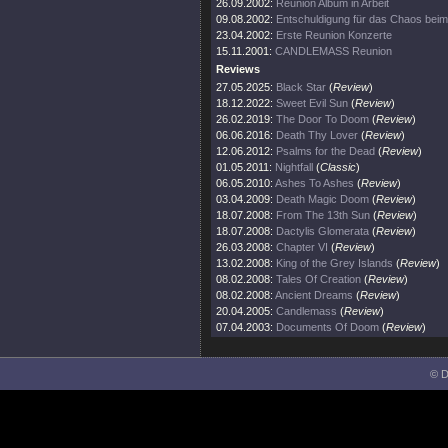
26.09.2002:
Reunion Album in Arbeit
09.08.2002:
Entschuldigung für das Chaos bei
23.04.2002:
Erste Reunion Konzerte
15.11.2001:
CANDLEMASS Reunion
Reviews
27.05.2025:
Black Star
(
Review
)
18.12.2022:
Sweet Evil Sun
(
Review
)
26.02.2019:
The Door To Doom
(
Review
)
06.06.2016:
Death Thy Lover
(
Review
)
12.06.2012:
Psalms for the Dead
(
Review
)
01.05.2011:
Nightfall
(
Classic
)
06.05.2010:
Ashes To Ashes
(
Review
)
03.04.2009:
Death Magic Doom
(
Review
)
18.07.2008:
From The 13th Sun
(
Review
)
18.07.2008:
Dactylis Glomerata
(
Review
)
26.03.2008:
Chapter VI
(
Review
)
13.02.2008:
King of the Grey Islands
(
Review
)
08.02.2008:
Tales Of Creation
(
Review
)
08.02.2008:
Ancient Dreams
(
Review
)
20.04.2005:
Candlemass
(
Review
)
07.04.2003:
Documents Of Doom
(
Review
)
© D