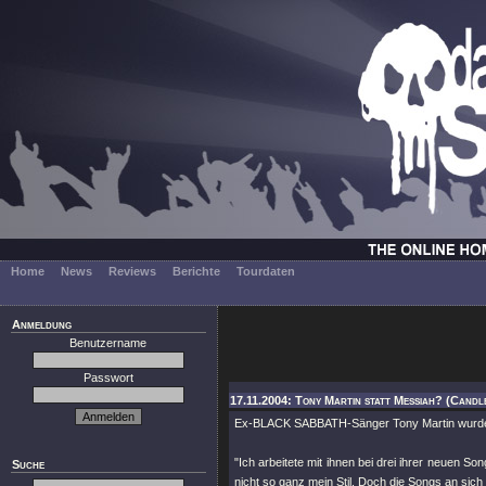
Home
News
Reviews
Berichte
Tourdaten
Anmeldung
Benutzername
Passwort
17.11.2004: Tony Martin statt Messiah? (Candl
Ex-BLACK SABBATH-Sänger Tony Martin wurde
"Ich arbeitete mit ihnen bei drei ihrer neuen
Suche
nicht so ganz mein Stil. Doch die Songs an sich