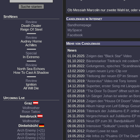
Ob Messiah Marcolin nur zweite Wahl ist, oder wil
SiteNews
Candlemass im Internet
Review
Bandhomepage
Death Dealer
Reign Of Steel
MySpace
Facebook
Review
Audrey Horne
Mehr von Candlemass
Achilles
News
Special
01.04.2025:
Zeigen das "Black Star" Video
In Extremo
01.10.2022:
Bärenstarker Titeltrack mit coolem
Review
19.08.2022:
Gelungenes, episches "Scandinavi
North Sea Echoes
13.02.2020:
Legen neuen Lyric-Clip vor
How To Cast A Shadow
02.02.2020:
Titelsong der neuen EP im Stream
Review
30.01.2019:
"Astorolus" Video mit Tony Iommi
Ignition
14.12.2018:
Superber, erster Song mit Längquis
All Will Die
07.12.2018:
"The Door To Doom" öffnet sich im
03.09.2018:
Ur-Sänger Johan ist wieder an Bor
Upcoming Live
27.04.2018:
Zeigen den "House Of Doom" Video
Graz
30.05.2016:
Album hängt von Leif Edlings Gesun
Wolfmother
22.04.2016:
Titletrack der Jubiläums-E.P. online
Rose Tattoo
26.11.2015:
Vorgeschmack auf Jubiläums-EP mi
Innsbruck
Wolfmother
06.10.2015:
Neue EP zum 30. Bandjubiläum!
Dinkelsbühl
09.06.2013:
Intensiver "Solitude" Liveclip mit M
Arch Enemy (+21)
04.06.2012:
Robert Lowe ist raus
Arch Enemy (+21)
19.05.2012:
Alle Infos zu "Psalms Of The Dead"
Arch Enemy (+21)