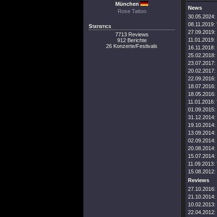
München
News
Rose Tattoo
30.05.2024:
08.11.2019:
Statistics
27.09.2019:
7713 Reviews
11.01.2019:
912 Berichte
26 Konzerte/Festivals
16.11.2018:
25.02.2018:
23.07.2017:
20.02.2017:
22.09.2016:
18.07.2016:
18.05.2016:
11.01.2016:
01.09.2015:
31.12.2014:
19.10.2014:
13.09.2014:
02.09.2014:
20.08.2014:
15.07.2014:
11.09.2013:
15.08.2012:
Reviews
27.10.2016:
21.10.2014:
10.02.2013:
22.04.2012: