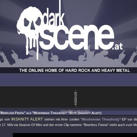
Kein Bild vorhanden.
"Beerless Fiesta" als "Moshemian Thrashody"-Bote (Insanity Alert)
INSANITY ALERT
ngs von
stehen mit ihrer coolen
"Moshemian Thrashody"
-EP vor de
m 17. MAi via Season Of Mist und der erste Clip namens
"Beerless Fiesta"
steht auch zum Mos