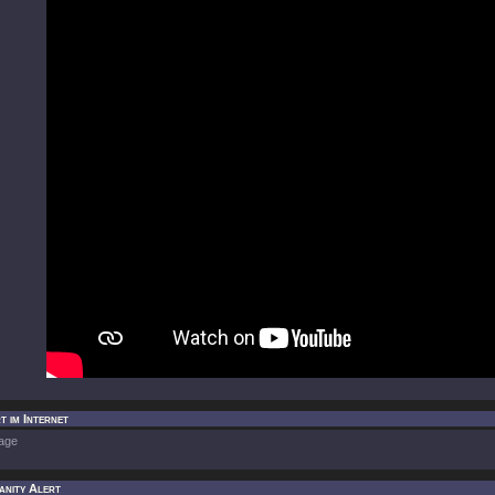
t im Internet
age
anity Alert