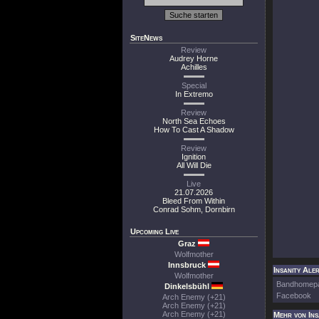
SiteNews
Review
Audrey Horne
Achilles
Special
In Extremo
Review
North Sea Echoes
How To Cast A Shadow
Review
Ignition
All Will Die
Live
21.07.2026
Bleed From Within
Conrad Sohm, Dornbirn
Upcoming Live
Graz
Wolfmother
Innsbruck
Insanity Aler
Wolfmother
Bandhomep
Dinkelsbühl
Facebook
Arch Enemy (+21)
Arch Enemy (+21)
Arch Enemy (+21)
Mehr von Ins