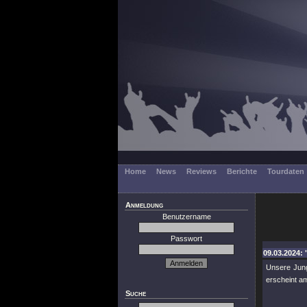
Home
News
Reviews
Berichte
Tourdaten
Anmeldung
Benutzername
Passwort
09.03.2024: 
Unsere Ju
erscheint a
Suche