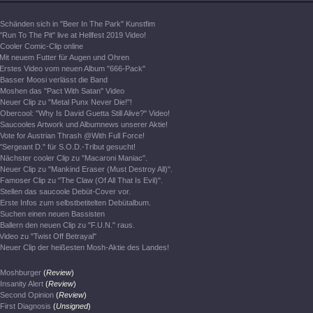
Schänden sich in "Beer In The Park" Kunstfim
"Run To The Pit" live at Hellfest 2019 Video!
Cooler Comic-Clip online
Mit neuem Futter für Augen und Ohren
Erstes Video vom neuen Album "666-Pack"
Basser Moosi verlässt die Band
Moshen das "Pact With Satan" Video
Neuer Clip zu "Metal Punx Never Die!"!
Obercool: "Why Is David Guetta Still Alive?" Video!
Saucooles Artwork und Albumnews unserer Aktie!
Vote for Austrian Thrash @With Full Force!
"Sergeant D." für S.O.D.-Tribut gesucht!
Nächster cooler Clip zu "Macaroni Maniac".
Neuer Clip zu "Mankind Eraser (Must Destroy All)".
Famoser Clip zu "The Claw (Of All That Is Evil)".
Stellen das saucoole Debüt-Cover vor.
Erste Infos zum selbstbetitelten Debütalbum.
Suchen einen neuen Bassisten
Ballern den neuen Clip zu "F.U.N." raus.
Video zu "Twist Off Betrayal"
Neuer Clip der heißesten Mosh-Aktie des Landes!
Moshburger
(
Review
)
Insanity Alert
(
Review
)
Second Opinion
(
Review
)
First Diagnosis
(
Unsigned
)