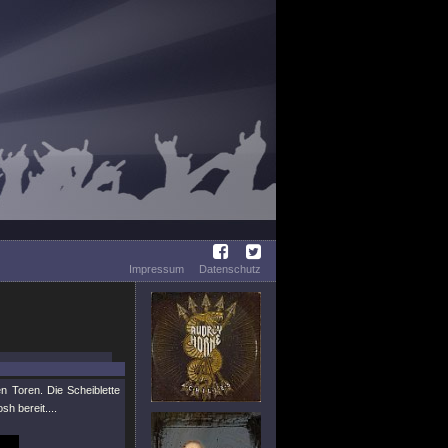
Impressum
Datenschutz
n Toren. Die Scheiblette
h bereit....