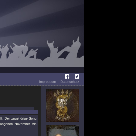
Impressum
Datenschutz
llt. Der zugehörige Song
gangenen November via