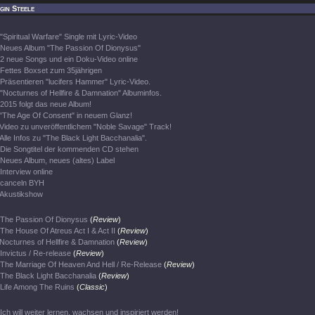
gin Steele
"Spiritual Warfare" Single mit Lyric-Video
Neues Album "The Passion Of Dionysus"
2 neue Songs und ein Doku-Video online
Fettes Boxset zum 35jährigen
Präsentieren "lucifers Hammer" Lyric-Video.
"Nocturnes of Hellfire & Damnation" Albuminfos.
2015 folgt das neue Album!
"The Age Of Consent" in neuem Glanz!
Video zu unveröffentlichem "Noble Savage" Track!
Alle Infos zu "The Black Light Bacchanalia".
Die Songtitel der kommenden CD stehen
Neues Album, neues (altes) Label
Interview online
canceln BYH
Akustikshow
The Passion Of Dionysus
(
Review
)
The House Of Atreus Act I & Act II
(
Review
)
Nocturnes of Hellfire & Damnation
(
Review
)
Invictus / Re-release
(
Review
)
The Marriage Of Heaven And Hell / Re-Release
(
Review
)
The Black Light Bacchanalia
(
Review
)
Life Among The Ruins
(
Classic
)
Ich will weiter lernen, wachsen und inspiriert werden!