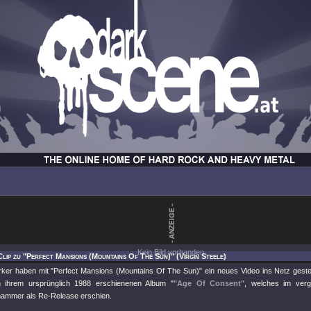
Kein Bild vorhanden.
Clip zu "Perfect Mansions (Mountains Of The Sun)" (Virgin Steele)
ker haben mit "Perfect Mansions (Mountains Of The Sun)" ein neues Video ins Netz geste
 ihrem ursprünglich 1988 erschienenen Album "
"Age Of Consent"
, welches im ver
ammer als Re-Release erschien.