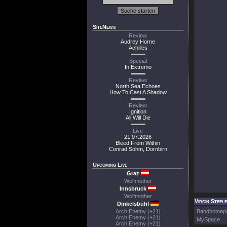
SiteNews
Review
Audrey Horne
Achilles
Special
In Extremo
Review
North Sea Echoes
How To Cast A Shadow
Review
Ignition
All Will Die
Live
21.07.2026
Bleed From Within
Conrad Sohm, Dornbirn
Upcoming Live
Graz
Wolfmother
Innsbruck
Wolfmother
Virgin Steele
Dinkelsbühl
Arch Enemy (+21)
Bandhomep
Arch Enemy (+21)
MySpace
Arch Enemy (+21)