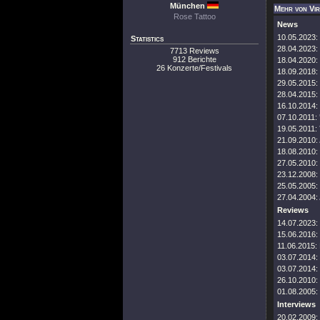
München
Mehr von Vir
Rose Tattoo
News
10.05.2023:
Statistics
28.04.2023:
7713 Reviews
912 Berichte
18.04.2020:
26 Konzerte/Festivals
18.09.2018:
29.05.2015:
28.04.2015:
16.10.2014:
07.10.2011:
19.05.2011:
21.09.2010:
18.08.2010:
27.05.2010:
23.12.2008:
25.05.2005:
27.04.2004:
Reviews
14.07.2023:
15.06.2016:
11.06.2015:
03.07.2014:
03.07.2014:
26.10.2010:
01.08.2005:
Interviews
20.02.2009: