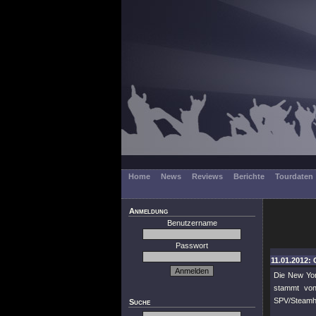
Home
News
Reviews
Berichte
Tourdaten
Anmeldung
Benutzername
Passwort
11.01.2012: 
Die New Yor
stammt von
SPV/Steamh
Suche