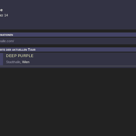
le
atz 14
rmationen
halle.com/
rte der aktuellen Tour
DEEP PURPLE
Stadthalle
, Wien