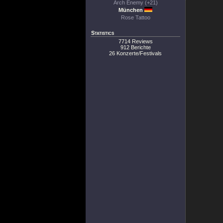
Arch Enemy (+21)
München
Rose Tattoo
Statistics
7714 Reviews
912 Berichte
26 Konzerte/Festivals