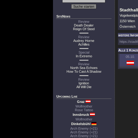
Stadthal
Vogelweidpl
SiteNews
1150 Wien
Review
Death Dealer
Österreich
Reign Of Steel
weitere Info
Review
Audrey Horne
https://stadt
Achilles
Alle 1 Konze
Special
In Extremo
05.10.
Review
North Sea Echoes
How To Cast A Shadow
Review
Ignition
All Will Die
Upcoming Live
Graz
Wolfmother
Rose Tattoo
Innsbruck
Wolfmother
Dinkelsbühl
Arch Enemy (+21)
Arch Enemy (+21)
Arch Enemy (+21)