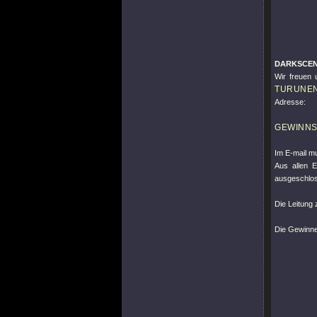
DARKSCEN
Wir freuen 
TURUNE
Adresse:
GEWINNS
Im E-mail mu
Aus allen 
ausgeschlo
Die Leitung 
Die Gewinne