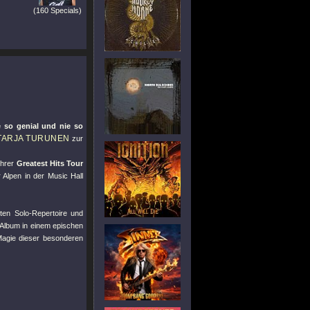
(160 Specials)
 so genial und nie so
TARJA TURUNEN
zur
ihrer
Greatest Hits Tour
 Alpen in der Music Hall
en Solo-Repertoire und
-Album in einem epischen
Magie dieser besonderen