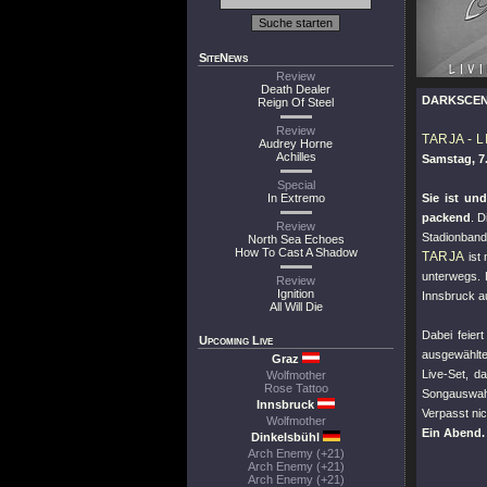
SiteNews
Review
Death Dealer
DARKSCEN
Reign Of Steel
Review
TARJA - 
Audrey Horne
Achilles
Samstag, 7.
Special
In Extremo
Sie ist un
packend
. 
Review
Stadionband
North Sea Echoes
How To Cast A Shadow
TARJA
ist 
unterwegs. 
Review
Ignition
Innsbruck a
All Will Die
Dabei feier
Upcoming Live
ausgewählt
Graz
Live-Set, d
Wolfmother
Rose Tattoo
Songauswahl 
Innsbruck
Verpasst nic
Wolfmother
Ein Abend.
Dinkelsbühl
Arch Enemy (+21)
Arch Enemy (+21)
Arch Enemy (+21)