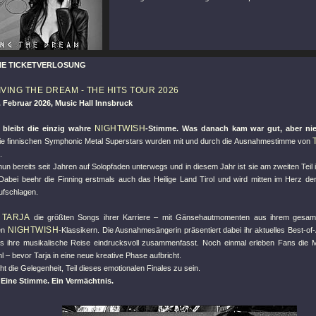
E TICKETVERLOSUNG
LIVING THE DREAM - THE HITS TOUR 2026
 Februar 2026, Music Hall Innsbruck
NIGHTWISH
d bleibt die einzig wahre
-Stimme. Was danach kam war gut, aber nie
Die finnischen Symphonic Metal Superstars wurden mit und durch die Ausnahmestimme von
.
nun bereits seit Jahren auf Solopfaden unterwegs und in diesem Jahr ist sie am zweiten Teil 
Dabei beehr die Finning erstmals auch das Heilige Land Tirol und wird mitten im Herz der
ufschlagen.
TARJA
t
die größten Songs ihrer Karriere – mit Gänsehautmomenten aus ihrem gesamt
NIGHTWISH
en
-Klassikern. Die Ausnahmesängerin präsentiert dabei ihr aktuelles Best-of
as ihre musikalische Reise eindrucksvoll zusammenfasst. Noch einmal erleben Fans die 
– bevor Tarja in eine neue kreative Phase aufbricht.
ht die Gelegenheit, Teil dieses emotionalen Finales zu sein.
 Eine Stimme. Ein Vermächtnis.