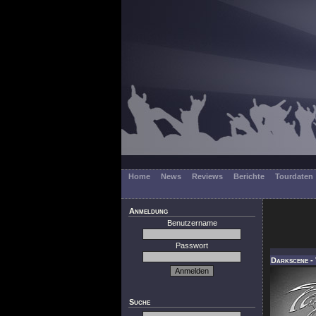
Home
News
Reviews
Berichte
Tourdaten
Anmeldung
Benutzername
Passwort
Darkscene -
Suche