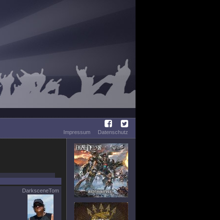
Impressum
Datenschutz
DarksceneTom