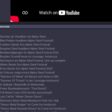
rkscene
Serenity als Headliner am Alpine Steel.
Blind Petition headlinen Alpine Steel Festival!!
3 weitere Bands fürs Alpine Steel Festival!
Sergeant Steel headlinen Alpine Steel Festival.
Bandbestätigungen für Alpine Steel Festival 2016.
Brazilien Overkill heute im Livestage, Innsbruck.
Stormwave am Alpine Steel Festival. Line-up complete.
Weiter Bands fürs Alpine Steel Festival!
Erste Bands fürs Alpine Steel Festival 2015!
Im Februar steigt erstes Alpine Steel Festival!
"Warriors Of Metal" mit Wizard und Vortex in IBK.
"Summer Of Thrash" in der Livestage Innsbruck!
In Solitude / Beastmilk im Weekender.
Fetter Bandwettberwerb: "Tirol Rockt!".
Full Metal Cruise 2015 bereits ausverkauft!
Last Call for "Winter Demon Storm".
Nächstes feines Metal-Meeting im Park-Inn, Hall.
"Heavy Metal Reaper" im Come Inn Innsbruck
"Heavy Metal Haunted House" im Come Inn Innsbruck