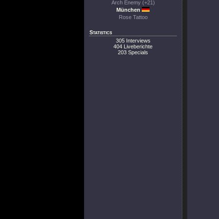
Arch Enemy (+21)
München
Rose Tattoo
Statistics
305 Interviews
404 Liveberichte
203 Specials