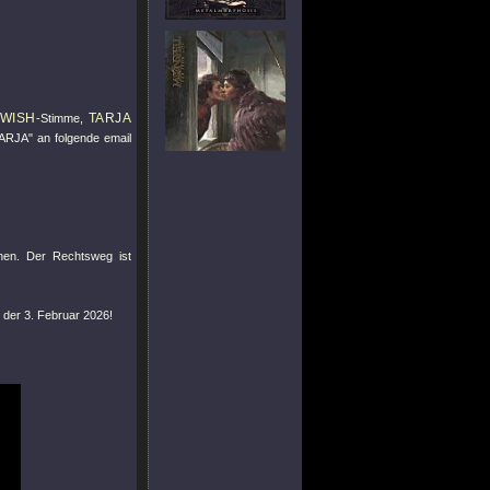
TWISH
TARJA
-Stimme,
TARJA" an folgende email
hen. Der Rechtsweg ist
 der 3. Februar 2026!