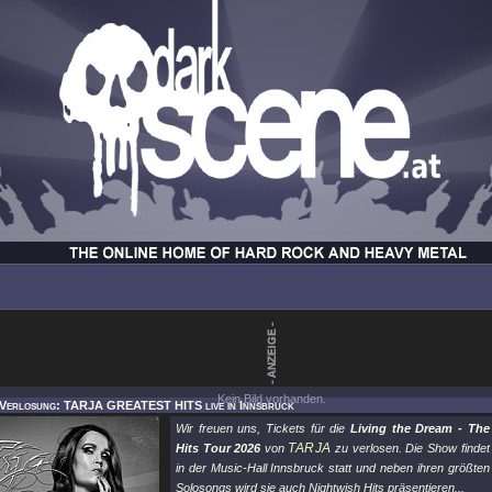
Kein Bild vorhanden.
 Verlosung: TARJA GREATEST HITS live in Innsbruck
Wir freuen uns, Tickets für die
Living the Dream - The
TARJA
Hits Tour 2026
von
zu verlosen. Die Show findet
in der Music-Hall Innsbruck statt und neben ihren größten
Solosongs wird sie auch Nightwish Hits präsentieren...