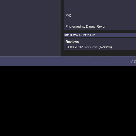
@C
Photocredits: Danny Rexon
Mehr von Chez Kane
Reviews
31.03.2026:
Reckless
(
Review
)
© D