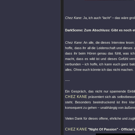
Chez Kane
: Ja, ich auch
“lacht”
– das wäre groß
DarkScene: Zum Abschluss: Gibt es noch e
Chez Kane
: An alle, die dieses Interview les
hoffe, dass ihr all die Leidenschaft und dieses
dass ihr beim Hören genau das fühlt, was ic
macht, dass es wild ist und dieses Gefühl verm
verbunden – ich hoffe, ich kann euch ganz bald
alles. Ohne euch könnte ich das nicht machen.
----
Ein Gespräch, das nicht nur spannende Einblick
CHEZ KANE
präsentiert sich als selbstbewu
steht. Besonders beeindruckend ist ihre kla
konsequent zu gehen – unabhängig von äußeren 
Vielen Dank für dieses offene, ehrliche und zugl
CHEZ KANE
"Night Of Passion"
- Official 