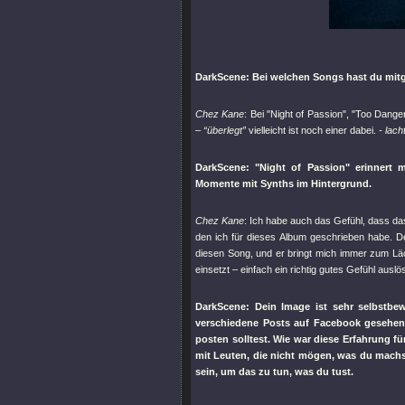
DarkScene: Bei welchen Songs hast du mit
Chez Kane
: Bei
"Night of Passion"
,
"Too Dange
–
“überlegt”
vielleicht ist noch einer dabei.
- lach
DarkScene:
"Night of Passion"
erinnert m
Momente mit Synths im Hintergrund.
Chez Kane
: Ich habe auch das Gefühl, dass d
den ich für dieses Album geschrieben habe. De
diesen Song, und er bringt mich immer zum Läc
einsetzt – einfach ein richtig gutes Gefühl auslös
DarkScene: Dein Image ist sehr selbstbe
verschiedene Posts auf Facebook gesehe
posten solltest. Wie war diese Erfahrung f
mit Leuten, die nicht mögen, was du machs
sein, um das zu tun, was du tust.