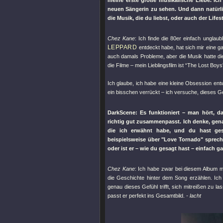
meine erste große musikalische Liebe. Ich
neuen Sängerin zu sehen. Und dann natürli
die Musik, die du liebst, oder auch der Lifes
Chez Kane
: Ich finde die 80er einfach unglau
LEPPARD
entdeckt habe, hat sich mir eine gan
auch damals Probleme, aber die Musik hatte die
die Filme – mein Lieblingsfilm ist “The Lost Bo
Ich glaube, ich habe eine kleine Obsession entwi
ein bisschen verrückt – ich versuche, dieses G
DarkScene: Es funktioniert – man hört, d
richtig gut zusammenpasst. Ich denke, gen
die ich erwähnt habe, und du hast gesa
beispielsweise über
"Love Tornado"
spreche
oder ist er – wie du gesagt hast – einfach 
Chez Kane
: Ich habe zwar bei diesem Album 
die Geschichte hinter dem Song erzählen. Ich
genau dieses Gefühl trifft, sich mitreißen zu l
passt er perfekt ins Gesamtbild.
- lacht