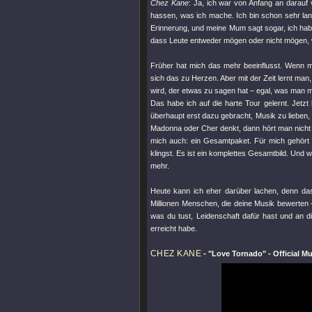
Chez Kane
: Ja, ich war von Anfang an darauf 
hassen, was ich mache. Ich bin schon sehr lang
Erinnerung, und meine Mum sagt sogar, ich hab
dass Leute entweder mögen oder nicht mögen,
Früher hat mich das mehr beeinflusst. Wenn m
sich das zu Herzen. Aber mit der Zeit lernt ma
wird, der etwas zu sagen hat – egal, was man 
Das habe ich auf die harte Tour gelernt. Jetzt
überhaupt erst dazu gebracht, Musik zu lieben,
Madonna oder Cher denkt, dann hört man nicht n
mich auch: ein Gesamtpaket. Für mich gehört a
klingst. Es ist ein komplettes Gesamtbild. Und w
mehr.
Heute kann ich eher darüber lachen, denn das 
Millionen Menschen, die deine Musik bewerten 
was du tust, Leidenschaft dafür hast und an di
erreicht habe.
CHEZ KANE
-
"Love Tornado"
- Official M