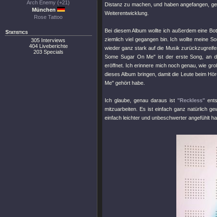
Arch Enemy (+21)
Distanz zu machen, und haben angefangen, ge
München
Weiterentwicklung.
Rose Tattoo
Bei diesem Album wollte ich außerdem eine Botsc
Statistics
ziemlich viel gegangen bin. Ich wollte meine 
305 Interviews
404 Liveberichte
wieder ganz stark auf die Musik zurückzugreife
203 Specials
Some Sugar On Me"
ist der erste Song, an 
eröffnet. Ich erinnere mich noch genau, wie groß
dieses Album bringen, damit die Leute beim Hör
Me"
gehört habe.
Ich glaube, genau daraus ist
"Reckless"
ents
mitzuarbeiten. Es ist einfach ganz natürlich ge
einfach leichter und unbeschwerter angefühlt ha