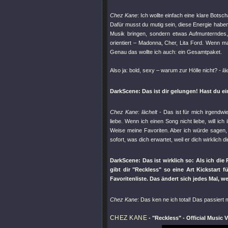
Chez Kane
: Ich wollte einfach eine klare Botsch
Dafür musst du mutig sein, diese Energie haben.
Musik bringen, sondern etwas Aufmunterndes
orientiert – Madonna, Cher, Lita Ford. Wenn ma
Genau das wollte ich auch: ein Gesamtpaket.
Also ja: bold, sexy – warum zur Hölle nicht?
- lä
DarkScene: Das ist dir gelungen! Hast du e
Chez Kane
:
lächelt
- Das ist für mich irgendwie
liebe. Wenn ich einen Song nicht liebe, will i
Weise meine Favoriten. Aber ich würde sagen, 
sofort, was dich erwartet, weil er dich wirklich d
DarkScene: Das ist wirklich so: Als ich die 
gibt dir
"Reckless"
so eine Art Kickstart 
Favoritenliste. Das ändert sich jedes Mal, 
Chez Kane
: Das ken ne ich total! Das passier
CHEZ KANE
-
"Reckless"
- Official Music 