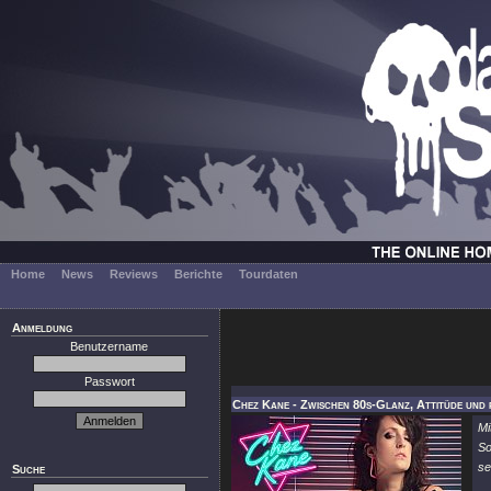
Home
News
Reviews
Berichte
Tourdaten
Anmeldung
Benutzername
Passwort
Chez Kane - Zwischen 80s-Glanz, Attitüde und
Mi
S
se
Suche