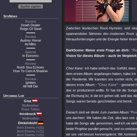
SiteNews
Review
Death Dealer
Zwischen ikonischen Rock-Hymnen, und einer
Reign Of Steel
spannendsten Stimmen des modernen Rock gehö
Review
Herausforderungen und die Energie hinter ihre
Audrey Horne
Achilles
DarkScene: Meine erste Frage an dich:
"Re
Special
In Extremo
Vision für dieses Album – auch im Vergleic
Review
North Sea Echoes
Chez Kane
: Ich habe einfach das Gefühl, dass 
How To Cast A Shadow
dem ersten Album angefangen haben, habe ic
Review
der Pandemie. Wir kannten uns vorher nicht, e
Ignition
dieses erste Album -
"Chez Kane"
- gestartet h
All Will Die
das er produzieren wollte. Er hat mir die Song
Upcoming Live
die Richtung ist, in die ich gehen will, weil das 
Graz
Songs waren bereits geschrieben und bereit.
Wolfmother
Rose Tattoo
Danach sind wir direkt zum zweiten Album
"Po
Innsbruck
uns dachten: Wir haben die Zeit, also lass uns g
Wolfmother
Dinkelsbühl
habe die Songs alle genommen, weil ich sie einf
Arch Enemy (+21)
beide Projekte parallel gemacht, und so entsta
Arch Enemy (+21)
wir uns viel besser kennengelernt. Wir konnten
Arch Enemy (+21)