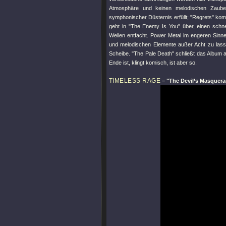
Atmosphäre und keinen melodischen Zaube
symphonischer Düsternis erfüllt;
"Regrets"
komm
geht in
"The Enemy Is You"
über, einen schn
Wellen entfacht. Power Metal im engeren Sin
und melodischen Elemente außer Acht zu las
Scheibe.
"The Pale Death"
schließt das Album a
Ende ist, klingt komisch, ist aber so.
TIMELESS RAGE
–
"The Devil’s Masquer