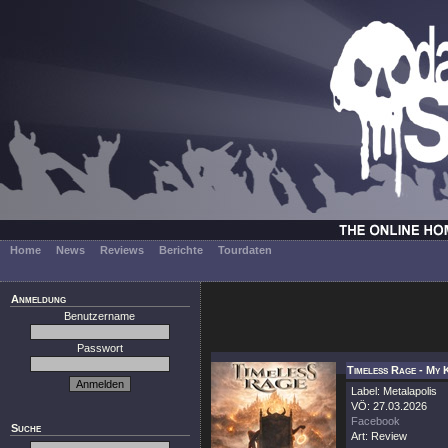
Home
News
Reviews
Berichte
Tourdaten
Anmeldung
Benutzername
Passwort
Timeless Rage - My
Label: Metalapolis
VÖ: 27.03.2026
Facebook
Suche
Art: Review