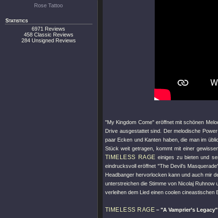
Rose Tattoo
Statistics
6971 Reviews
458 Classic Reviews
284 Unsigned Reviews
"My Kingdom Come"
eröffnet mit schönen Melo
Drive ausgestattet sind. Der melodische Powe
paar Ecken und Kanten haben, die man im üblic
Stück weit getragen, kommt mit einer gewissen 
TIMELESS RAGE
einiges zu bieten und se
eindrucksvoll eröffnet
"The Devil’s Masquerade
Headbanger hervorlocken kann und auch mir den 
unterstreichen die Stimme von Nicolaj Ruhnow un
verleihen dem Lied einen coolen cineastischen E
TIMELESS RAGE
–
"A Vamprier’s Legacy"