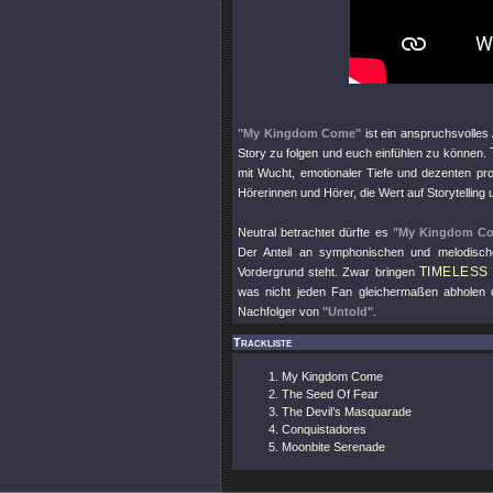
"My Kingdom Come"
ist ein anspruchsvolles
Story zu folgen und euch einfühlen zu können.
mit Wucht, emotionaler Tiefe und dezenten prog
Hörerinnen und Hörer, die Wert auf Storytellin
Neutral betrachtet dürfte es
"My Kingdom C
Der Anteil an symphonischen und melodisch
TIMELESS
Vordergrund steht. Zwar bringen
was nicht jeden Fan gleichermaßen abholen 
Nachfolger von
"Untold"
.
Trackliste
My Kingdom Come
The Seed Of Fear
The Devil’s Masquarade
Conquistadores
Moonbite Serenade