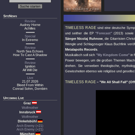
SiteNews
Review
Audrey Horne
TIMELESS RAGE
sind eine deutsche Symph
Achilles
und seither die EP
"Forecast"
(2013) sowie
Special
Sänger Nicolaj Ruhnow
, die Gitarristen Chr
In Extremo
Wengle und Schlagzeuger Klaus Buchfink veröff
Review
Metalapolis Records
.
North Sea Echoes
How To Cast A Shadow
Musikalisch soll sich
"My Kingdom Come"
in 
Power bewegen, um die großen Themen Macht, Fr
Review
drehen. Sie verweben theologische, mytholog
Ignition
All Will Die
Gewissheiten ebenso wie religiöse und gesellsch
Live
21.07.2026
TIMELESS RAGE
–
"We All Shall Fall"
(Off
Bleed From Within
Conrad Sohm, Dornbirn
Upcoming Live
Graz
Wolfmother
Innsbruck
Wolfmother
Dinkelsbühl
Arch Enemy (+21)
Arch Enemy (+21)
München