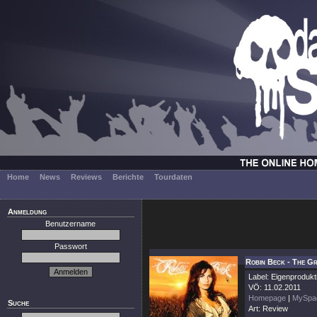
Home
News
Reviews
Berichte
Tourdaten
Anmeldung
Benutzername
Passwort
Robin Beck - The G
Label: Eigenprodukt
VÖ: 11.02.2011
Homepage
|
MySpa
Suche
Art: Review