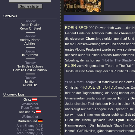
SiteNews
Review
Death Dealer
ROBIN BECK
??? Da war doch was…..den Nam
Reign Of Steel
Genau! Ende der Achziger hatte die
charismat
Review
die
obersten Chartränge
erklommen hat! Und d
Audrey Horne
Achilles
für die Fernsehwerbung wollte und somit der a
erstes Album. Produziert wurde es, wie so viele
Special
In Extremo
der sich auch für einen Teil des Komponierens 
Silberling, der schon auf
"Hot In The Shade"
Review
RUSH
zum Hit gemachte
"Tears In The Rain"
North Sea Echoes
How To Cast A Shadow
Jubiläum eine Neuauflage der 10 Punkte CD, m
Review
Ignition
"The Great Escape"
ist mittlerweile ihr siebt
All Will Die
HOUSE OF LORDS
Christian
(
) und das Er
hier an der Tagesordnung, ein Song besser al
Upcoming Live
Gitarrenarbeit zuständig ist wieder
Tommy De
Graz
Jeder einzelne Titel zieht den Hörer in seinen 
Wolfmother
Rose Tattoo
überzeugt auf allen Längen! Der Opener
"The
Innsbruck
sorry, muss immer von dieser schönen Zeit t
Wolfmother
Duett mit einem genialen
Joe Lynn Turne
Dinkelsbühl
Hammersong
!! Die Halbballade
"Baby I´m Not 
Arch Enemy (+21)
Arch Enemy (+21)
Home"
. Gefühlvolles, gänsehautproduzierend
Arch Enemy (+21)