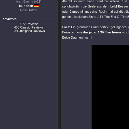
Abschluss noch einen drauf zu setzen…
"Til
Arch Enemy (+21)
München
sprichwörtlich die Seele aus dem Leib! Besse
Rose Tattoo
oder James nimmt seine Robin mal auf die n
gehört…in diesem Sinne ...Till The End Of Time!
Statistics
6972 Reviews
Fazit: Ein grandioses und perfekt gelungenes
458 Classic Reviews
284 Unsigned Reviews
Feinsten, wie ihn jeder AOR Fan hören möc
Beide Daumen hoch!!