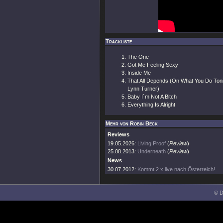
Trackliste
The One
Got Me Feeling Sexy
Inside Me
That All Depends (On What You Do Toni
Lynn Turner)
Baby I´m Not A Bitch
Everything Is Alright
Mehr von Robin Beck
Reviews
19.05.2026:
Living Proof
(
Review
)
25.08.2013:
Underneath
(
Review
)
News
30.07.2012:
Kommt 2 x live nach Österreich!
© D