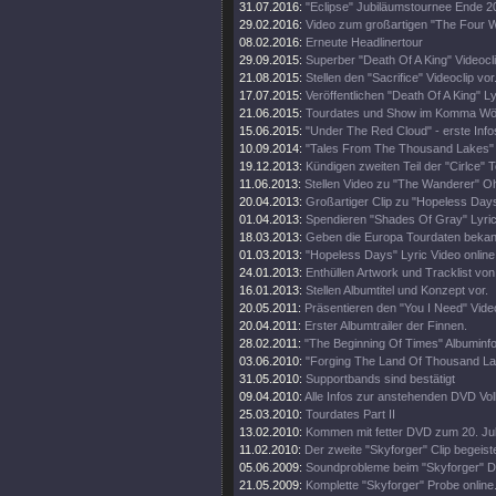
31.07.2016:
"Eclipse" Jubiläumstournee Ende 2
29.02.2016:
Video zum großartigen "The Four 
08.02.2016:
Erneute Headlinertour
29.09.2015:
Superber "Death Of A King" Videocli
21.08.2015:
Stellen den "Sacrifice" Videoclip vor
17.07.2015:
Veröffentlichen "Death Of A King" Ly
21.06.2015:
Tourdates und Show im Komma Wör
15.06.2015:
"Under The Red Cloud" - erste Info
10.09.2014:
"Tales From The Thousand Lakes" 
19.12.2013:
Kündigen zweiten Teil der "Cirlce" T
11.06.2013:
Stellen Video zu "The Wanderer" O
20.04.2013:
Großartiger Clip zu "Hopeless Days
01.04.2013:
Spendieren "Shades Of Gray" Lyric
18.03.2013:
Geben die Europa Tourdaten bekan
01.03.2013:
"Hopeless Days" Lyric Video online
24.01.2013:
Enthüllen Artwork und Tracklist von 
16.01.2013:
Stellen Albumtitel und Konzept vor.
20.05.2011:
Präsentieren den "You I Need" Video
20.04.2011:
Erster Albumtrailer der Finnen.
28.02.2011:
"The Beginning Of Times" Albuminfo
03.06.2010:
"Forging The Land Of Thousand Lake
31.05.2010:
Supportbands sind bestätigt
09.04.2010:
Alle Infos zur anstehenden DVD Vol
25.03.2010:
Tourdates Part II
13.02.2010:
Kommen mit fetter DVD zum 20. Ju
11.02.2010:
Der zweite "Skyforger" Clip begeiste
05.06.2009:
Soundprobleme beim "Skyforger" D
21.05.2009:
Komplette "Skyforger" Probe online