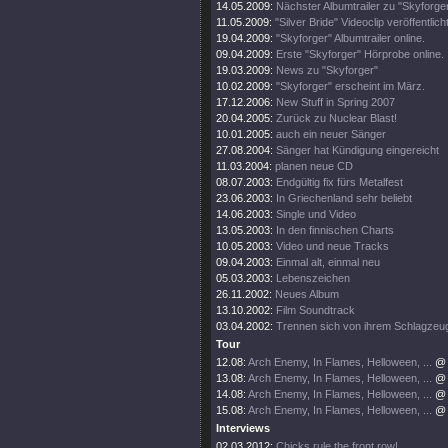
14.05.2009:
Nächster Albumtrailer zu "Skyforger
11.05.2009:
"Silver Bride" Videoclip veröffentlicht
19.04.2009:
"Skyforger" Albumtrailer online.
09.04.2009:
Erste "Skyforger" Hörprobe online.
19.03.2009:
News zu "Skyforger"
10.02.2009:
"Skyforger" erscheint im März.
17.12.2006:
New Stuff in Spring 2007
20.04.2005:
Zurück zu Nuclear Blast!
10.01.2005:
auch ein neuer Sänger
27.08.2004:
Sänger hat Kündigung eingereicht
11.03.2004:
planen neue CD
08.07.2003:
Endgültig fix fürs Metalfest
23.06.2003:
In Griechenland sehr beliebt
14.06.2003:
Single und Video
13.05.2003:
In den finnischen Charts
10.05.2003:
Video und neue Tracks
09.04.2003:
Einmal alt, einmal neu
05.03.2003:
Lebenszeichen
26.11.2002:
Neues Album
13.10.2002:
Film Soundtrack
03.04.2002:
Trennen sich von ihrem Schlagzeu
Tour
12.08:
Arch Enemy, In Flames, Helloween, ...
@ 
13.08:
Arch Enemy, In Flames, Helloween, ...
@ 
14.08:
Arch Enemy, In Flames, Helloween, ...
@ 
15.08:
Arch Enemy, In Flames, Helloween, ...
@ 
Interviews
02.03.2012:
Chicks rule the front row!