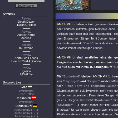
SiteNews
Review
Death Dealer
AMORPHIS
haben in ihrer gesamten Karriere
Reign Of Steel
oder anderen mittelmäßigen Momente dabei u
Review
vielleicht auch gern mal eher gleichförmig. Ri
Audrey Horne
Achilles
dem Einstieg von Sänger Tomi Joutsen habe
dem Referenzwerk
"Circle"
zumindest vier bei
Special
In Extremo
sowieso immer überzeugen können.
Review
AMORPHIS
sind zweifellos eine der ge
North Sea Echoes
How To Cast A Shadow
Ewigkeiten erschaffen und sie sind auch 
sie nun auch mit ihrem 16. Studioalbum
"Bo
Review
Ignition
All Will Die
AMORPHIS
Mit
"Borderland"
bleiben
ihrer
von
"Skyforger"
und
"Eclipse"
wieder offen
Upcoming Live
nach
"Tales Form The Thousand Lakes"
w
Graz
Gitarrenakzenten seit Ewigkeiten nicht mehr ge
Wolfmother
Rose Tattoo
würde, war zu erahnen. Dass diese Gangart da
Innsbruck
gleich zu Beginn überrascht
"Borderland"
mit 
Wolfmother
"Skyforger"
. Für einen Opener ist
"The Circle
Dinkelsbühl
Shadows"
ist dann sehr cheesy, aber mit sei
Arch Enemy (+21)
Arch Enemy (+21)
Rhythmus dennoch ein absoluter Genuss. Ge
Arch Enemy (+21)