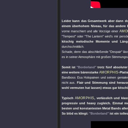
Leider kann das Gesamtwerk aber dann doc
einem überhohem Niveau, für das andere
AMO
vorne marschiert und alle Vorzüge einer
"Tempest"
oder
"The Lantern"
wird’s mir persö
kitschig melodische Momente und Läng
durchschnittlich.
Schade, denn das abschließende
"Despair"
läss
es in seiner Atmosphäre mit großen Stimmungs
Somit ist
"Borderland"
trotz fünf absolute
AMORPHIS
eine weitere bärenstarke
-Platte
Bandboss Esa Holopainen und seinen genialen
nicht aus.
Flair und Stimmung sind herau
wohl vermuten hat lassen) etwas gar kitschig
AMORPHIS
Typisch
, verlässlich und kla
progressiv und heavy zugleich. Einmal me
besten und konstantesten Metal Bands aller
So blöd es klingt:
"Borderland"
ist ein toll