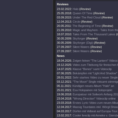
Reviews
23.02.2022:
Halo
(
Review
)
25.05.2018:
Queen Of Time
(
Review
)
03.09.2015:
Under The Red Cloud
(
Review
)
12.04.2013:
Circle
(
Review
)
20.05.2011:
The Beginning of Time
(
Review
)
21.09.2010:
Magic and Mayhem - Tales from the
18.07.2010:
Tales From The Thousand Lakes
(
30.05.2009:
Skyforger
(
Review
)
30.05.2009:
Skyforger (Digi)
(
Review
)
27.09.2007:
Silent Waters
(
Review
)
27.09.2007:
Silent Waters
(
Review
)
News
18.04.2026:
Zeigen feinen "The Lantern" Videocl
19.12.2025:
Video zum Titelsong für finnischen K
14.07.2025:
Klasse "Bones" samt Videoclip
07.06.2025:
Bekämpfen mit "Light And Shadow" 
28.01.2022:
Sehr starkes Video zu neuer Single
03.12.2021:
"The Moon" Single mitsamt stimmi
05.11.2021:
Kündigen neues Album "Halo" an
25.01.2021:
Esa Holopainen mit Soloprojekt
19.06.2018:
Europatour mit Soilwork Anfang 20
23.04.2018:
"Wrong Direction" Videoclip online
23.03.2018:
Erstes Lyric-Video zum neuen Alb
12.04.2017:
Massig Tourdates inkl. Wörgl-Show
04.03.2017:
Dürfen mit Volbeat auf Europa-Tour.
13.02.2017:
Cooler liveclip mit Anneke v. Giers