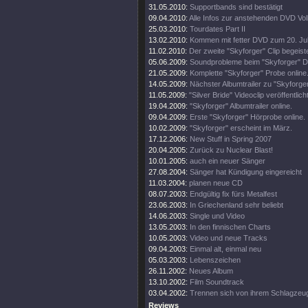
31.05.2010:
Supportbands sind bestätigt
09.04.2010:
Alle Infos zur anstehenden DVD Vol
25.03.2010:
Tourdates Part II
13.02.2010:
Kommen mit fetter DVD zum 20. Ju
11.02.2010:
Der zweite "Skyforger" Clip begeiste
05.06.2009:
Soundprobleme beim "Skyforger" D
21.05.2009:
Komplette "Skyforger" Probe online
14.05.2009:
Nächster Albumtrailer zu "Skyforger
11.05.2009:
"Silver Bride" Videoclip veröffentlicht
19.04.2009:
"Skyforger" Albumtrailer online.
09.04.2009:
Erste "Skyforger" Hörprobe online.
10.02.2009:
"Skyforger" erscheint im März.
17.12.2006:
New Stuff in Spring 2007
20.04.2005:
Zurück zu Nuclear Blast!
10.01.2005:
auch ein neuer Sänger
27.08.2004:
Sänger hat Kündigung eingereicht
11.03.2004:
planen neue CD
08.07.2003:
Endgültig fix fürs Metalfest
23.06.2003:
In Griechenland sehr beliebt
14.06.2003:
Single und Video
13.05.2003:
In den finnischen Charts
10.05.2003:
Video und neue Tracks
09.04.2003:
Einmal alt, einmal neu
05.03.2003:
Lebenszeichen
26.11.2002:
Neues Album
13.10.2002:
Film Soundtrack
03.04.2002:
Trennen sich von ihrem Schlagzeu
Reviews