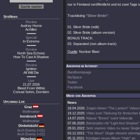
nur in Finnland veröffentlicht und ist zwei Tage
Tracklisting
"Silver Bride"
:
SiteNews
Review
Audrey Horne
01. Silver Bride (edit)
Achilles
02. Silver Bride (album version)
Special
BONUS TRACK:
In Extremo
03. Separated (non album track)
Review
Quelle
: Nuclear Blast
North Sea Echoes
How To Cast A Shadow
Review
Amorphis im Internet
Ignition
Bandhomepage
All Will Die
MySpace
Live
Twitter
21.07.2026
Facebook
Bleed From Within
Conrad Sohm, Dornbirn
Mehr von Amorphis
Upcoming Live
News
Graz
18.04.2026:
Zeigen feinen "The Lantern" Videocl
Wolfmother
19.12.2025:
Video zum Titelsong für finnischen K
Innsbruck
14.07.2025:
Klasse "Bones" samt Videoclip
Wolfmother
07.06.2025:
Bekämpfen mit "Light And Shadow" 
Dinkelsbühl
28.01.2022:
Sehr starkes Video zu neuer Single
Arch Enemy (+21)
03.12.2021:
"The Moon" Single mitsamt stimmi
Arch Enemy (+21)
05.11.2021:
Kündigen neues Album "Halo" an
München