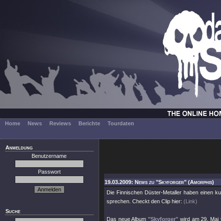
Home
News
Reviews
Berichte
Tourdaten
Anmeldung
Benutzername
Passwort
19.03.2009: News zu "Skyforger" (Amorphis)
Die Finnischen Düster-Metaller haben einen ku
sprechen. Checkt den Clip hier:
(Link)
Suche
Das neue Album
"Skyforger"
wird am 29. Mai v