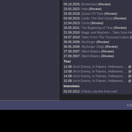
09.10.2025:
Borderland
(
Review
)
23.02.2022:
Halo
(
Review
)
25.05.2018:
Queen Of Time
(
Review
)
03.09.2015:
Under The Red Cloud
(
Review
)
12.04.2013:
Circle
(
Review
)
20.05.2011:
The Beginning of Time
(
Review
)
21.09.2010:
Magic and Mayhem - Tales from the
18.07.2010:
Tales From The Thousand Lakes
(
30.05.2009:
Skyforger
(
Review
)
30.05.2009:
Skyforger (Digi)
(
Review
)
27.09.2007:
Silent Waters
(
Review
)
27.09.2007:
Silent Waters
(
Review
)
Tour
12.08:
Arch Enemy, In Flames, Helloween, ...
@ 
13.08:
Arch Enemy, In Flames, Helloween, ...
@ 
14.08:
Arch Enemy, In Flames, Helloween, ...
@ 
15.08:
Arch Enemy, In Flames, Helloween, ...
@ 
Interviews
02.03.2012:
Chicks rule the front row!
© D