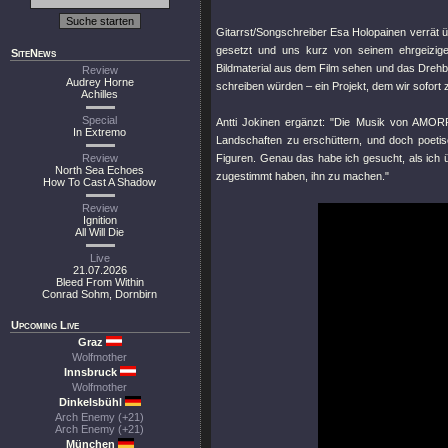
Gitarrst/Songschreiber Esa Holopainen verrät ü
gesetzt und uns kurz von seinem ehrgeizigen
SiteNews
Bildmaterial aus dem Film sehen und das Drehb
Review
Audrey Horne
schreiben würden – ein Projekt, dem wir sofort
Achilles
Special
Antti Jokinen ergänzt: "Die Musik von AMORP
In Extremo
Landschaften zu erschüttern, und doch poetisc
Review
Figuren. Genau das habe ich gesucht, als ich ü
North Sea Echoes
zugestimmt haben, ihn zu machen."
How To Cast A Shadow
Review
Ignition
All Will Die
Live
21.07.2026
Bleed From Within
Conrad Sohm, Dornbirn
Upcoming Live
Graz
Wolfmother
Innsbruck
Wolfmother
Dinkelsbühl
Arch Enemy (+21)
Arch Enemy (+21)
München