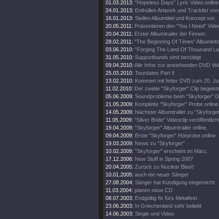
01.03.2013:
"Hopeless Days" Lyric Video online
24.01.2013:
Enthüllen Artwork und Tracklist von 
16.01.2013:
Stellen Albumtitel und Konzept vor.
20.05.2011:
Präsentieren den "You I Need" Video
20.04.2011:
Erster Albumtrailer der Finnen.
28.02.2011:
"The Beginning Of Times" Albuminfo
03.06.2010:
"Forging The Land Of Thousand Lake
31.05.2010:
Supportbands sind bestätigt
09.04.2010:
Alle Infos zur anstehenden DVD Vol
25.03.2010:
Tourdates Part II
13.02.2010:
Kommen mit fetter DVD zum 20. Ju
11.02.2010:
Der zweite "Skyforger" Clip begeiste
05.06.2009:
Soundprobleme beim "Skyforger" D
21.05.2009:
Komplette "Skyforger" Probe online
14.05.2009:
Nächster Albumtrailer zu "Skyforger
11.05.2009:
"Silver Bride" Videoclip veröffentlicht
19.04.2009:
"Skyforger" Albumtrailer online.
09.04.2009:
Erste "Skyforger" Hörprobe online.
19.03.2009:
News zu "Skyforger"
10.02.2009:
"Skyforger" erscheint im März.
17.12.2006:
New Stuff in Spring 2007
20.04.2005:
Zurück zu Nuclear Blast!
10.01.2005:
auch ein neuer Sänger
27.08.2004:
Sänger hat Kündigung eingereicht
11.03.2004:
planen neue CD
08.07.2003:
Endgültig fix fürs Metalfest
23.06.2003:
In Griechenland sehr beliebt
14.06.2003:
Single und Video