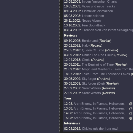
13.05.2003:
In den finnischen Charts
10.05.2003:
Video und neue Tracks
09.04.2003:
Einmal alt, einmal neu
05.03.2003:
Lebenszeichen
26.11.2002:
Neues Album
13.10.2002:
Film Soundtrack
03.04.2002:
Trennen sich von ihrem Schlagzeu
Reviews
09.10.2025:
Borderland
(
Review
)
23.02.2022:
Halo
(
Review
)
25.05.2018:
Queen Of Time
(
Review
)
03.09.2015:
Under The Red Cloud
(
Review
)
12.04.2013:
Circle
(
Review
)
20.05.2011:
The Beginning of Time
(
Review
)
21.09.2010:
Magic and Mayhem - Tales from the
18.07.2010:
Tales From The Thousand Lakes
(
30.05.2009:
Skyforger
(
Review
)
30.05.2009:
Skyforger (Digi)
(
Review
)
27.09.2007:
Silent Waters
(
Review
)
27.09.2007:
Silent Waters
(
Review
)
Tour
12.08:
Arch Enemy, In Flames, Helloween, ...
@ 
13.08:
Arch Enemy, In Flames, Helloween, ...
@ 
14.08:
Arch Enemy, In Flames, Helloween, ...
@ 
15.08:
Arch Enemy, In Flames, Helloween, ...
@ 
Interviews
02.03.2012:
Chicks rule the front row!