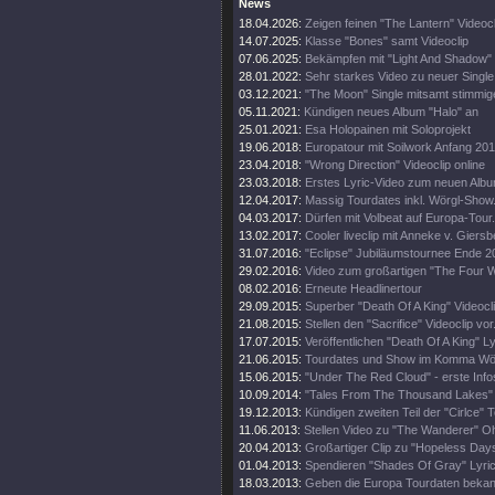
News
18.04.2026:
Zeigen feinen "The Lantern" Videocl
14.07.2025:
Klasse "Bones" samt Videoclip
07.06.2025:
Bekämpfen mit "Light And Shadow" 
28.01.2022:
Sehr starkes Video zu neuer Single
03.12.2021:
"The Moon" Single mitsamt stimmi
05.11.2021:
Kündigen neues Album "Halo" an
25.01.2021:
Esa Holopainen mit Soloprojekt
19.06.2018:
Europatour mit Soilwork Anfang 20
23.04.2018:
"Wrong Direction" Videoclip online
23.03.2018:
Erstes Lyric-Video zum neuen Alb
12.04.2017:
Massig Tourdates inkl. Wörgl-Show
04.03.2017:
Dürfen mit Volbeat auf Europa-Tour.
13.02.2017:
Cooler liveclip mit Anneke v. Giers
31.07.2016:
"Eclipse" Jubiläumstournee Ende 2
29.02.2016:
Video zum großartigen "The Four 
08.02.2016:
Erneute Headlinertour
29.09.2015:
Superber "Death Of A King" Videocli
21.08.2015:
Stellen den "Sacrifice" Videoclip vor
17.07.2015:
Veröffentlichen "Death Of A King" Ly
21.06.2015:
Tourdates und Show im Komma Wör
15.06.2015:
"Under The Red Cloud" - erste Info
10.09.2014:
"Tales From The Thousand Lakes" 
19.12.2013:
Kündigen zweiten Teil der "Cirlce" T
11.06.2013:
Stellen Video zu "The Wanderer" O
20.04.2013:
Großartiger Clip zu "Hopeless Days
01.04.2013:
Spendieren "Shades Of Gray" Lyric
18.03.2013:
Geben die Europa Tourdaten bekan