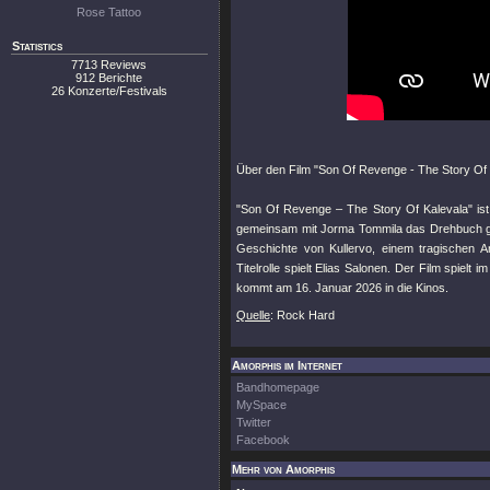
Rose Tattoo
Statistics
7713 Reviews
912 Berichte
26 Konzerte/Festivals
Über den Film "Son Of Revenge - The Story Of 
"Son Of Revenge – The Story Of Kalevala" ist e
gemeinsam mit Jorma Tommila das Drehbuch ges
Geschichte von Kullervo, einem tragischen An
Titelrolle spielt Elias Salonen. Der Film spiel
kommt am 16. Januar 2026 in die Kinos.
Quelle
: Rock Hard
Amorphis im Internet
Bandhomepage
MySpace
Twitter
Facebook
Mehr von Amorphis