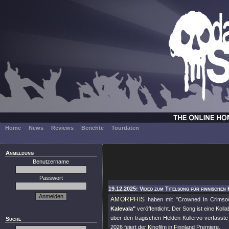
Home
News
Reviews
Berichte
Tourdaten
Anmeldung
Benutzername
Passwort
19.12.2025: Video zum Titelsong für finnischen 
AMORPHIS
haben mit
"Crowned In Crimso
Kalevala"
veröffentlicht. Der Song ist eine Ko
über den tragischen Helden Kullervo verfasste
Suche
2026 feiert der Kinofilm in Finnland Premiere.