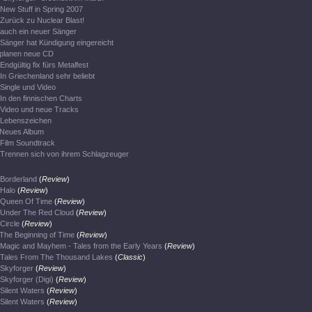
New Stuff in Spring 2007
Zurück zu Nuclear Blast!
auch ein neuer Sänger
Sänger hat Kündigung eingereicht
planen neue CD
Endgültig fix fürs Metalfest
In Griechenland sehr beliebt
Single und Video
In den finnischen Charts
Video und neue Tracks
Lebenszeichen
Neues Album
Film Soundtrack
Trennen sich von ihrem Schlagzeuger
Borderland
(
Review
)
Halo
(
Review
)
Queen Of Time
(
Review
)
Under The Red Cloud
(
Review
)
Circle
(
Review
)
The Beginning of Time
(
Review
)
Magic and Mayhem - Tales from the Early Years
(
Review
)
Tales From The Thousand Lakes
(
Classic
)
Skyforger
(
Review
)
Skyforger (Digi)
(
Review
)
Silent Waters
(
Review
)
Silent Waters
(
Review
)