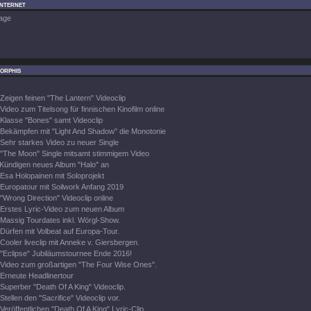
Internet
age
orphis
Zeigen feinen "The Lantern" Videoclip
Video zum Titelsong für finnischen Kinofilm online
Klasse "Bones" samt Videoclip
Bekämpfen mit "Light And Shadow" die Monotonie
Sehr starkes Video zu neuer Single
"The Moon" Single mitsamt stimmigem Video
Kündigen neues Album "Halo" an
Esa Holopainen mit Soloprojekt
Europatour mit Soilwork Anfang 2019
"Wrong Direction" Videoclip online
Erstes Lyric-Video zum neuen Album
Massig Tourdates inkl. Wörgl-Show.
Dürfen mit Volbeat auf Europa-Tour.
Cooler liveclip mit Anneke v. Giersbergen.
"Eclipse" Jubiläumstournee Ende 2016!
Video zum großartigen "The Four Wise Ones".
Erneute Headlinertour
Superber "Death Of A King" Videoclip.
Stellen den "Sacrifice" Videoclip vor.
Veröffentlichen "Death Of A King" Lyric-Clip.