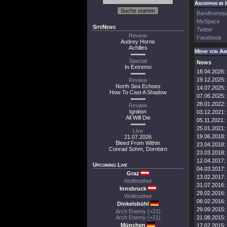
Amorphis im 
Bandhomep
MySpace
SiteNews
Twitter
Review
Facebook
Audrey Horne
Achilles
Mehr von Am
Special
News
In Extremo
18.04.2026:
19.12.2025:
Review
North Sea Echoes
14.07.2025:
How To Cast A Shadow
07.06.2025:
28.01.2022:
Review
Ignition
03.12.2021:
All Will Die
05.11.2021:
25.01.2021:
Live
19.06.2018:
21.07.2026
Bleed From Within
23.04.2018:
Conrad Sohm, Dornbirn
23.03.2018:
12.04.2017:
Upcoming Live
04.03.2017:
Graz
13.02.2017:
Wolfmother
31.07.2016:
Innsbruck
29.02.2016:
Wolfmother
08.02.2016:
Dinkelsbühl
29.09.2015:
Arch Enemy (+21)
Arch Enemy (+21)
21.08.2015:
München
17.07.2015: