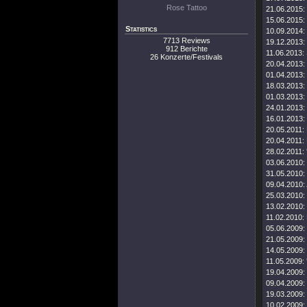
Rose Tattoo
21.06.2015:
15.06.2015:
Statistics
10.09.2014:
7713 Reviews
19.12.2013:
912 Berichte
11.06.2013:
26 Konzerte/Festivals
20.04.2013:
01.04.2013:
18.03.2013:
01.03.2013:
24.01.2013:
16.01.2013:
20.05.2011:
20.04.2011:
28.02.2011:
03.06.2010:
31.05.2010:
09.04.2010:
25.03.2010:
13.02.2010:
11.02.2010:
05.06.2009:
21.05.2009:
14.05.2009:
11.05.2009:
19.04.2009:
09.04.2009:
19.03.2009:
10.02.2009: