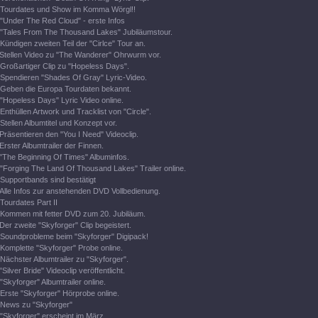
Tourdates und Show im Komma Wörgl!!
"Under The Red Cloud" - erste Infos
"Tales From The Thousand Lakes" Jubiläumstour.
Kündigen zweiten Teil der "Cirlce" Tour an.
Stellen Video zu "The Wanderer" Ohrwurm vor.
Großartiger Clip zu "Hopeless Days".
Spendieren "Shades Of Gray" Lyric-Video.
Geben die Europa Tourdaten bekannt.
"Hopeless Days" Lyric Video online.
Enthüllen Artwork und Tracklist von "Circle".
Stellen Albumtitel und Konzept vor.
Präsentieren den "You I Need" Videoclip.
Erster Albumtrailer der Finnen.
"The Beginning Of Times" Albuminfos.
"Forging The Land Of Thousand Lakes" Trailer online.
Supportbands sind bestätigt
Alle Infos zur anstehenden DVD Vollbedienung.
Tourdates Part II
Kommen mit fetter DVD zum 20. Jubiläum.
Der zweite "Skyforger" Clip begeistert.
Soundprobleme beim "Skyforger" Digipack!
Komplette "Skyforger" Probe online.
Nächster Albumtrailer zu "Skyforger".
"Silver Bride" Videoclip veröffentlicht.
"Skyforger" Albumtrailer online.
Erste "Skyforger" Hörprobe online.
News zu "Skyforger"
"Skyforger" erscheint im März.