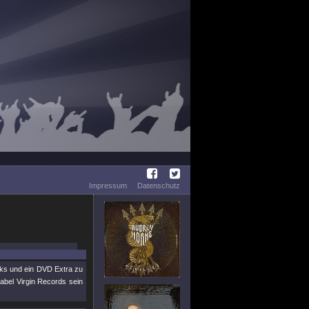
Impressum
Datenschutz
ks und ein DVD Extra zu
bel Virgin Records sein