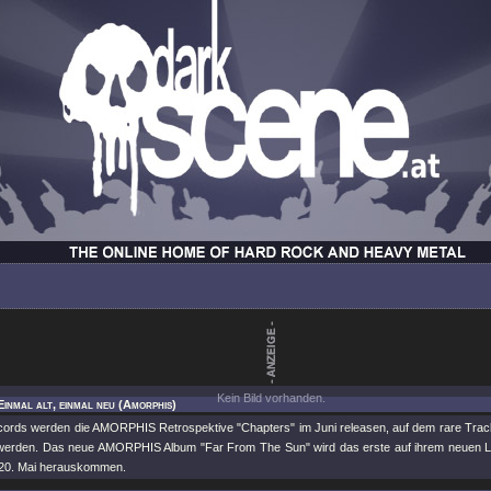
Kein Bild vorhanden.
Einmal alt, einmal neu (Amorphis)
ords werden die AMORPHIS Retrospektive "Chapters" im Juni releasen, auf dem rare Trac
 werden. Das neue AMORPHIS Album "Far From The Sun" wird das erste auf ihrem neuen La
 20. Mai herauskommen.