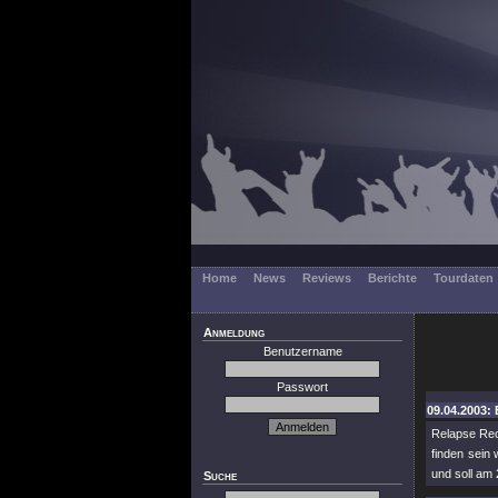
Home
News
Reviews
Berichte
Tourdaten
Anmeldung
Benutzername
Passwort
09.04.2003: 
Relapse Rec
finden sein
und soll am
Suche