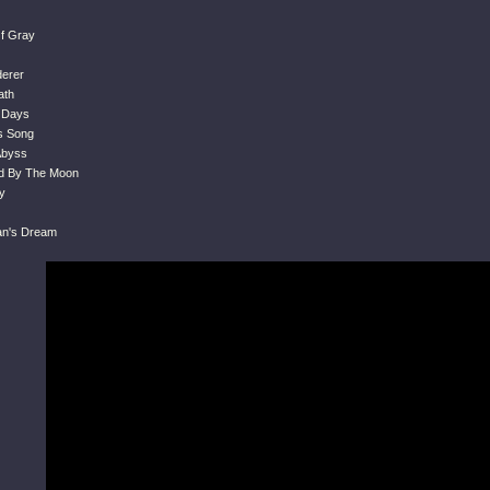
f Gray
derer
ath
 Days
's Song
Abyss
ed By The Moon
y
an's Dream