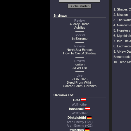
1. Shades O
2. Mission
SiteNews
3. The Wan
Review
Audrey Horne
4. Narrow P
Achilles
5. Hopeless
Special
6. Nightbird
In Extremo
7. Into The 
Review
8. Enchant
North Sea Echoes
9. A New Da
How To Cast A Shadow
Bonustrack:
Review
10. Dead M
Ignition
All Will Die
Live
21.07.2026
Bleed From Within
Conrad Sohm, Dornbirn
Upcoming Live
Graz
Wolfmother
Innsbruck
Wolfmother
Dinkelsbühl
Arch Enemy (+21)
Arch Enemy (+21)
München