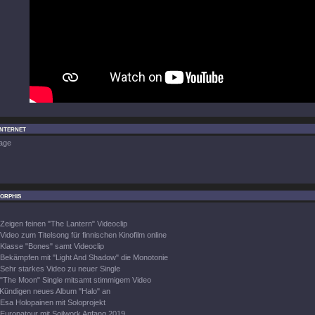
Internet
age
orphis
Zeigen feinen "The Lantern" Videoclip
Video zum Titelsong für finnischen Kinofilm online
Klasse "Bones" samt Videoclip
Bekämpfen mit "Light And Shadow" die Monotonie
Sehr starkes Video zu neuer Single
"The Moon" Single mitsamt stimmigem Video
Kündigen neues Album "Halo" an
Esa Holopainen mit Soloprojekt
Europatour mit Soilwork Anfang 2019