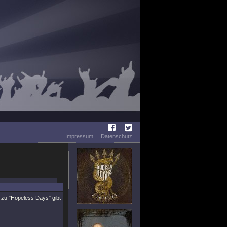
Impressum
Datenschutz
p zu
"Hopeless Days"
gibt