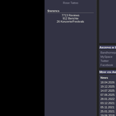
Rose Tattoo
Statistics
7713 Reviews
912 Berichte
26 Konzerte/Festivals
Amorphis im 
Bandhomep
MySpace
Twitter
Facebook
Mehr von Am
News
18.04.2026:
19.12.2025:
14.07.2025:
07.06.2025:
28.01.2022:
03.12.2021:
05.11.2021:
25.01.2021:
19.06.2018: