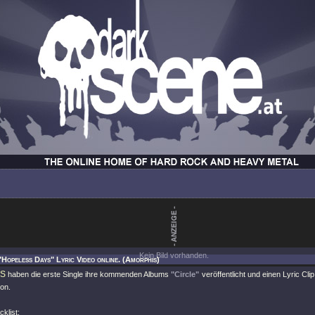
Kein Bild vorhanden.
"Hopeless Days" Lyric Video online. (Amorphis)
S
haben die erste Single ihre kommenden Albums
"Circle"
veröffentlicht und einen Lyric Cli
on.
klist: