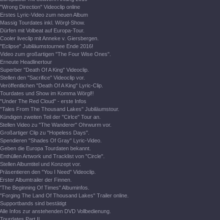
"Wrong Direction" Videoclip online
Erstes Lyric-Video zum neuen Album
Massig Tourdates inkl. Wörgl-Show.
Dürfen mit Volbeat auf Europa-Tour.
Cooler liveclip mit Anneke v. Giersbergen.
"Eclipse" Jubiläumstournee Ende 2016!
Video zum großartigen "The Four Wise Ones".
Erneute Headlinertour
Superber "Death Of A King" Videoclip.
Stellen den "Sacrifice" Videoclip vor.
Veröffentlichen "Death Of A King" Lyric-Clip.
Tourdates und Show im Komma Wörgl!!
"Under The Red Cloud" - erste Infos
"Tales From The Thousand Lakes" Jubiläumstour.
Kündigen zweiten Teil der "Cirlce" Tour an.
Stellen Video zu "The Wanderer" Ohrwurm vor.
Großartiger Clip zu "Hopeless Days".
Spendieren "Shades Of Gray" Lyric-Video.
Geben die Europa Tourdaten bekannt.
Enthüllen Artwork und Tracklist von "Circle".
Stellen Albumtitel und Konzept vor.
Präsentieren den "You I Need" Videoclip.
Erster Albumtrailer der Finnen.
"The Beginning Of Times" Albuminfos.
"Forging The Land Of Thousand Lakes" Trailer online.
Supportbands sind bestätigt
Alle Infos zur anstehenden DVD Vollbedienung.
Tourdates Part II