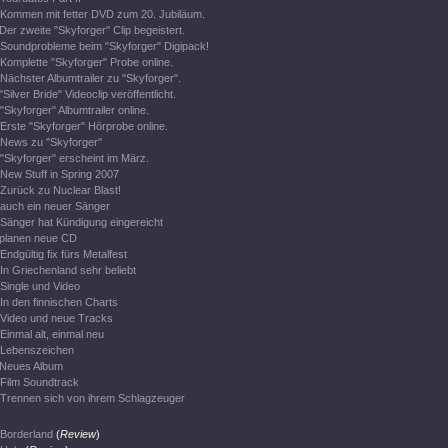
Kommen mit fetter DVD zum 20. Jubiläum.
Der zweite "Skyforger" Clip begeistert.
Soundprobleme beim "Skyforger" Digipack!
Komplette "Skyforger" Probe online.
Nächster Albumtrailer zu "Skyforger".
"Silver Bride" Videoclip veröffentlicht.
"Skyforger" Albumtrailer online.
Erste "Skyforger" Hörprobe online.
News zu "Skyforger"
"Skyforger" erscheint im März.
New Stuff in Spring 2007
Zurück zu Nuclear Blast!
auch ein neuer Sänger
Sänger hat Kündigung eingereicht
planen neue CD
Endgültig fix fürs Metalfest
In Griechenland sehr beliebt
Single und Video
In den finnischen Charts
Video und neue Tracks
Einmal alt, einmal neu
Lebenszeichen
Neues Album
Film Soundtrack
Trennen sich von ihrem Schlagzeuger
Borderland
(
Review
)