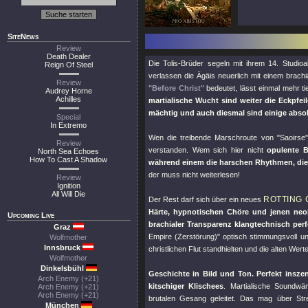
SiteNews
Review
Death Dealer
Die Tolis-Brüder segeln mit ihrem 14. Stud
Reign Of Steel
verlassen die Ägäis neuerlich mit einem brach
Review
"Before Christ"
bedeutet, lässt einmal mehr ti
Audrey Horne
Achilles
martialische Wucht sind weiter die Eckpfe
mächtig und auch diesmal sind einige abso
Special
In Extremo
Wen die treibende Marschroute von
"Saoirse"
Review
verstanden. Wem sich hier nicht
opulente 
North Sea Echoes
How To Cast A Shadow
während einem die harschen Rhythmen, die
der muss nicht weiterlesen!
Review
Ignition
All Will Die
ROTTING 
Der Rest darf sich über ein neues
Härte, hypnotischen Chöre und jenen neo
Upcoming Live
brachialer Transparenz klangtechnisch perf
Graz
Empire (Zerstörung)"
optisch stimmungsvoll u
Wolfmother
Innsbruck
christlichen Flut standhielten und die alten We
Wolfmother
Dinkelsbühl
Geschichte in Bild und Ton. Perfekt insze
Arch Enemy (+21)
kitschiger Klischees
. Martialische Soundwä
Arch Enemy (+21)
Arch Enemy (+21)
brutalen Gesang geleitet. Das mag über Str
München