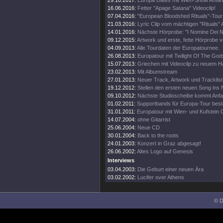
29.10.2017:
Europa Dates mit Wien-Show Anfa
16.06.2016:
Fetter "Apage Satana" Videoclip!
07.04.2016:
"European Bloodshed Rituals"-Tour
21.03.2016:
Lyric Clip vom mächtigen "Rituals" 
14.01.2016:
Nächste Hörprobe: "I Nomine Dei No
09.12.2015:
Artwork und erste, fette Hörprobe v
04.09.2013:
Alle Tourdaten der Europatournee.
26.08.2013:
Europatour mit Twilight Of The God
15.07.2013:
Griechen mit Videoclip zu neuem 
23.02.2013:
Mit Albumstream
27.01.2013:
Neuer Track, Artwork und Tracklist
19.12.2012:
Stellen den ersten neuen Song ins 
09.10.2012:
Nächste Studioscheibe kommt Anf
01.02.2011:
Supportbands für Europa-Tour bestä
31.01.2011:
Europatour mit Wien- und Kufstein 
14.07.2004:
ohne Gitarrist
25.06.2004:
Neue CD
30.01.2004:
Back to the roots
24.01.2003:
Konzert in Graz abgesagt!
26.06.2002:
Altes Logo auf Genesis
Interviews
03.04.2003:
Die Geburt einer neuen Ära
03.02.2002:
Lucifer over Athens
© D