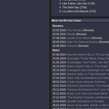
Like Father, Like Son (4:35)
The Sixth Day (3:56)
La Lettera Del Diavolo (4:01)
Mehr von Rotting Christ
Reviews
22.02.2019:
The Heretics
(
Review
)
23.02.2016:
Rituals
(
Review
)
27.08.2015:
Lucifer Over Athens
(
Review
)
03.03.2013:
Kata Ton Daimona Eaytoy
(
Review
26.08.2002:
Genesis
(
Review
)
News
07.06.2024:
Epischer Anime-Clip zu "Pix Lax Da
24.05.2024:
Knackiges "Pretty World, Preety Die
21.02.2024:
Großartiges "Like Father, Like Son
23.12.2022:
Episch starker Clip zu "The Origin" 
25.10.2022:
Gelungene neue Solosingle von Sak
23.04.2022:
Starkes Video zu "Holy Mountain" m
17.02.2022:
Sakis Tolis mit Soloalbum und Vide
08.02.2019:
Cooler neuer Song der Griechen
19.01.2019:
Nächster, bärenstarker "The Heret
19.12.2018:
"Heaven And Hell And Fire" Lyric-V
30.11.2018:
Erster Lyric-Clip zum neuen Album
17.11.2018:
"The Heretics" Artwork und Albumin
16.04.2018:
Skurille Festnahme in Georgien
26.01.2018:
Neuer Song online. Details zu Bes