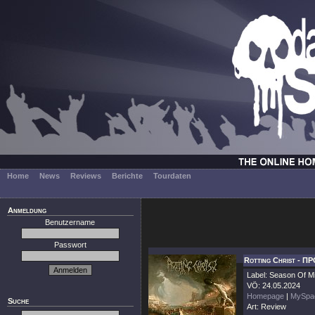
Home
News
Reviews
Berichte
Tourdaten
Anmeldung
Benutzername
Passwort
Rotting Christ - Π
Label: Season Of Mi
VÖ: 24.05.2024
Homepage
|
MySpa
Suche
Art: Review