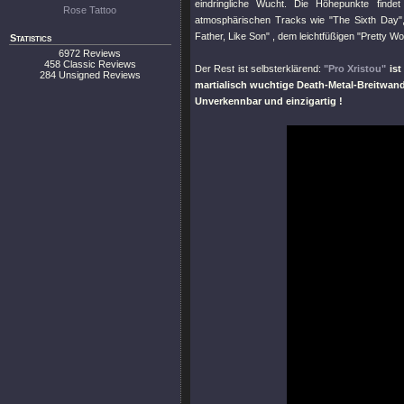
eindringliche Wucht. Die Höhepunkte find
Rose Tattoo
atmosphärischen Tracks wie
"The Sixth Day"
Father, Like Son"
, dem leichtfüßigen
"Pretty Wo
Statistics
6972 Reviews
458 Classic Reviews
Der Rest ist selbsterklärend:
"Pro Xristou"
ist
284 Unsigned Reviews
martialisch wuchtige Death-Metal-Breitwan
Unverkennbar und einzigartig !