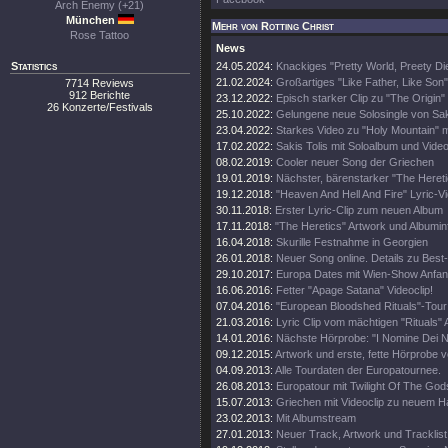
Arch Enemy (+21)
München
Mehr von Rotting Christ
Rose Tattoo
News
Statistics
24.05.2024:
Knackiges "Pretty World, Preety Die
21.02.2024:
Großartiges "Like Father, Like Son
7714 Reviews
912 Berichte
23.12.2022:
Episch starker Clip zu "The Origin" 
26 Konzerte/Festivals
25.10.2022:
Gelungene neue Solosingle von Sak
23.04.2022:
Starkes Video zu "Holy Mountain" m
17.02.2022:
Sakis Tolis mit Soloalbum und Vide
08.02.2019:
Cooler neuer Song der Griechen
19.01.2019:
Nächster, bärenstarker "The Heret
19.12.2018:
"Heaven And Hell And Fire" Lyric-V
30.11.2018:
Erster Lyric-Clip zum neuen Album
17.11.2018:
"The Heretics" Artwork und Albumin
16.04.2018:
Skurille Festnahme in Georgien
26.01.2018:
Neuer Song online. Details zu Bes
29.10.2017:
Europa Dates mit Wien-Show Anfa
16.06.2016:
Fetter "Apage Satana" Videoclip!
07.04.2016:
"European Bloodshed Rituals"-Tour
21.03.2016:
Lyric Clip vom mächtigen "Rituals" 
14.01.2016:
Nächste Hörprobe: "I Nomine Dei No
09.12.2015:
Artwork und erste, fette Hörprobe v
04.09.2013:
Alle Tourdaten der Europatournee.
26.08.2013:
Europatour mit Twilight Of The God
15.07.2013:
Griechen mit Videoclip zu neuem 
23.02.2013:
Mit Albumstream
27.01.2013:
Neuer Track, Artwork und Tracklist