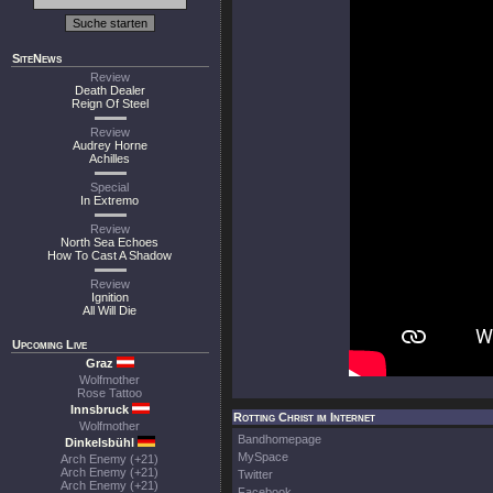
SiteNews
Review
Death Dealer
Reign Of Steel
Review
Audrey Horne
Achilles
Special
In Extremo
Review
North Sea Echoes
How To Cast A Shadow
Review
Ignition
All Will Die
Upcoming Live
Graz
Wolfmother
Rose Tattoo
Innsbruck
Rotting Christ im Internet
Wolfmother
Bandhomepage
Dinkelsbühl
MySpace
Arch Enemy (+21)
Arch Enemy (+21)
Twitter
Arch Enemy (+21)
Facebook