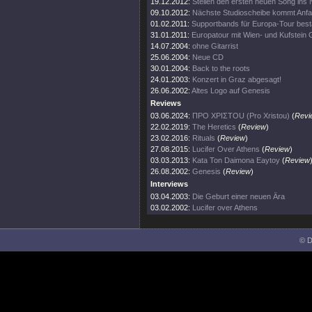
19.12.2012:
Stellen den ersten neuen Song ins 
09.10.2012:
Nächste Studioscheibe kommt Anf
01.02.2011:
Supportbands für Europa-Tour bestä
31.01.2011:
Europatour mit Wien- und Kufstein 
14.07.2004:
ohne Gitarrist
25.06.2004:
Neue CD
30.01.2004:
Back to the roots
24.01.2003:
Konzert in Graz abgesagt!
26.06.2002:
Altes Logo auf Genesis
Reviews
03.06.2024:
ΠΡΟ ΧΡΙΣΤΟU (Pro Xristou)
(
Revi
22.02.2019:
The Heretics
(
Review
)
23.02.2016:
Rituals
(
Review
)
27.08.2015:
Lucifer Over Athens
(
Review
)
03.03.2013:
Kata Ton Daimona Eaytoy
(
Review
26.08.2002:
Genesis
(
Review
)
Interviews
03.04.2003:
Die Geburt einer neuen Ära
03.02.2002:
Lucifer over Athens
© D