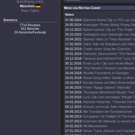
Arch Enemy (+21)
München
Mehr von Rotting Christ
Rose Tattoo
News
Statistics
07.06.2024:
Epischer Anime-Clip zu "Pix Lax Da
24.05.2024:
Knackiges "Pretty World, Preety Die
7714 Reviews
912 Berichte
23.12.2022:
Episch starker Clip zu "The Origin" 
26 Konzerte/Festivals
25.10.2022:
Gelungene neue Solosingle von Sak
23.04.2022:
Starkes Video zu "Holy Mountain" m
17.02.2022:
Sakis Tolis mit Soloalbum und Vide
08.02.2019:
Cooler neuer Song der Griechen
19.01.2019:
Nächster, bärenstarker "The Heret
19.12.2018:
"Heaven And Hell And Fire" Lyric-V
30.11.2018:
Erster Lyric-Clip zum neuen Album
17.11.2018:
"The Heretics" Artwork und Albumin
16.04.2018:
Skurille Festnahme in Georgien
26.01.2018:
Neuer Song online. Details zu Bes
29.10.2017:
Europa Dates mit Wien-Show Anfa
16.06.2016:
Fetter "Apage Satana" Videoclip!
07.04.2016:
"European Bloodshed Rituals"-Tour
21.03.2016:
Lyric Clip vom mächtigen "Rituals" 
14.01.2016:
Nächste Hörprobe: "I Nomine Dei No
09.12.2015:
Artwork und erste, fette Hörprobe v
04.09.2013:
Alle Tourdaten der Europatournee.
26.08.2013:
Europatour mit Twilight Of The God
15.07.2013:
Griechen mit Videoclip zu neuem 
23.02.2013:
Mit Albumstream
27.01.2013:
Neuer Track, Artwork und Tracklist