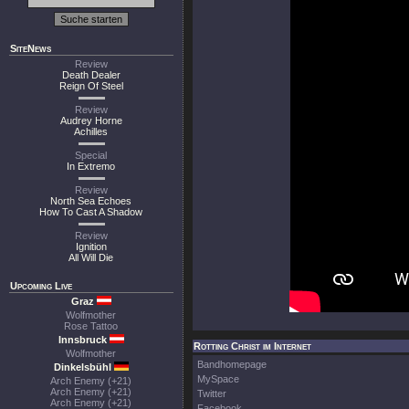
SiteNews
Review
Death Dealer
Reign Of Steel
Review
Audrey Horne
Achilles
Special
In Extremo
Review
North Sea Echoes
How To Cast A Shadow
Review
Ignition
All Will Die
Upcoming Live
Graz
Wolfmother
Rose Tattoo
Innsbruck
Rotting Christ im Internet
Wolfmother
Bandhomepage
Dinkelsbühl
MySpace
Arch Enemy (+21)
Arch Enemy (+21)
Twitter
Arch Enemy (+21)
Facebook