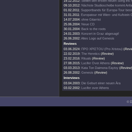
19.12.2012:
Stellen den ersten neuen Song ins 
09.10.2012:
Nächste Studioscheibe kommt Anf
01.02.2011:
Supportbands für Europa-Tour bestä
31.01.2011:
Europatour mit Wien- und Kufstein 
14.07.2004:
ohne Gitarrist
25.06.2004:
Neue CD
30.01.2004:
Back to the roots
24.01.2003:
Konzert in Graz abgesagt!
26.06.2002:
Altes Logo auf Genesis
Reviews
03.06.2024:
ΠΡΟ ΧΡΙΣΤΟU (Pro Xristou)
(
Revi
22.02.2019:
The Heretics
(
Review
)
23.02.2016:
Rituals
(
Review
)
27.08.2015:
Lucifer Over Athens
(
Review
)
03.03.2013:
Kata Ton Daimona Eaytoy
(
Review
26.08.2002:
Genesis
(
Review
)
Interviews
03.04.2003:
Die Geburt einer neuen Ära
03.02.2002:
Lucifer over Athens
© D