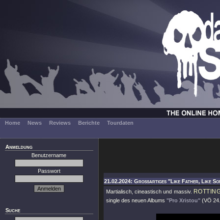
Home
News
Reviews
Berichte
Tourdaten
Anmeldung
Benutzername
Passwort
21.02.2024: Großartiges "Like Father, Like Son
ROTTIN
Martialisch, cineastisch und massiv.
single des neuen Albums
"Pro Xristou"
(VÖ 24.
Suche