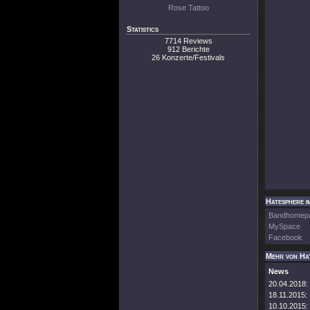
Rose Tattoo
Statistics
7714 Reviews
912 Berichte
26 Konzerte/Festivals
Hatesphere i
Bandhomep
MySpace
Facebook
Mehr von Ha
News
20.04.2018:
18.11.2015:
10.10.2015: