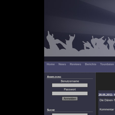
Home
News
Reviews
Berichte
Tourdaten
Anmeldung
Benutzername
Passwort
28.05.2011: 
Die Dänen-T
Kommentar 
Suche