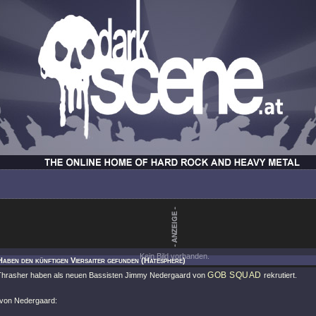
Kein Bild vorhanden.
Haben den künftigen Viersaiter gefunden (Hatesphere)
GOB SQUAD
hrasher haben als neuen Bassisten Jimmy Nedergaard von
rekrutiert.
von Nedergaard: