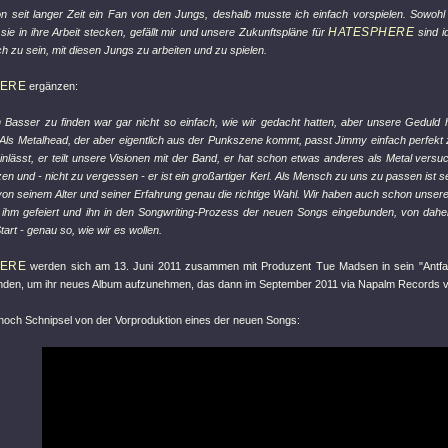
on seit langer Zeit ein Fan von den Jungs, deshalb musste ich einfach vorspielen. Sowohl 
HATESPHERE
 sie in ihre Arbeit stecken, gefällt mir und unsere Zukunftspläne für
sind i
ch zu sein, mit diesen Jungs zu arbeiten und zu spielen.
HERE
ergänzen:
 Basser zu finden war gar nicht so einfach, wie wir gedacht hatten, aber unsere Geduld h
 Als Metalhead, der aber eigentlich aus der Punkszene kommt, passt Jimmy einfach perfekt 
inlässt, er teilt unsere Visionen mit der Band, er hat schon etwas anderes als Metal versucht
n und - nicht zu vergessen - er ist ein großartiger Kerl. Als Mensch zu uns zu passen ist se
on seinem Alter und seiner Erfahrung genau die richtige Wahl. Wir haben auch schon unsere
it ihm gefeiert und ihn in den Songwriting-Prozess der neuen Songs eingebunden, von daher
tart - genau so, wie wir es wollen.
HERE
werden sich am 13. Juni 2011 zusammen mit Produzent Tue Madsen in sein "Antfa
inden, um ihr neues Album aufzunehmen, das dann im September 2011 via Napalm Records ver
 noch Schnipsel von der Vorproduktion eines der neuen Songs: