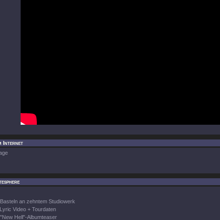
m Internet
age
tesphere
Basteln an zehntem Studiowerk
Lyric Video + Tourdaten
"New Hell"-Albumteaser