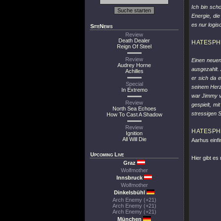
Ich bin sch
Energie, die
es nur logis
SiteNews
Review
Death Dealer
HATESP
Reign Of Steel
Review
Einen neuen
Audrey Horne
ausgezahlt.
Achilles
er sich da e
Special
seinem Herze
In Extremo
war Jimmy v
Review
gespielt, m
North Sea Echoes
stressigen S
How To Cast A Shadow
Review
HATESP
Ignition
All Will Die
Aarhus einf
Upcoming Live
Hier gibt es
Graz
Wolfmother
Innsbruck
Wolfmother
Dinkelsbühl
Arch Enemy (+21)
Arch Enemy (+21)
Arch Enemy (+21)
München