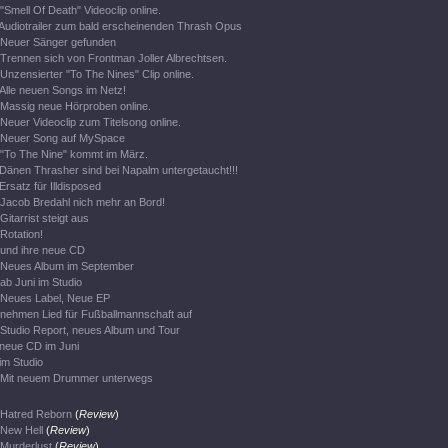
"Smell Of Death" Videoclip online.
Audiotrailer zum bald erscheinenden Thrash Opus
Neuer Sänger gefunden
Trennen sich von Frontman Joller Albrechtsen.
Unzensierter "To The Nines" Clip online.
Alle neuen Songs im Netz!
Massig neue Hörproben online.
Neuer Videoclip zum Titelsong online.
Neuer Song auf MySpace
"To The Nine" kommt im März.
Dänen Thrasher sind bei Napalm untergetaucht!!!
Ersatz für Illdisposed
Jacob Bredahl nich mehr an Bord!
Gitarrist steigt aus
Rotation!
und ihre neue CD
Neues Album im September
ab Juni im Studio
Neues Label, Neue EP
nehmen Lied für Fußballmannschaft auf
Studio Report, neues Album und Tour
neue CD im Juni
im Studio
Mit neuem Drummer unterwegs
Hatred Reborn
(
Review
)
New Hell
(
Review
)
Murderlust
(
Review
)