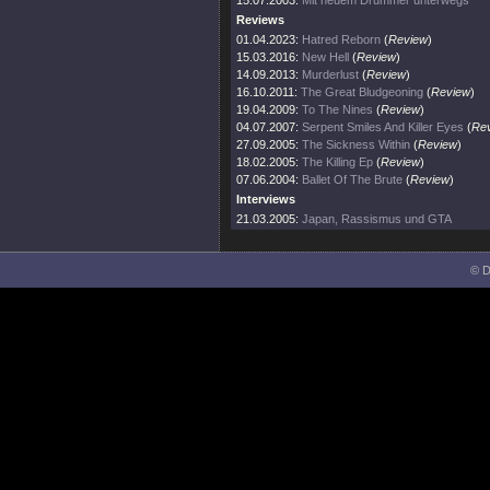
15.07.2003:
Mit neuem Drummer unterwegs
Reviews
01.04.2023:
Hatred Reborn
(
Review
)
15.03.2016:
New Hell
(
Review
)
14.09.2013:
Murderlust
(
Review
)
16.10.2011:
The Great Bludgeoning
(
Review
)
19.04.2009:
To The Nines
(
Review
)
04.07.2007:
Serpent Smiles And Killer Eyes
(
Re
27.09.2005:
The Sickness Within
(
Review
)
18.02.2005:
The Killing Ep
(
Review
)
07.06.2004:
Ballet Of The Brute
(
Review
)
Interviews
21.03.2005:
Japan, Rassismus und GTA
© D