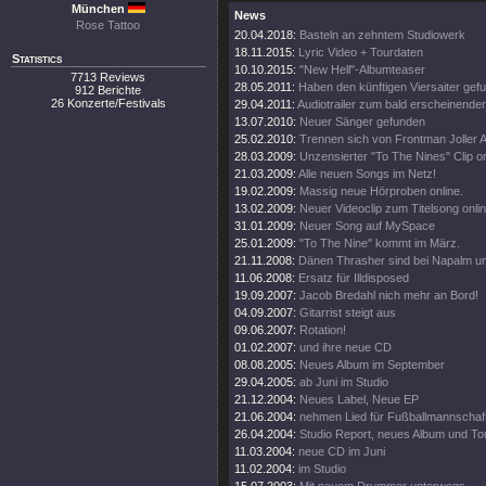
München
News
Rose Tattoo
20.04.2018:
Basteln an zehntem Studiowerk
18.11.2015:
Lyric Video + Tourdaten
Statistics
10.10.2015:
"New Hell"-Albumteaser
7713 Reviews
28.05.2011:
Haben den künftigen Viersaiter gef
912 Berichte
26 Konzerte/Festivals
29.04.2011:
Audiotrailer zum bald erscheinend
13.07.2010:
Neuer Sänger gefunden
25.02.2010:
Trennen sich von Frontman Joller A
28.03.2009:
Unzensierter "To The Nines" Clip on
21.03.2009:
Alle neuen Songs im Netz!
19.02.2009:
Massig neue Hörproben online.
13.02.2009:
Neuer Videoclip zum Titelsong onlin
31.01.2009:
Neuer Song auf MySpace
25.01.2009:
"To The Nine" kommt im März.
21.11.2008:
Dänen Thrasher sind bei Napalm unt
11.06.2008:
Ersatz für Illdisposed
19.09.2007:
Jacob Bredahl nich mehr an Bord!
04.09.2007:
Gitarrist steigt aus
09.06.2007:
Rotation!
01.02.2007:
und ihre neue CD
08.08.2005:
Neues Album im September
29.04.2005:
ab Juni im Studio
21.12.2004:
Neues Label, Neue EP
21.06.2004:
nehmen Lied für Fußballmannschaft
26.04.2004:
Studio Report, neues Album und To
11.03.2004:
neue CD im Juni
11.02.2004:
im Studio