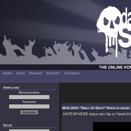
Home
News
Reviews
Berichte
Tourdaten
Anmeldung
Benutzername
Passwort
08.01.2013: "Smell Of Death" Videoclip online.
HATESPHERE
bolzen den Clip zu
"Smell Of 
Suche