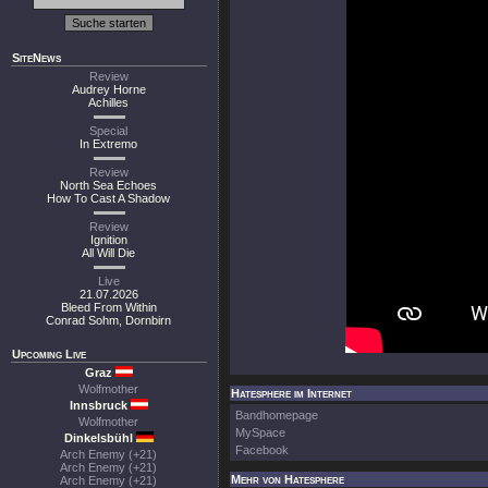
SiteNews
Review
Audrey Horne
Achilles
Special
In Extremo
Review
North Sea Echoes
How To Cast A Shadow
Review
Ignition
All Will Die
Live
21.07.2026
Bleed From Within
Conrad Sohm, Dornbirn
Upcoming Live
Graz
Wolfmother
Hatesphere im Internet
Innsbruck
Bandhomepage
Wolfmother
MySpace
Dinkelsbühl
Facebook
Arch Enemy (+21)
Arch Enemy (+21)
Mehr von Hatesphere
Arch Enemy (+21)