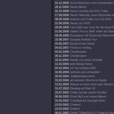
01.12.2009:
Erste Eindrücke vom kommenden L
28.11.2009:
Neues Album
02.10.2009:
Neuer Liveclip und DVD Trailer.
17.09.2009:
Neuer Videoclip, neue Hörproben on
08.09.2009:
Artwork und Trailer zur Live-DVD
22.08.2009:
Neues zur DVD
29.05.2009:
Live Video aus Graz für die neue 
01.05.2009:
Haben "Focus Shift" Video am Start
06.06.2008:
Europatour mit Österreich Besuche
15.08.2007:
Eastpak Antidote Tour
03.05.2007:
Erneut in die Charts
04.02.2007:
Fiction is coming...
03.02.2005:
Chartbreaker
30.11.2004:
Chartbreaker
18.11.2004:
Details zur neuen Scheibe
13.10.2004:
jede Menge News
04.10.2004:
on Tour Anfang 2005
16.06.2004:
werkeln und verhandeln
26.02.2004:
Jubiläumsgeschenk
15.02.2004:
ab nächster Woche im Studio
13.01.2003:
Warum es doch nicht nach Mexiko g
31.07.2002:
Einstieg auf Platz 83
29.07.2002:
Fehler auf der neuen Scheibe
08.06.2002:
Erste Mp3 vom neuen Album!
15.04.2002:
Trackliste für Damage Done
23.03.2002:
Chatten!
22.03.2002:
Endlich!
06.01.2002:
DARK TRANQUILLITY bald im Stud