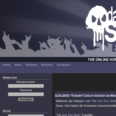
Home
News
Reviews
Berichte
Tourdaten
Anmeldung
Benutzername
Passwort
11.01.2010: "ThereIn" Liveclip verkürzt die War
Während der Release von
"We Are The Void
News. Nun haben die Schweden zwischenzeitlich
Suche
"We Are The Void"
Tracklist: