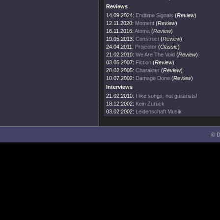
Reviews
14.09.2024:
Endtime Signals
(
Review
)
12.11.2020:
Moment
(
Review
)
16.11.2016:
Atoma
(
Review
)
19.05.2013:
Construct
(
Review
)
24.04.2011:
Projector
(
Classic
)
21.02.2010:
We Are The Void
(
Review
)
03.05.2007:
Fiction
(
Review
)
28.02.2005:
Charakter
(
Review
)
10.07.2002:
Damage Done
(
Review
)
Interviews
21.02.2010:
I like songs, not guitarists!
18.12.2002:
Kein Zurück
03.02.2002:
Leidenschaft Musik
© D