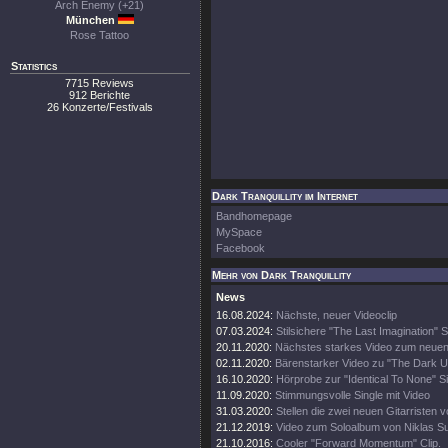
Arch Enemy (+21)
München
Rose Tattoo
Statistics
7715 Reviews
912 Berichte
26 Konzerte/Festivals
Dark Tranquillity im Internet
Bandhomepage
MySpace
Facebook
Mehr von Dark Tranquillity
News
16.08.2024:
Nächste, neuer Videoclip
07.03.2024:
Stilsichere "The Last Imagination" 
20.11.2020:
Nächstes starkes Video zum neue
02.11.2020:
Bärenstarker Video zu "The Dark 
16.10.2020:
Hörprobe zur "Identical To None" S
11.09.2020:
Stimmungsvolle Single mit Video
31.03.2020:
Stellen die zwei neuen Gitarristen v
21.12.2019:
Video zum Soloalbum von Niklas S
21.10.2016:
Cooler "Forward Momentum" Clip.