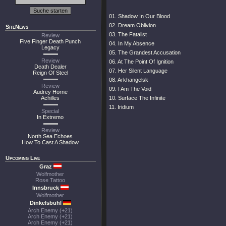
01. Shadow In Our Blood
02. Dream Oblivion
SiteNews
03. The Fatalist
Review
Five Finger Death Punch
04. In My Absence
Legacy
05. The Grandest Accusation
Review
06. At The Point Of Ignition
Death Dealer
07. Her Silent Language
Reign Of Steel
08. Arkhangelsk
Review
09. I Am The Void
Audrey Horne
Achilles
10. Surface The Infinite
11. Iridium
Special
In Extremo
Review
North Sea Echoes
How To Cast A Shadow
Upcoming Live
Graz
Wolfmother
Rose Tattoo
Innsbruck
Wolfmother
Dinkelsbühl
Arch Enemy (+21)
Arch Enemy (+21)
Arch Enemy (+21)