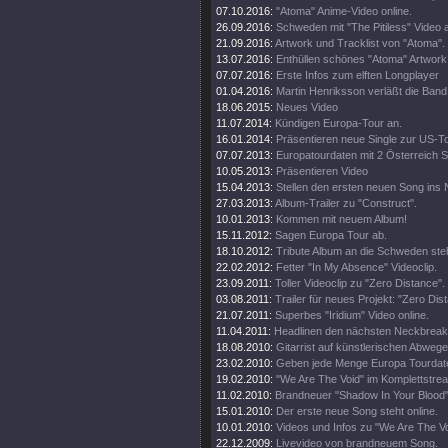
07.10.2016:
"Atoma" Anime-Video online.
26.09.2016:
Schweden mit "The Pitiless" Video a
21.09.2016:
Artwork und Tracklist von "Atoma".
13.07.2016:
Enthüllen schönes "Atoma" Artwork
07.07.2016:
Erste Infos zum elften Longplayer
01.04.2016:
Martin Henriksson verläßt die Band
18.06.2015:
Neues Video
11.07.2014:
Kündigen Europa-Tour an.
16.01.2014:
Präsentieren neue Single zur US-To
07.07.2013:
Europatourdaten mit 2 Österreich 
10.05.2013:
Präsentieren Video
15.04.2013:
Stellen den ersten neuen Song ins 
27.03.2013:
Album-Trailer zu "Construct".
10.01.2013:
Kommen mit neuem Album!
15.11.2012:
Sagen Europa Tour ab.
18.10.2012:
Tribute Album an die Schweden steh
22.02.2012:
Fetter "In My Absence" Videoclip.
23.09.2011:
Toller Videoclip zu "Zero Distance".
03.08.2011:
Trailer für neues Projekt: "Zero Dis
21.07.2011:
Superbes "Iridium" Video online.
11.04.2011:
Headlinen den nächsten Neckbreake
18.08.2010:
Gitarrist auf künstlerischen Abweg
23.02.2010:
Geben jede Menge Europa Tourdat
19.02.2010:
"We Are The Void" im Komplettstrea
11.02.2010:
Brandneuer "Shadow In Your Blood" 
15.01.2010:
Der erste neue Song steht online.
10.01.2010:
Videos und Infos zu "We Are The Vo
22.12.2009:
Livevideo von brandneuem Song.