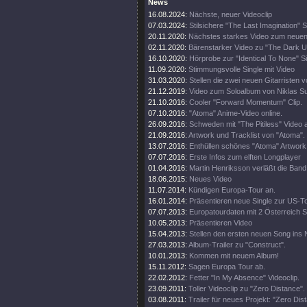
News
16.08.2024:
Nächste, neuer Videoclip
07.03.2024:
Stilsichere "The Last Imagination" 
20.11.2020:
Nächstes starkes Video zum neue
02.11.2020:
Bärenstarker Video zu "The Dark 
16.10.2020:
Hörprobe zur "Identical To None" S
11.09.2020:
Stimmungsvolle Single mit Video
31.03.2020:
Stellen die zwei neuen Gitarristen v
21.12.2019:
Video zum Soloalbum von Niklas S
21.10.2016:
Cooler "Forward Momentum" Clip.
07.10.2016:
"Atoma" Anime-Video online.
26.09.2016:
Schweden mit "The Pitiless" Video a
21.09.2016:
Artwork und Tracklist von "Atoma".
13.07.2016:
Enthüllen schönes "Atoma" Artwork
07.07.2016:
Erste Infos zum elften Longplayer
01.04.2016:
Martin Henriksson verläßt die Band
18.06.2015:
Neues Video
11.07.2014:
Kündigen Europa-Tour an.
16.01.2014:
Präsentieren neue Single zur US-To
07.07.2013:
Europatourdaten mit 2 Österreich 
10.05.2013:
Präsentieren Video
15.04.2013:
Stellen den ersten neuen Song ins 
27.03.2013:
Album-Trailer zu "Construct".
10.01.2013:
Kommen mit neuem Album!
15.11.2012:
Sagen Europa Tour ab.
22.02.2012:
Fetter "In My Absence" Videoclip.
23.09.2011:
Toller Videoclip zu "Zero Distance".
03.08.2011:
Trailer für neues Projekt: "Zero Dis