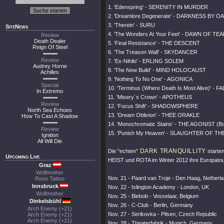
1. 'Edenspring' - SERENITY IN MURDER
2. 'Dreamlore Degenerate' - DARKNESS BY O
3. 'Therein' - SURU
SiteNews
4. 'The Wonders At Your Feet' - DAWN OF TE
Review
Death Dealer
5. 'Final Resistance' - THE DESCENT
Reign Of Steel
6. 'The Treason Wall' - SKYDANCER
Review
7. 'Ex-Nihilo' - ERLING SOLEM
Audrey Horne
8. 'The New Build' - MIND HOLOCAUST
Achilles
9. 'Nothing To No One' - AGONICA
Special
10. 'Terminus (Where Death Is Most Alive)' -
In Extremo
11. 'Misery´s Crown' - APOTHEUS
Review
12. 'Focus Shift' - SHADOWSPHERE
North Sea Echoes
13. 'Dream Oblivion' - THEE ORAKLE
How To Cast A Shadow
14. 'Monochromatic Stains' - THE AGONIST (B
Review
15. 'Punish My Heaven' - SLAUGHTER OF T
Ignition
All Will Die
DARK TRANQUILLITY
Die
"echten"
starte
Upcoming Live
HEIST und ROTA im Winter 2012 ihre Europatou
Graz
Wolfmother
Nov. 21 - Paard van Troje - Den Haag, Netherl
Rose Tattoo
Innsbruck
Nov. 22 - Islington Academy - London, UK
Wolfmother
Nov. 25 - Biebob - Vosselaar, Belgium
Dinkelsbühl
Nov. 26 - C-Club - Berlin, Germany
Arch Enemy (+21)
Nov. 27 - Serikovka - Pilsen, Czech Republic
Arch Enemy (+21)
Arch Enemy (+21)
Nov. 28 - Theaterfabrik - Munich, Germany