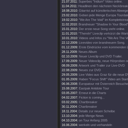
21.07.2011:
Superbes "Iridium" Video online.
11.04.2011:
Headlinen den nächsten Neckbreake
18.08.2010:
Gitarrist auf künstlerischen Abweg
23.02.2010:
Geben jede Menge Europa Tourdat
19.02.2010:
"We Are The Void" im Komplettstrea
11.02.2010:
Brandneuer "Shadow In Your Blood" 
15.01.2010:
Der erste neue Song steht online.
11.01.2010:
"ThereIn" Liveclip verkürzt die Wart
10.01.2010:
Videos und Infos zu "We Are The Vo
22.12.2009:
Livevideo von brandneuem Song.
01.12.2009:
Erste Eindrücke vom kommenden L
28.11.2009:
Neues Album
02.10.2009:
Neuer Liveclip und DVD Trailer.
17.09.2009:
Neuer Videoclip, neue Hörproben on
08.09.2009:
Artwork und Trailer zur Live-DVD
22.08.2009:
Neues zur DVD
29.05.2009:
Live Video aus Graz für die neue 
01.05.2009:
Haben "Focus Shift" Video am Start
06.06.2008:
Europatour mit Österreich Besuche
15.08.2007:
Eastpak Antidote Tour
03.05.2007:
Erneut in die Charts
04.02.2007:
Fiction is coming...
03.02.2005:
Chartbreaker
30.11.2004:
Chartbreaker
18.11.2004:
Details zur neuen Scheibe
13.10.2004:
jede Menge News
04.10.2004:
on Tour Anfang 2005
16.06.2004:
werkeln und verhandeln