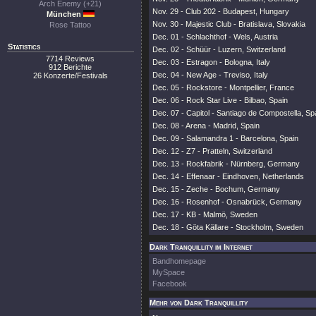
Arch Enemy (+21)
Nov. 29 - Club 202 - Budapest, Hungary
München
Nov. 30 - Majestic Club - Bratislava, Slovakia
Rose Tattoo
Dec. 01 - Schlachthof - Wels, Austria
Statistics
Dec. 02 - Schüür - Luzern, Switzerland
7714 Reviews
Dec. 03 - Estragon - Bologna, Italy
912 Berichte
Dec. 04 - New Age - Treviso, Italy
26 Konzerte/Festivals
Dec. 05 - Rockstore - Montpellier, France
Dec. 06 - Rock Star Live - Bilbao, Spain
Dec. 07 - Capitol - Santiago de Compostella, Sp
Dec. 08 - Arena - Madrid, Spain
Dec. 09 - Salamandra 1 - Barcelona, Spain
Dec. 12 - Z7 - Pratteln, Switzerland
Dec. 13 - Rockfabrik - Nürnberg, Germany
Dec. 14 - Effenaar - Eindhoven, Netherlands
Dec. 15 - Zeche - Bochum, Germany
Dec. 16 - Rosenhof - Osnabrück, Germany
Dec. 17 - KB - Malmö, Sweden
Dec. 18 - Göta Källare - Stockholm, Sweden
Dark Tranquillity im Internet
Bandhomepage
MySpace
Facebook
Mehr von Dark Tranquillity