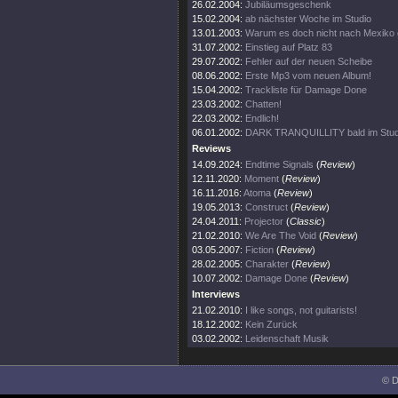
26.02.2004:
Jubiläumsgeschenk
15.02.2004:
ab nächster Woche im Studio
13.01.2003:
Warum es doch nicht nach Mexiko g
31.07.2002:
Einstieg auf Platz 83
29.07.2002:
Fehler auf der neuen Scheibe
08.06.2002:
Erste Mp3 vom neuen Album!
15.04.2002:
Trackliste für Damage Done
23.03.2002:
Chatten!
22.03.2002:
Endlich!
06.01.2002:
DARK TRANQUILLITY bald im Stud
Reviews
14.09.2024:
Endtime Signals
(
Review
)
12.11.2020:
Moment
(
Review
)
16.11.2016:
Atoma
(
Review
)
19.05.2013:
Construct
(
Review
)
24.04.2011:
Projector
(
Classic
)
21.02.2010:
We Are The Void
(
Review
)
03.05.2007:
Fiction
(
Review
)
28.02.2005:
Charakter
(
Review
)
10.07.2002:
Damage Done
(
Review
)
Interviews
21.02.2010:
I like songs, not guitarists!
18.12.2002:
Kein Zurück
03.02.2002:
Leidenschaft Musik
© D