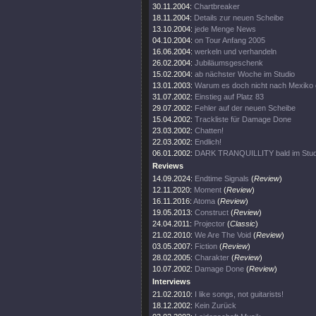
30.11.2004:
Chartbreaker
18.11.2004:
Details zur neuen Scheibe
13.10.2004:
jede Menge News
04.10.2004:
on Tour Anfang 2005
16.06.2004:
werkeln und verhandeln
26.02.2004:
Jubiläumsgeschenk
15.02.2004:
ab nächster Woche im Studio
13.01.2003:
Warum es doch nicht nach Mexiko g
31.07.2002:
Einstieg auf Platz 83
29.07.2002:
Fehler auf der neuen Scheibe
15.04.2002:
Trackliste für Damage Done
23.03.2002:
Chatten!
22.03.2002:
Endlich!
06.01.2002:
DARK TRANQUILLITY bald im Stud
Reviews
14.09.2024:
Endtime Signals
(
Review
)
12.11.2020:
Moment
(
Review
)
16.11.2016:
Atoma
(
Review
)
19.05.2013:
Construct
(
Review
)
24.04.2011:
Projector
(
Classic
)
21.02.2010:
We Are The Void
(
Review
)
03.05.2007:
Fiction
(
Review
)
28.02.2005:
Charakter
(
Review
)
10.07.2002:
Damage Done
(
Review
)
Interviews
21.02.2010:
I like songs, not guitarists!
18.12.2002:
Kein Zurück