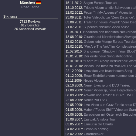
München
15.11.2012:
Sagen Europa Tour ab.
Rose Tattoo
18.10.2012:
Tribute Album an die Schweden steh
22.02.2012:
Fetter "In My Absence" Videoclip.
Statistics
23.09.2011:
Toller Videoclip zu "Zero Distance".
7713 Reviews
03.08.2011:
Trailer für neues Projekt: "Zero Dis
912 Berichte
21.07.2011:
Superbes "Iridium" Video online.
26 Konzerte/Festivals
11.04.2011:
Headlinen den nächsten Neckbreake
18.08.2010:
Gitarrist auf künstlerischen Abweg
23.02.2010:
Geben jede Menge Europa Tourdat
19.02.2010:
"We Are The Void" im Komplettstrea
11.02.2010:
Brandneuer "Shadow In Your Blood" 
15.01.2010:
Der erste neue Song steht online.
11.01.2010:
"ThereIn" Liveclip verkürzt die Wart
10.01.2010:
Videos und Infos zu "We Are The Vo
22.12.2009:
Livevideo von brandneuem Song.
01.12.2009:
Erste Eindrücke vom kommenden L
28.11.2009:
Neues Album
02.10.2009:
Neuer Liveclip und DVD Trailer.
17.09.2009:
Neuer Videoclip, neue Hörproben on
08.09.2009:
Artwork und Trailer zur Live-DVD
22.08.2009:
Neues zur DVD
29.05.2009:
Live Video aus Graz für die neue 
01.05.2009:
Haben "Focus Shift" Video am Start
06.06.2008:
Europatour mit Österreich Besuche
15.08.2007:
Eastpak Antidote Tour
03.05.2007:
Erneut in die Charts
04.02.2007:
Fiction is coming...
03.02.2005:
Chartbreaker