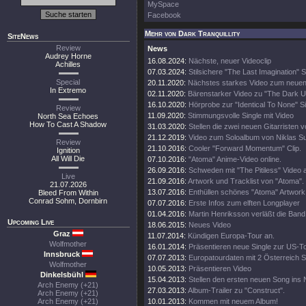
MySpace
Facebook
Mehr von Dark Tranquillity
SiteNews
Review
News
Audrey Horne
16.08.2024:
Nächste, neuer Videoclip
Achilles
07.03.2024:
Stilsichere "The Last Imagination" 
Special
20.11.2020:
Nächstes starkes Video zum neue
In Extremo
02.11.2020:
Bärenstarker Video zu "The Dark 
16.10.2020:
Hörprobe zur "Identical To None" S
Review
11.09.2020:
Stimmungsvolle Single mit Video
North Sea Echoes
How To Cast A Shadow
31.03.2020:
Stellen die zwei neuen Gitarristen v
21.12.2019:
Video zum Soloalbum von Niklas S
Review
21.10.2016:
Cooler "Forward Momentum" Clip.
Ignition
All Will Die
07.10.2016:
"Atoma" Anime-Video online.
26.09.2016:
Schweden mit "The Pitiless" Video a
Live
21.09.2016:
Artwork und Tracklist von "Atoma".
21.07.2026
13.07.2016:
Enthüllen schönes "Atoma" Artwork
Bleed From Within
Conrad Sohm, Dornbirn
07.07.2016:
Erste Infos zum elften Longplayer
01.04.2016:
Martin Henriksson verläßt die Band
Upcoming Live
18.06.2015:
Neues Video
Graz
11.07.2014:
Kündigen Europa-Tour an.
Wolfmother
16.01.2014:
Präsentieren neue Single zur US-To
Innsbruck
07.07.2013:
Europatourdaten mit 2 Österreich 
Wolfmother
10.05.2013:
Präsentieren Video
Dinkelsbühl
15.04.2013:
Stellen den ersten neuen Song ins 
Arch Enemy (+21)
27.03.2013:
Album-Trailer zu "Construct".
Arch Enemy (+21)
Arch Enemy (+21)
10.01.2013:
Kommen mit neuem Album!