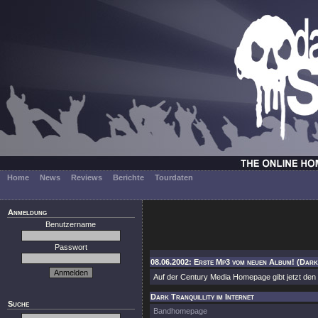
Home
News
Reviews
Berichte
Tourdaten
Anmeldung
Benutzername
Passwort
08.06.2002: Erste Mp3 vom neuen Album! (Dark 
Auf der Century Media Homepage gibt jetzt 
Dark Tranquillity im Internet
Suche
Bandhomepage