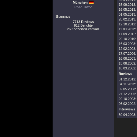
München
15.09.2013:
Rose Tattoo
16.05.2013:
01.05.2013:
Statistics
28.02.2013:
7713 Reviews
12.10.2012:
912 Berichte
26 Konzerte/Festivals
11.09.2012:
17.09.2011:
29.10.2010:
16.03.2008:
12.02.2008:
17.07.2006:
16.08.2003:
15.08.2002:
18.03.2002:
Reviews
31.12.2012:
04.11.2012:
02.05.2008:
27.12.2005:
29.10.2003:
06.02.2002:
Interviews
30.04.2003: