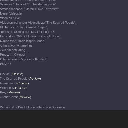
Video zu "The Red Of The Morning Sun"
Atmosphärischer Clip zu +Love Terrorists".
Neuer Videoclip
Video zu "384"
Vielversprechender Videoclip zu "The Scarred People".
Alle Infos zu "The Scarred People".
Neuestes Signing bei Napalm Records!
Europatour 2010 inklusive Innsbruck Show!
Neues Werk nach langer Pause!
Ankunft von Amanethes
Zwischenmeldung ...
Prey... Im Oktober!
Gitarrist nimmt Vaterschaftsurlaub
Platz 47
Clouds
(
Classic
)
The Scarred People
(
Review
)
Amanethes
(
Review
)
Wildhoney
(
Classic
)
Prey
(
Review
)
Judas Christ
(
Review
)
Wir sind das Produkt von schlechten Spermien