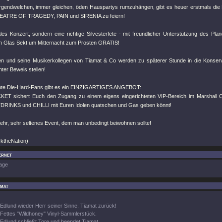
 irgendwelchen, immer gleichen, öden Hauspartys rumzuhängen, gibt es heuer erstmals die Mö
EATRE OF TRAGEDY, PAIN und SIRENIA zu feiern!
es Konzert, sondern eine richtige Silvesterfete - mit freundlicher Unterstützung des Pl
n Glas Sekt um Mitternacht zum Prosten GRATIS!
en und seine Musikerkollegen von Tiamat & Co werden zu späterer Stunde in die Konserv
nter Beweis stellen!
chte Die-Hard-Fans gibt es ein EINZIGARTIGES ANGEBOT:
KET sichert Euch den Zugang zu einem eigens eingerichteten VIP-Bereich im Marshall 
RINKS und CHILLI mit Euren Idolen quatschen und Gas geben könnt!
sehr, sehr seltenes Event, dem man unbedingt beiwohnen sollte!
cktheNation)
ernet
age
amat
Edlund wieder Herr seiner Sinne. Tiamat zurück!
Fettes "Wildhoney" Vinyl-Sammlerstück.
Edlund schließt Tore und beendet Tiamat.