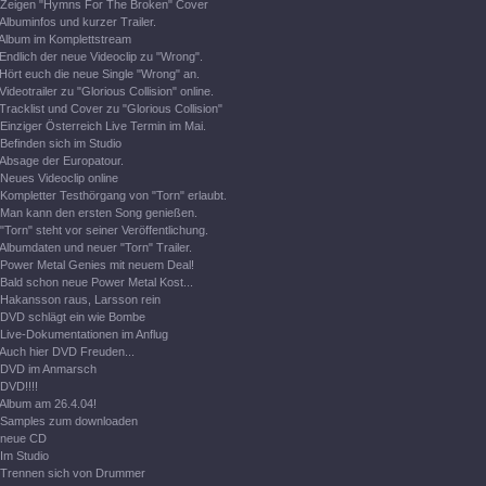
Zeigen "Hymns For The Broken" Cover
Albuminfos und kurzer Trailer.
Album im Komplettstream
Endlich der neue Videoclip zu "Wrong".
Hört euch die neue Single "Wrong" an.
Videotrailer zu "Glorious Collision" online.
Tracklist und Cover zu "Glorious Collision"
Einziger Österreich Live Termin im Mai.
Befinden sich im Studio
Absage der Europatour.
Neues Videoclip online
Kompletter Testhörgang von "Torn" erlaubt.
Man kann den ersten Song genießen.
"Torn" steht vor seiner Veröffentlichung.
Albumdaten und neuer "Torn" Trailer.
Power Metal Genies mit neuem Deal!
Bald schon neue Power Metal Kost...
Hakansson raus, Larsson rein
DVD schlägt ein wie Bombe
Live-Dokumentationen im Anflug
Auch hier DVD Freuden...
DVD im Anmarsch
DVD!!!!
Album am 26.4.04!
Samples zum downloaden
neue CD
Im Studio
Trennen sich von Drummer