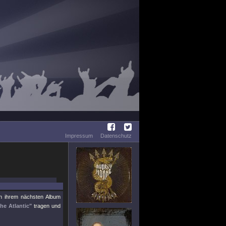
Impressum
Datenschutz
 ihrem nächsten Album
he Atlantic"
tragen und