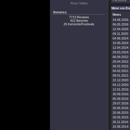
Facebook
Rose Tattoo
Mehr von Ev
Statistics
News
7713 Reviews
24.06.2026:
912 Berichte
26 Konzerte/Festivals
06.05.2026:
12.04.2026:
09.11.2025:
04.06.2024:
10.05.2024:
12.04.2024:
29.03.2024:
06.09.2022:
29.04.2022:
26.02.2022:
04.02.2021:
08.01.2021:
22.12.2020:
04.12.2020:
12.01.2019:
30.09.2016:
05.09.2016:
29.07.2016:
26.06.2016:
20.06.2015:
26.05.2015:
26.11.2014:
15.08.2014: