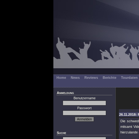
Home
News
Reviews
Berichte
Tourdaten
Anmeldung
Benutzername
Passwort
26.11.2018: 
Die schwed
mitsamt Vid
hierzulande
Suche