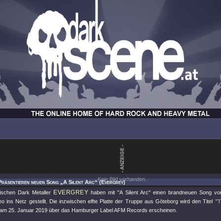
Kein Bild vorhanden.
Präsentieren neuen Song „A Silent Arc“ (Evergrey)
EVERGREY
ischen Dark Metaller
haben mit
"A Silent Arc"
einen brandneuen Song von
eo ins Netz gestellt. Die inzwischen elfte Platte der Truppe aus Göteborg wird den Titel
"T
 am 25. Januar 2019 über das Hamburger Label AFM Records erscheinen.