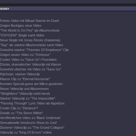
ergrey
Feines Video mit Mikael Stanne im Duett
Zeigen flockiges neue Video
"The World Is On Fire" als Albumvorbote
"OXYGEN!" Single samt Video
Neue Single mit Jonas Reske (Katatonia)
"Say" als starker Albumvorbote samt Video
Gewohnt starker "Theories Of Emptiness" Clip
Zeigen neues Video zu "Ominous"
Cooles Video zu "Save Us"+Tourdates
Düster, dramatischer Videoclip mit Klasse
Gewohnt silsicher mit Video zu "Save Us"
Nächster, starker Videoclip
Klasse Clip zu "Eternal Nocturnal "
Konnten Special-guest am Mikro gewinnen
Neuer Videoclip und Albumnnews
"Weightless" Videoclip steht bereit
Starker Videoclip zu "The Impossible".
"Passing Through" Lyric Video als Appetizer.
Cooler Clip zu "Distance"!
Details zu "The Storm Within"
Veröffentlichen Video zu 'Black Undertow'
Sensationelle Innsbruck-Show im Juni!
Düsterer Videoclip zu "The Grand Collapse"
Videoclip zu "King Of Errors" online