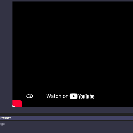
Internet
age