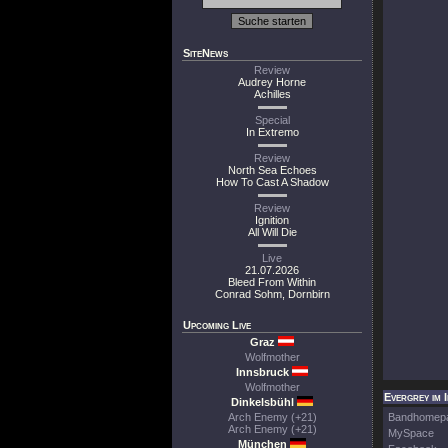
SiteNews
Review
Audrey Horne
Achilles
Special
In Extremo
Review
North Sea Echoes
How To Cast A Shadow
Review
Ignition
All Will Die
Live
21.07.2026
Bleed From Within
Conrad Sohm, Dornbirn
Upcoming Live
Graz
Wolfmother
Innsbruck
Wolfmother
Evergrey im 
Dinkelsbühl
Arch Enemy (+21)
Bandhomep
Arch Enemy (+21)
MySpace
München