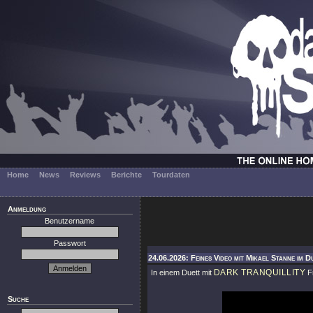
Home
News
Reviews
Berichte
Tourdaten
Anmeldung
Benutzername
Passwort
24.06.2026: Feines Video mit Mikael Stanne im D
DARK TRANQUILLITY
In einem Duett mit
F
Suche