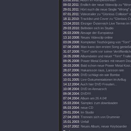
23.02.2011:
Album im Komplettstream
09.02.2011:
Endlich der neue Videoclip zu "Wro
29.01.2011:
Hört euch die neue Single "Wrong" 
07.01.2011:
Videotrailer zu "Glorious Collision" o
18.11.2010:
Tracklist und Cover zu "Glorious Col
13.04.2010:
Einziger Österreich Live Termin im 
29.03.2010:
Befinden sich im Studio
26.03.2009:
Absage der Europatour.
13.10.2008:
Neues Videoclip online
03.09.2008:
Kompletter Testhörgang von "Torn" 
07.08.2008:
Man kann den ersten Song genieße
31.07.2008:
"Torn" steht vor seiner Veröffentlic
16.05.2008:
Albumdaten und neuer "Torn" Traile
09.05.2008:
Power Metal Genies mit neuem Dea
28.03.2008:
Bald schon neue Power Metal Kost.
28.07.2006:
Hakansson raus, Larsson rein
25.06.2005:
DVD schlägt ein wie Bombe
10.01.2005:
Live-Dokumentationen im Anflug
14.12.2004:
Auch hier DVD Freuden...
10.08.2004:
DVD im Anmarsch
09.08.2004:
DVD!!!!
07.04.2004:
Album am 26.4.04!
15.03.2004:
Samples zum downloaden
05.03.2004:
neue CD
29.01.2004:
Im Studio
27.04.2003:
Trennen sich von Drummer
15.01.2003:
Unfall
14.07.2002:
Neues Album, neuer Keyboarder