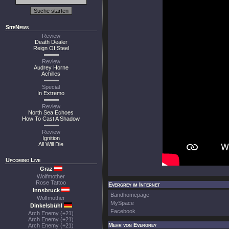
SiteNews
Review
Death Dealer
Reign Of Steel
Review
Audrey Horne
Achilles
Special
In Extremo
Review
North Sea Echoes
How To Cast A Shadow
Review
Ignition
All Will Die
Upcoming Live
Graz
Wolfmother
Rose Tattoo
Evergrey im Internet
Innsbruck
Bandhomepage
Wolfmother
MySpace
Dinkelsbühl
Facebook
Arch Enemy (+21)
Arch Enemy (+21)
Mehr von Evergrey
Arch Enemy (+21)