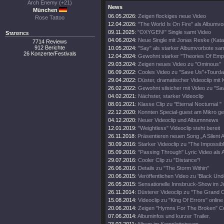
Arch Enemy (+21)
News
München
06.05.2026:
Zeigen flockiges neue Video
Rose Tattoo
12.04.2026:
"The World Is On Fire" als Albumvo
09.11.2025:
"OXYGEN!" Single samt Video
Statistics
04.06.2024:
Neue Single mit Jonas Reske (Kata
7714 Reviews
912 Berichte
10.05.2024:
"Say" als starker Albumvorbote sa
26 Konzerte/Festivals
12.04.2024:
Gewohnt starker "Theories Of Empt
29.03.2024:
Zeigen neues Video zu "Ominous"
06.09.2022:
Cooles Video zu "Save Us"+Tourda
29.04.2022:
Düster, dramatischer Videoclip mit 
26.02.2022:
Gewohnt silsicher mit Video zu "Sa
04.02.2021:
Nächster, starker Videoclip
08.01.2021:
Klasse Clip zu "Eternal Nocturnal "
22.12.2020:
Konnten Special-guest am Mikro g
04.12.2020:
Neuer Videoclip und Albumnnews
12.01.2019:
"Weightless" Videoclip steht bereit
26.11.2018:
Präsentieren neuen Song „A Silent 
30.09.2016:
Starker Videoclip zu "The Impossibl
05.09.2016:
"Passing Through" Lyric Video als A
29.07.2016:
Cooler Clip zu "Distance"!
26.06.2016:
Details zu "The Storm Within"
20.06.2015:
Veröffentlichen Video zu 'Black Und
26.05.2015:
Sensationelle Innsbruck-Show im Ju
26.11.2014:
Düsterer Videoclip zu "The Grand C
15.08.2014:
Videoclip zu "King Of Errors" online
20.06.2014:
Zeigen "Hymns For The Broken" C
07.06.2014:
Albuminfos und kurzer Trailer.