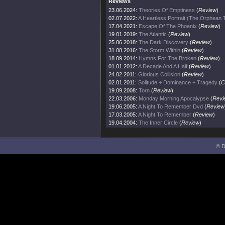
Reviews
23.06.2024:
Theories Of Emptiness
(
Review
)
02.07.2022:
A Heartless Portrait (The Orphean
17.04.2021:
Escape Of The Phoenix
(
Review
)
19.01.2019:
The Atlantic
(
Review
)
25.06.2018:
The Dark Discovery
(
Review
)
31.08.2016:
The Storm Within
(
Review
)
18.09.2014:
Hymns For The Broken
(
Review
)
01.01.2012:
A Decade And A Half
(
Review
)
24.02.2011:
Glorious Collision
(
Review
)
02.01.2011:
Solitude + Dominance + Tragedy
(
C
19.09.2008:
Torn
(
Review
)
22.03.2006:
Monday Morning Apocalypse
(
Revi
19.06.2005:
A Night To Remember Dvd
(
Review
17.03.2005:
A Night To Remember
(
Review
)
19.04.2004:
The Inner Circle
(
Review
)
© D