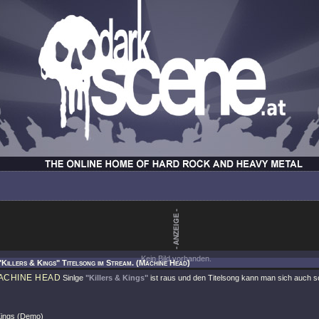
Kein Bild vorhanden.
"Killers & Kings" Titelsong im Stream. (Machine Head)
ACHINE HEAD
Sinlge
"Killers & Kings"
ist raus und den Titelsong kann man sich auch 
 Kings (Demo)