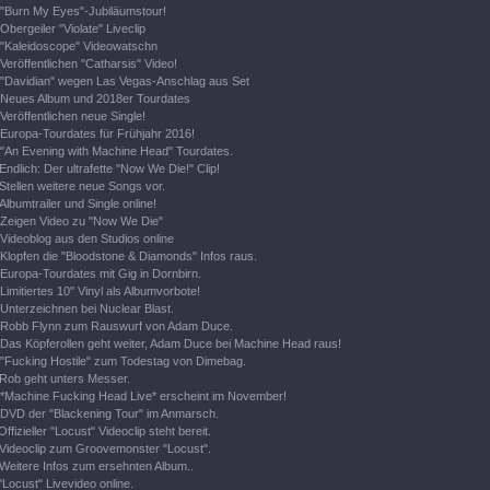
"Burn My Eyes"-Jubiläumstour!
Obergeiler "Violate" Liveclip
"Kaleidoscope" Videowatschn
Veröffentlichen "Catharsis" Video!
"Davidian" wegen Las Vegas-Anschlag aus Set
Neues Album und 2018er Tourdates
Veröffentlichen neue Single!
Europa-Tourdates für Frühjahr 2016!
"An Evening with Machine Head" Tourdates.
Endlich: Der ultrafette "Now We Die!" Clip!
Stellen weitere neue Songs vor.
Albumtrailer und Single online!
Zeigen Video zu "Now We Die"
Videoblog aus den Studios online
Klopfen die "Bloodstone & Diamonds" Infos raus.
Europa-Tourdates mit Gig in Dornbirn.
Limitiertes 10" Vinyl als Albumvorbote!
Unterzeichnen bei Nuclear Blast.
Robb Flynn zum Rauswurf von Adam Duce.
Das Köpferollen geht weiter, Adam Duce bei Machine Head raus!
"Fucking Hostile" zum Todestag von Dimebag.
Rob geht unters Messer.
*Machine Fucking Head Live* erscheint im November!
DVD der "Blackening Tour" im Anmarsch.
Offizieller "Locust" Videoclip steht bereit.
Videoclip zum Groovemonster "Locust".
Weitere Infos zum ersehnten Album..
"Locust" Livevideo online.