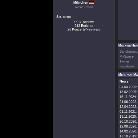
München
Rose Tattoo
Statistics
7713 Reviews
912 Berichte
26 Konzerte/Festivals
Machine Head
Bandhomep
MySpace
Twitter
Facebook
Mehr von Ma
News
04.04.2025:
18.02.2025:
15.11.2024:
21.06.2022:
12.04.2022:
01.11.2021:
13.11.2020:
20.10.2020:
12.08.2020:
14.02.2020:
17.10.2019: