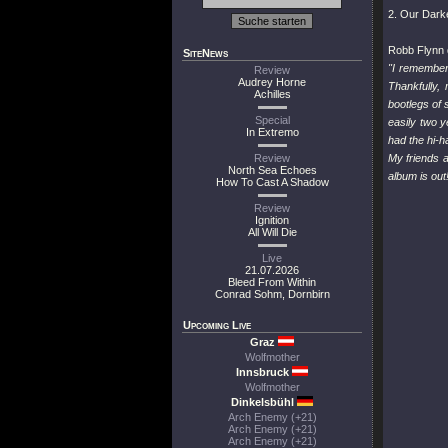
2. Our Darke
Robb Flynn 
SiteNews
"I remember
Review
Audrey Horne
Thankfully
Achilles
bootlegs of
Special
easily two y
In Extremo
had the hi-h
Review
My friends a
North Sea Echoes
album is out
How To Cast A Shadow
Review
Ignition
All Will Die
Live
21.07.2026
Bleed From Within
Conrad Sohm, Dornbirn
Upcoming Live
Graz
Wolfmother
Innsbruck
Wolfmother
Dinkelsbühl
Arch Enemy (+21)
Arch Enemy (+21)
Arch Enemy (+21)