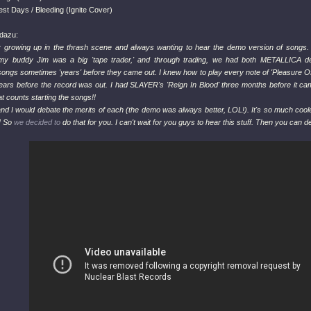
st Days / Bleeding (Ignite Cover)
dazu:
 growing up in the thrash scene and always wanting to hear the demo version of songs.
, my buddy Jim was a big 'tape trader,' and through trading, we had both METALLIC
 songs sometimes 'years' before they came out. I knew how to play every note of 'Pleasure
ears before the record was out. I had SLAYER's 'Reign In Blood' three months before it came
at counts starting the songs!!
nd I would debate the merits of each (the demo was always better, LOL!). It's so much coo
! So
we decided to
do that for you. I can't wait for you guys to hear this stuff. Then you can de