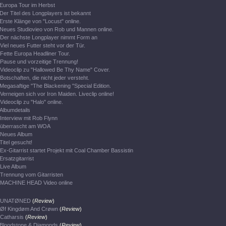
Europa Tour im Herbst
Der Titel des Longplayers ist bekannt
Erste Klänge von "Locust" online.
Neues Studiovieo von Rob und Mannen online.
Der nächste Longplayer nimmt Form an
Viel neues Futter steht vor der Tür.
Fette Europa Headliner Tour.
Pause und vorzeitige Trennung!
Videoclip zu "Hallowed Be Thy Name" Cover.
Botschaften, die nicht jeder versteht.
Megasaftige "The Blackening "Special Edition.
Verneigen sich vor Iron Maiden. Liveclip online!
Videoclip zu "Halo" online.
Albumdetails
Interview mit Rob Flynn
überrascht am WOA
Neues Album
Titel gesucht!
Ex-Gitarrist startet Projekt mit Coal Chamber Bassistin
Ersatzgitarrist
Live Album
Trennung vom Gitarristen
MACHINE HEAD Video online
UNATØNED
(
Review
)
Øf Kingdøm And Crøwn
(
Review
)
Catharsis
(
Review
)
Bloodstone & Diamonds
(
Review
)