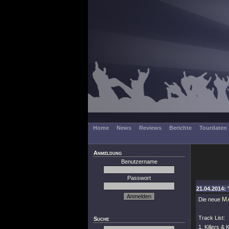
Home
News
Reviews
Berichte
Tourdaten
Anmeldung
Benutzername
Passwort
21.04.2014: 
M
Die neue
Track List:
Suche
1. Killers &