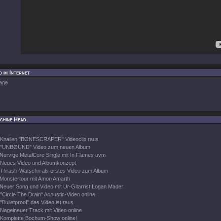
 im Internet
age
chine Head
Knallen "BØNESCRAPER" Videoclip raus
"UNBØUND" Video zum neuen Album
Nervige MetalCore Single mit In Flames uvm
Neues Video und Albumkonzept
Thrash-Watschn als erstes Video zum Album
Monstertour mit Amon Amarth
Neuer Song und Video mit Ur-Gitarrist Logan Mader
"Circle The Drain" Acoustic-Video online
"Bulletproof" das Video ist raus
Nagelneuer Track mit Video online
Komplette Bochum-Show online!