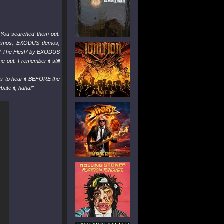
 You searched them out.
A demos, EXODUS demos,
 Of The Flesh' by EXODUS
 out. I remember it still
ler to hear it BEFORE the
bate it, haha!"