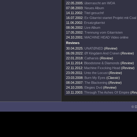
22.05.2005:
überrascht am WOA
07.08.2003:
Neues Album
14.11.2002:
Titel gesucht!
16.07.2002:
Ex-Gitarrist startet Projekt mit Co
11.06.2002:
Ersatzgitarrist
08.06.2002:
Live Album
17.05.2002:
Trennung vom Gitarristen
24.10.2001:
MACHINE HEAD Video online
Reviews
30.04.2025:
UNATØNED
(
Review
)
06.09.2022:
Øf Kingdøm And Crøwn
(
Review
)
22.01.2018:
Catharsis
(
Review
)
14.11.2014:
Bloodstone & Diamonds
(
Review
)
22.11.2012:
Machine Fxxcking Head
(
Review
)
23.09.2011:
Unto the Locust
(
Review
)
23.03.2008:
Burn My Eyes
(
Classic
)
08.04.2007:
The Blackening
(
Review
)
24.10.2005:
Elegies Dvd
(
Review
)
10.11.2003:
Through The Ashes Of Empire
(
Rev
© D