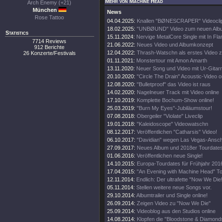
Mehr von Machine Head
Arch Enemy (+21)
München
News
Rose Tattoo
04.04.2025:
Knallen "BØNESCRAPER" Videocli
18.02.2025:
"UNBØUND" Video zum neuen Alb
Statistics
15.11.2024:
Nervige MetalCore Single mit In F
7714 Reviews
21.06.2022:
Neues Video und Albumkonzept
912 Berichte
12.04.2022:
Thrash-Watschn als erstes Video 
26 Konzerte/Festivals
01.11.2021:
Monstertour mit Amon Amarth
13.11.2020:
Neuer Song und Video mit Ur-Gitar
20.10.2020:
"Circle The Drain" Acoustic-Video o
12.08.2020:
"Bulletproof" das Video ist raus
14.02.2020:
Nagelneuer Track mit Video online
17.10.2019:
Komplette Bochum-Show online!
25.03.2019:
"Burn My Eyes"-Jubiläumstour!
07.08.2018:
Obergeiler "Violate" Liveclip
19.01.2018:
"Kaleidoscope" Videowatschn
08.12.2017:
Veröffentlichen "Catharsis" Video!
06.10.2017:
"Davidian" wegen Las Vegas-Ansch
27.09.2017:
Neues Album und 2018er Tourdate
01.06.2016:
Veröffentlichen neue Single!
14.10.2015:
Europa-Tourdates für Frühjahr 201
17.04.2015:
"An Evening with Machine Head" To
12.11.2014:
Endlich: Der ultrafette "Now We Die!
05.11.2014:
Stellen weitere neue Songs vor.
29.10.2014:
Albumtrailer und Single online!
26.09.2014:
Zeigen Video zu "Now We Die"
25.09.2014:
Videoblog aus den Studios online
14.08.2014:
Klopfen die "Bloodstone & Diamonds