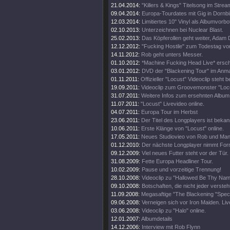
21.04.2014:
"Killers & Kings" Titelsong im Strea
09.04.2014:
Europa-Tourdates mit Gig in Dornbi
12.03.2014:
Limitiertes 10" Vinyl als Albumvorbo
02.10.2013:
Unterzeichnen bei Nuclear Blast.
25.02.2013:
Das Köpferollen geht weiter, Adam
12.12.2012:
"Fucking Hostile" zum Todestag v
14.11.2012:
Rob geht unters Messer.
01.10.2012:
*Machine Fucking Head Live* ersc
03.01.2012:
DVD der "Blackening Tour" im Anm
01.11.2011:
Offizieller "Locust" Videoclip steht be
19.09.2011:
Videoclip zum Groovemonster "Loc
31.07.2011:
Weitere Infos zum ersehnten Album.
11.07.2011:
"Locust" Livevideo online.
04.07.2011:
Europa Tour im Herbst
23.06.2011:
Der Titel des Longplayers ist bekan
10.06.2011:
Erste Klänge von "Locust" online.
17.05.2011:
Neues Studiovieo von Rob und Man
01.12.2010:
Der nächste Longplayer nimmt For
09.12.2009:
Viel neues Futter steht vor der Tür.
31.08.2009:
Fette Europa Headliner Tour.
10.02.2009:
Pause und vorzeitige Trennung!
28.10.2008:
Videoclip zu "Hallowed Be Thy Nam
09.10.2008:
Botschaften, die nicht jeder versteh
11.09.2008:
Megasaftige "The Blackening "Specia
09.06.2008:
Verneigen sich vor Iron Maiden. Live
03.06.2008:
Videoclip zu "Halo" online.
12.01.2007:
Albumdetails
14.12.2006:
Interview mit Rob Flynn