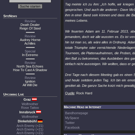
Tag meinte ich zu ihm: „Ich hoffe, wir kriegen
gesprochen. Und auch die anderen - Dave McCla
ihm in einer Band sein können und dass die B
SiteNews
meines Lebens.
Review
Death Dealer
Reign Of Steel
Wir feuerten Adam am 11. Februar 2013, abe
Review
jemandem, doch wir alle wussten es. Es ist ve
Audrey Horne
hin tut man so, als wäre alles in Ordnung. Ada
Achilles
totale Triumphe oder vernichtende Niederlagen
Special
Tourneen, die Plattenaufnahmen, die Proben, d
In Extremo
den Ball zu bekommen, das Ausbleiben des ga
Review
einfach nicht aussteigen. Wir wollten, dass er ge
North Sea Echoes
How To Cast A Shadow
Drei Tage nach diesem Meeting gab es einen St
Review
und heule seitdem jeden Tag. Ich bin ein emot
Ignition
All Will Die
gesittet ab. Die ganze Sache kotzt mich gewaltig
Quelle
: Rock Hard
Upcoming Live
Graz
Wolfmother
Machine Head im Internet
Rose Tattoo
Innsbruck
Bandhomepage
Wolfmother
MySpace
Dinkelsbühl
Twitter
Arch Enemy (+21)
Facebook
Arch Enemy (+21)
Arch Enemy (+21)