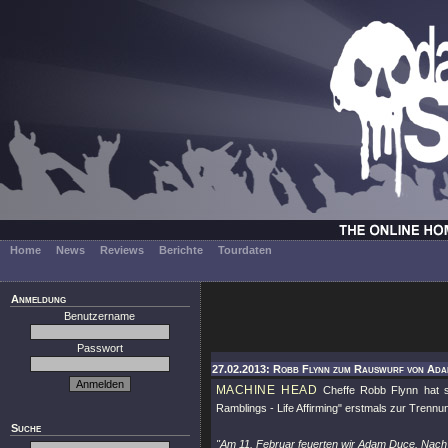
Home
News
Reviews
Berichte
Tourdaten
Anmeldung
Benutzername
Passwort
27.02.2013: Robb Flynn zum Rauswurf von Ada
MACHINE HEAD
Cheffe Robb Flynn hat s
Ramblings - Life Affirming"
erstmals zur Trennu
Suche
"Am 11. Februar feuerten wir Adam Duce. Nach 