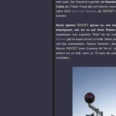
sehr stark. Der Sound ist superfett, die
Namele
Copia
aka Tobias Forge gibt sich ebenso souver
GHOST
Jahre 2013
(zum Live Review)
, als
d
konnten.
GHOST
Heute agieren
genau so, wie man
einprägsam, wie sie es auf ihren Platten 
angefangen vom superben
"Rats"
bis hin zu
Review)
gibt es kaum Grund zu Kritik. Meine pe
und das unantastbare
"Square Hammer"
, ab
GHOST
Warum
ihren Grammy-Hit
"He Is"
ni
einfach nur zu hell)
, nach ca. 70 mehr als unt
schmälern.