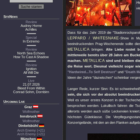
He
vi
SiteNews
Review
Audrey Horne
Achilles
Dass für das Jahr 2019 die "Stadionrockparol
Special
LEPPARD / WHITESNAKE
-Show in M
In Extremo
beeindruckenden Prag-Wochenende sollte dies
METALLICA
Review
bringen.
Alte Liebe rostet 
North Sea Echoes
mittlerweile bereits über 28 Jahre am Buck
How To Cast A Shadow
METALLICA
machen.
sind und bleiben di
Review
die Reise wert. Diesmal vielleicht sogar w
Ignition
"Hardwired...To Self Destruct"
und
"Death M
All Will Die
Ideen der Jahre
"dazwischen"
scheinbar verges
Live
21.07.2026
Bleed From Within
Langer Rede, kurzer Sinn: Es ist schweinehe
Conrad Sohm, Dornbirn
sein, die sich vor der absolut beeindruck
Weil es unser erstes Konzert in der Tscheche
Upcoming Live
besprochen werden. Lukullisch fahren die Tsc
Graz
allerorts werden auch süße Leckereien kreiert
Wolfmother
Innsbruck
höchsten Güteklasse. Die Verpflegungsst
Wolfmother
Konzertgelände, mit den an den Flanken aufgeba
Dinkelsbühl
Arch Enemy (+21)
Arch Enemy (+21)
München