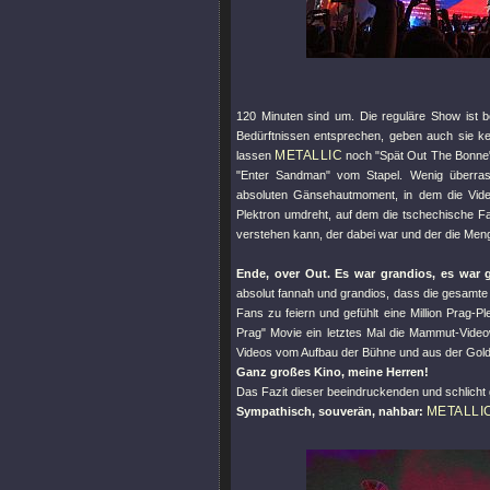
120 Minuten sind um. Die reguläre Show ist b
Bedürftnissen entsprechen, geben auch sie k
METALLIC
lassen
noch
"Spät Out The Bonne
"Enter Sandman"
vom Stapel. Wenig überras
absoluten Gänsehautmoment, in dem die Video
Plektron umdreht, auf dem die tschechische 
verstehen kann, der dabei war und der die Meng
Ende, over Out. Es war grandios, es war 
absolut fannah und grandios, dass die gesamte 
Fans zu feiern und gefühlt eine Million Prag-
Prag"
Movie ein letztes Mal die Mammut-Video
Videos vom Aufbau der Bühne und aus der Golde
Ganz großes Kino, meine Herren!
Das Fazit dieser beeindruckenden und schlicht gr
METALLI
Sympathisch, souverän, nahbar: