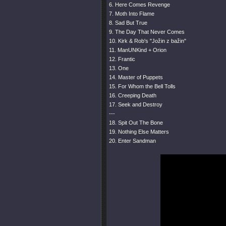
6. Here Comes Revenge
7. Moth Into Flame
8. Sad But True
9. The Day That Never Comes
10. Kirk & Rob's
"Jožin z bažin"
11. ManUNKind + Orion
12. Frantic
13. One
14. Master of Puppets
15. For Whom the Bell Tolls
16. Creeping Death
17. Seek and Destroy
---
18. Spit Out The Bone
19. Nothing Else Matters
20. Enter Sandman