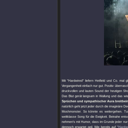
Mit
"Hardwired"
liefern Hetfield und Co. mal g
Vergangenheit einfach nur gut. Positiv überras
druckvollen und lauten Sound der heutigen Show
Das Blut gerät langsam in Wallung und das w
Sprüchen und sympathischer Aura breitbein
natürlich geht jetzt jeder durch die imaginäre
Moshmonster. So könnte es weitergehen. Tut e
weltklasse Song für die Ewigkeit. Beinahe en
nehmen's mit Humor, dass im Grunde jeder nur a
dennoch erwartet geil. Wie bereits auf
"Hardw