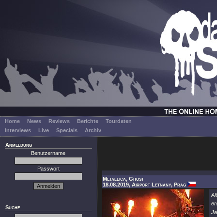
Home
News
Reviews
Berichte
Tourdaten
Interviews
Live
Specials
Archiv
Anmeldung
Benutzername
Passwort
Metallica, Ghost
18.08.2019, Airport Letnany, Prag
Al
er
Suche
Ja