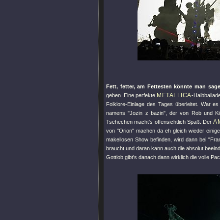
Fett, fetter, am Fettesten könnte man sag
METALLICA
geben. Eine perfekte
-Halbballade
Folklore-Einlage des Tages überleitet. War 
namens
"Jozin z bazin"
, der von Rob und Ki
A
Tschechen macht's offensichtlich Spaß. Der
von
"Orion"
machen da eh gleich wieder einige
makellosen Show befinden, wird dann bei
"Fran
braucht und daran kann auch die absolut beei
Gottlob gibt's danach dann wirklich die volle Pa