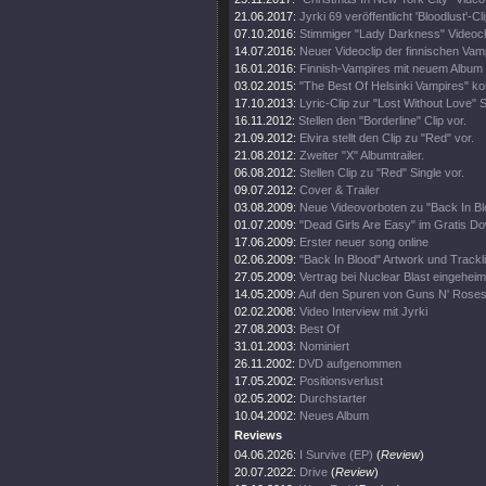
21.06.2017:
Jyrki 69 veröffentlicht 'Bloodlust'-Cl
07.10.2016:
Stimmiger "Lady Darkness" Videocl
14.07.2016:
Neuer Videoclip der finnischen Vam
16.01.2016:
Finnish-Vampires mit neuem Album 
03.02.2015:
"The Best Of Helsinki Vampires" ko
17.10.2013:
Lyric-Clip zur "Lost Without Love" S
16.11.2012:
Stellen den "Borderline" Clip vor.
21.09.2012:
Elvira stellt den Clip zu "Red" vor.
21.08.2012:
Zweiter "X" Albumtrailer.
06.08.2012:
Stellen Clip zu "Red" Single vor.
09.07.2012:
Cover & Trailer
03.08.2009:
Neue Videovorboten zu "Back In Bl
01.07.2009:
"Dead Girls Are Easy" im Gratis D
17.06.2009:
Erster neuer song online
02.06.2009:
"Back In Blood" Artwork und Trackli
27.05.2009:
Vertrag bei Nuclear Blast eingeheim
14.05.2009:
Auf den Spuren von Guns N' Rose
02.02.2008:
Video Interview mit Jyrki
27.08.2003:
Best Of
31.01.2003:
Nominiert
26.11.2002:
DVD aufgenommen
17.05.2002:
Positionsverlust
02.05.2002:
Durchstarter
10.04.2002:
Neues Album
Reviews
04.06.2026:
I Survive (EP)
(
Review
)
20.07.2022:
Drive
(
Review
)