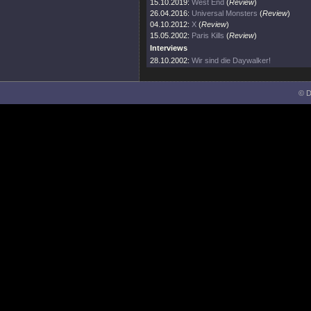
15.10.2019:
West End
(
Review
)
26.04.2016:
Universal Monsters
(
Review
)
04.10.2012:
X
(
Review
)
15.05.2002:
Paris Kills
(
Review
)
Interviews
28.10.2002:
Wir sind die Daywalker!
© D