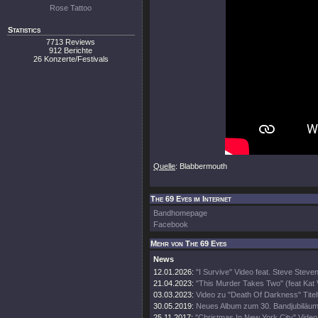
Rose Tattoo
Statistics
7713 Reviews
912 Berichte
26 Konzerte/Festivals
Quelle
: Blabbermouth
The 69 Eyes im Internet
Bandhomepage
Facebook
Mehr von The 69 Eyes
News
12.01.2026:
"I Survive" Video feat. Steve Steve
21.04.2023:
"This Murder Takes Two" (feat Kat
03.03.2023:
Video zu "Death Of Darkness" Titel
30.05.2019:
Neues Album zum 30. Bandjubiläu
25.11.2017:
"Christmas In New York City" Video