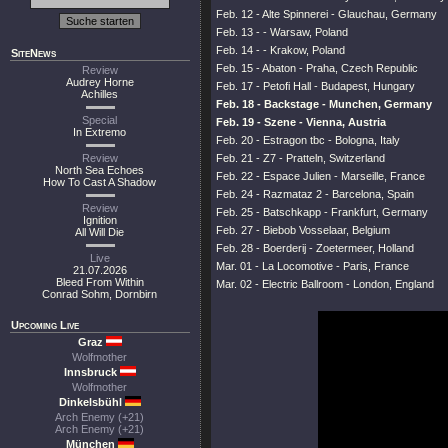
Feb. 12 - Alte Spinnerei - Glauchau, Germany
Feb. 13 - - Warsaw, Poland
Feb. 14 - - Krakow, Poland
SiteNews
Feb. 15 - Abaton - Praha, Czech Republic
Review
Audrey Horne
Feb. 17 - Petofi Hall - Budapest, Hungary
Achilles
Feb. 18 - Backstage - Munchen, Germany
Special
Feb. 19 - Szene - Vienna, Austria
In Extremo
Feb. 20 - Estragon tbc - Bologna, Italy
Review
Feb. 21 - Z7 - Pratteln, Switzerland
North Sea Echoes
Feb. 22 - Espace Julien - Marseille, France
How To Cast A Shadow
Feb. 24 - Razmataz 2 - Barcelona, Spain
Review
Feb. 25 - Batschkapp - Frankfurt, Germany
Ignition
Feb. 27 - Biebob Vosselaar, Belgium
All Will Die
Feb. 28 - Boerderij - Zoetermeer, Holland
Live
Mar. 01 - La Locomotive - Paris, France
21.07.2026
Bleed From Within
Mar. 02 - Electric Ballroom - London, England
Conrad Sohm, Dornbirn
Upcoming Live
Graz
Wolfmother
Innsbruck
Wolfmother
Dinkelsbühl
Arch Enemy (+21)
Arch Enemy (+21)
München