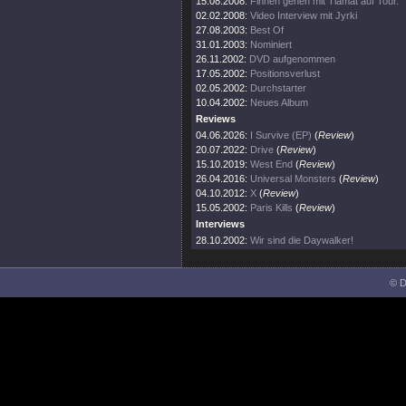
15.08.2008:
Finnen gehen mit Tiamat auf Tour.
02.02.2008:
Video Interview mit Jyrki
27.08.2003:
Best Of
31.01.2003:
Nominiert
26.11.2002:
DVD aufgenommen
17.05.2002:
Positionsverlust
02.05.2002:
Durchstarter
10.04.2002:
Neues Album
Reviews
04.06.2026:
I Survive (EP)
(
Review
)
20.07.2022:
Drive
(
Review
)
15.10.2019:
West End
(
Review
)
26.04.2016:
Universal Monsters
(
Review
)
04.10.2012:
X
(
Review
)
15.05.2002:
Paris Kills
(
Review
)
Interviews
28.10.2002:
Wir sind die Daywalker!
© D