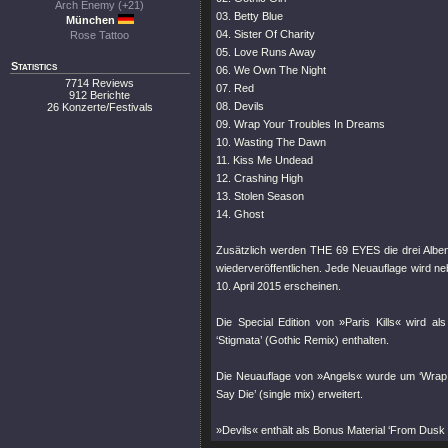
Arch Enemy (+21)
03. Betty Blue
München
04. Sister Of Charity
Rose Tattoo
05. Love Runs Away
Statistics
06. We Own The Night
7714 Reviews
07. Red
912 Berichte
08. Devils
26 Konzerte/Festivals
09. Wrap Your Troubles In Dreams
10. Wasting The Dawn
11. Kiss Me Undead
12. Crashing High
13. Stolen Season
14. Ghost
Zusätzlich werden THE 69 EYES die drei Alben 
wiederveröffentlichen. Jede Neuauflage wird n
10. April 2015 erscheinen.
Die Special Edition von »Paris Kills« wird als
‘Stigmata’ (Gothic Remix) enthalten.
Die Neuauflage von »Angels« wurde um ‘Wrap 
Say Die’ (single mix) erweitert.
»Devils« enthält als Bonus Material ‘From Dusk Til