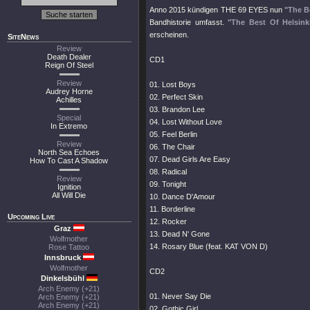
Anno 2015 kündigen THE 69 EYES nun
"The B
Bandhistorie umfasst.
"The Best Of Helsink
erscheinen.
SiteNews
Review
Death Dealer
CD1
Reign Of Steel
Review
01. Lost Boys
Audrey Horne
02. Perfect Skin
Achilles
03. Brandon Lee
Special
04. Lost Without Love
In Extremo
05. Feel Berlin
Review
06. The Chair
North Sea Echoes
07. Dead Girls Are Easy
How To Cast A Shadow
08. Radical
Review
09. Tonight
Ignition
All Will Die
10. Dance D'Amour
11. Borderline
Upcoming Live
12. Rocker
Graz
13. Dead N' Gone
Wolfmother
14. Rosary Blue (feat. KAT VON D)
Rose Tattoo
Innsbruck
Wolfmother
CD2
Dinkelsbühl
Arch Enemy (+21)
01. Never Say Die
Arch Enemy (+21)
Arch Enemy (+21)
02. Gothic Girl