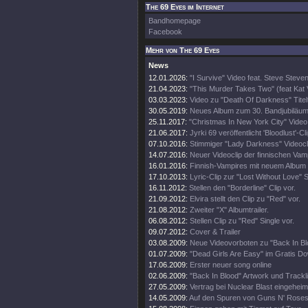
The 69 Eyes im Internet
Bandhomepage
Facebook
Mehr von The 69 Eyes
News
12.01.2026:
"I Survive" Video feat. Steve Steve
21.04.2023:
"This Murder Takes Two" (feat Kat
03.03.2023:
Video zu "Death Of Darkness" Titel
30.05.2019:
Neues Album zum 30. Bandjubiläu
25.11.2017:
"Christmas In New York City" Video
21.06.2017:
Jyrki 69 veröffentlicht 'Bloodlust'-Cl
07.10.2016:
Stimmiger "Lady Darkness" Videocl
14.07.2016:
Neuer Videoclip der finnischen Vam
16.01.2016:
Finnish-Vampires mit neuem Album 
17.10.2013:
Lyric-Clip zur "Lost Without Love" S
16.11.2012:
Stellen den "Borderline" Clip vor.
21.09.2012:
Elvira stellt den Clip zu "Red" vor.
21.08.2012:
Zweiter "X" Albumtrailer.
06.08.2012:
Stellen Clip zu "Red" Single vor.
09.07.2012:
Cover & Trailer
03.08.2009:
Neue Videovorboten zu "Back In Bl
01.07.2009:
"Dead Girls Are Easy" im Gratis D
17.06.2009:
Erster neuer song online
02.06.2009:
"Back In Blood" Artwork und Trackli
27.05.2009:
Vertrag bei Nuclear Blast eingeheim
14.05.2009:
Auf den Spuren von Guns N' Rose