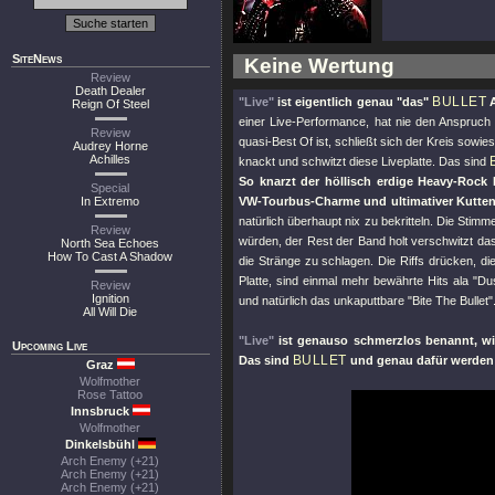
SiteNews
Keine Wertung
Review
Death Dealer
BULLET
"Live"
ist eigentlich genau
"das"
A
Reign Of Steel
einer Live-Performance, hat nie den Anspruch 
Review
quasi-Best Of ist, schließt sich der Kreis sowie
Audrey Horne
Achilles
knackt und schwitzt diese Liveplatte. Das sind
So knarzt der höllisch erdige Heavy-Rock 
Special
In Extremo
VW-Tourbus-Charme und ultimativer Kuttenn
natürlich überhaupt nix zu bekritteln. Die Stimm
Review
würden, der Rest der Band holt verschwitzt das 
North Sea Echoes
How To Cast A Shadow
die Stränge zu schlagen. Die Riffs drücken, di
Platte, sind einmal mehr bewährte Hits ala
"Du
Review
Ignition
und natürlich das unkaputtbare
"Bite The Bullet"
All Will Die
"Live"
ist genauso schmerzlos benannt, wie
Upcoming Live
BULLET
Das sind
und genau dafür werden s
Graz
Wolfmother
Rose Tattoo
Innsbruck
Wolfmother
Dinkelsbühl
Arch Enemy (+21)
Arch Enemy (+21)
Arch Enemy (+21)