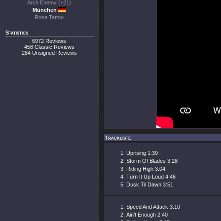
Arch Enemy (+21)
München
Rose Tattoo
Statistics
6972 Reviews
458 Classic Reviews
284 Unsigned Reviews
Trackliste
Uprising 1:39
Storm Of Blades 3:28
Riding High 3:04
Turn It Up Loud 4:46
Dusk Til Dawn 3:51
Speed And Attack 3:10
Ain’t Enough 2:40