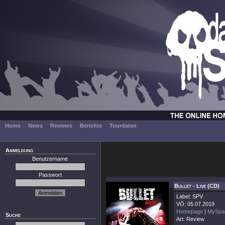
Home
News
Reviews
Berichte
Tourdaten
Anmeldung
Benutzername
Passwort
Bullet - Live (CD)
Label: SPV
VÖ: 05.07.2019
Homepage
|
MySpa
Suche
Art: Review