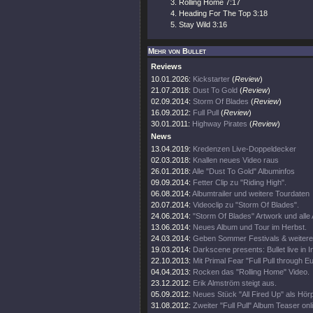
Rolling Home 7:17
Heading For The Top 3:18
Stay Wild 3:16
Mehr von Bullet
Reviews
10.01.2026:
Kickstarter
(
Review
)
21.07.2018:
Dust To Gold
(
Review
)
02.09.2014:
Storm Of Blades
(
Review
)
16.09.2012:
Full Pull
(
Review
)
30.01.2011:
Highway Pirates
(
Review
)
News
13.04.2019:
Kredenzen Live-Doppeldecker
02.03.2018:
Knallen neues Video raus
26.01.2018:
Alle "Dust To Gold" Albuminfos
09.09.2014:
Fetter Clip zu "Riding High".
06.08.2014:
Albumtrailer und weitere Tourdaten
20.07.2014:
Videoclip zu "Storm Of Blades".
24.06.2014:
"Storm Of Blades" Artwork und alle 
13.06.2014:
Neues Album und Tour im Herbst.
24.03.2014:
Geben Sommer Festivals & weiter
19.03.2014:
Darkscene presents: Bullet live in I
22.10.2013:
Mit Primal Fear "Full Pull through E
04.04.2013:
Rocken das "Rolling Home" Video.
23.12.2012:
Erik Almström steigt aus.
05.09.2012:
Neues Stück "All Fired Up" als Hör
31.08.2012:
Zweiter "Full Pull" Album Teaser onl