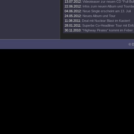
13.07.2012:
Videoteaser zur neuen CD "Full Bull
22.06.2012:
Infos zum neuen Album und Tourda
04.06.2012:
Neue Single erscheint am 13. Juli
24.05.2012:
Neues Album und Tour
11.08.2011:
Deal mit Nuclear Blast im Kasten!
28.01.2011:
Superbe Co-Headliner Tour mit Enfo
30.11.2010:
"Highway Pirates" kommt im Feber 
© D