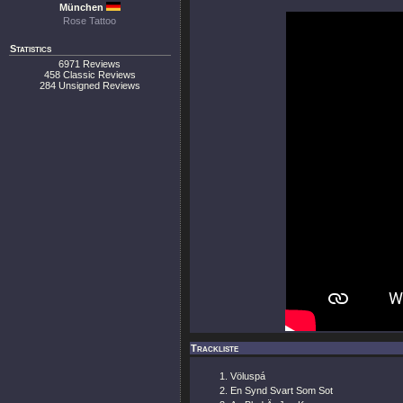
München
Rose Tattoo
Statistics
6971 Reviews
458 Classic Reviews
284 Unsigned Reviews
Trackliste
Völuspá
En Synd Svart Som Sot