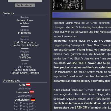
SiteNews
Review
Audrey Horne
Epischer Viking Metal bei 34 Grad, gefühlten
Achilles
Übungen, die der Schreiberling bestehen mus
Special
Aber gut, wer die Schweden und ihre Kunst ke
In Extremo
vertraut zu machen.
Review
Treibender Viking Metal im Geiste Quort
North Sea Echoes
How To Cast A Shadow
Doppelschlag
"Völuspa/ En Synd Svart Som So
atmosphärischer Viking Metal voll majes
Review
bleiben zwar gänzlich aus, die bewährte Qu
Ignition
All Will Die
großartigen
" Av Blod Är Jag Kommen"
mit sei
BATHORY
neuerlich vor
soweit das Auge r
Live
21.07.2026
ihrer pechschwarzen und doch so epischen
Bleed From Within
Ein thrashiges
"The Rite Of Kraka"
macht da eb
Conrad Sohm, Dornbirn
mystische
" Wolfcurse"
, der beschwörende T
Upcoming Live
gesamte Bandbreite episch, doomiger, abe
Graz
Wolfmother
Nach getaner Arbeit darf
"Ulven"
vorerst gern 
Innsbruck
von sengender Hitze. Aber keine Sorge, d
Wolfmother
sechsten regulären Album ohne Frage bereic
Dinkelsbühl
nämlich weiterhin kein Zweifel daran, dass
Arch Enemy (+21)
Arch Enemy (+21)
BATHORY
Speerspitze der
-Vermächtnis-Sz
Arch Enemy (+21)