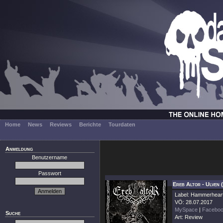
Home
News
Reviews
Berichte
Tourdaten
Anmeldung
Benutzername
Passwort
Ereb Altor - Ulven 
Label: Hammerhear
VÖ: 28.07.2017
MySpace
|
Facebo
Suche
Art: Review