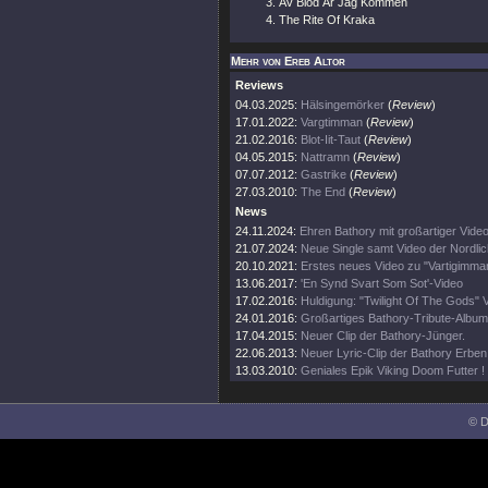
Av Blod Är Jag Kommen
The Rite Of Kraka
Mehr von Ereb Altor
Reviews
04.03.2025:
Hälsingemörker
(
Review
)
17.01.2022:
Vargtimman
(
Review
)
21.02.2016:
Blot-Iit-Taut
(
Review
)
04.05.2015:
Nattramn
(
Review
)
07.07.2012:
Gastrike
(
Review
)
27.03.2010:
The End
(
Review
)
News
24.11.2024:
Ehren Bathory mit großartiger Video
21.07.2024:
Neue Single samt Video der Nordlic
20.10.2021:
Erstes neues Video zu "Vartigimma
13.06.2017:
'En Synd Svart Som Sot'-Video
17.02.2016:
Huldigung: "Twilight Of The Gods" V
24.01.2016:
Großartiges Bathory-Tribute-Album 
17.04.2015:
Neuer Clip der Bathory-Jünger.
22.06.2013:
Neuer Lyric-Clip der Bathory Erben
13.03.2010:
Geniales Epik Viking Doom Futter !
© D