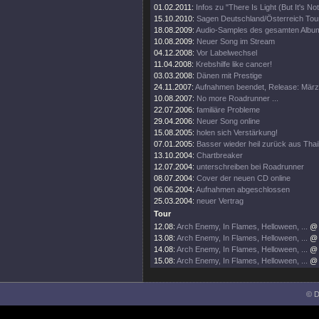
01.02.2011:
Infos zu "There Is Light (But It's No
15.10.2010:
Sagen Deutschland/Österreich Tou
18.08.2009:
Audio-Samples des gesamten Albu
10.08.2009:
Neuer Song im Stream
04.12.2008:
Vor Labelwechsel
11.04.2008:
Krebshilfe like cancer!
03.03.2008:
Dänen mit Prestige
24.11.2007:
Aufnahmen beendet, Release: März
10.08.2007:
No more Roadrunner ...
22.07.2006:
familiäre Probleme
29.04.2006:
Neuer Song online
15.08.2005:
holen sich Verstärkung!
07.01.2005:
Basser wieder heil zurück aus Thai
13.10.2004:
Chartbreaker
12.07.2004:
unterschreiben bei Roadrunner
08.07.2004:
Cover der neuen CD online
06.06.2004:
Aufnahmen abgeschlossen
25.03.2004:
neuer Vertrag
Tour
12.08:
Arch Enemy, In Flames, Helloween, ...
@ 
13.08:
Arch Enemy, In Flames, Helloween, ...
@ 
14.08:
Arch Enemy, In Flames, Helloween, ...
@ 
15.08:
Arch Enemy, In Flames, Helloween, ...
@ 
© D