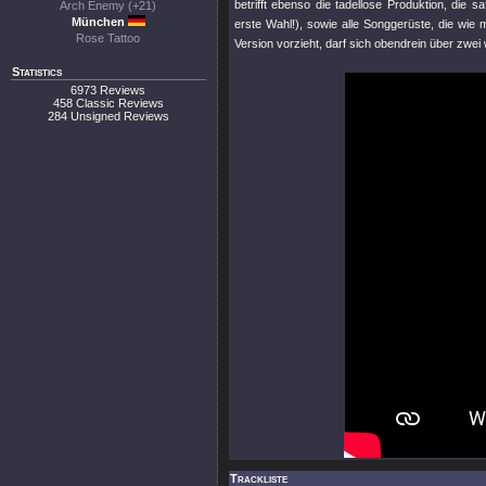
betrifft ebenso die tadellose Produktion, die 
Arch Enemy (+21)
München
erste Wahl!), sowie alle Songgerüste, die wie
Rose Tattoo
Version vorzieht, darf sich obendrein über zwei
Statistics
6973 Reviews
458 Classic Reviews
284 Unsigned Reviews
Trackliste