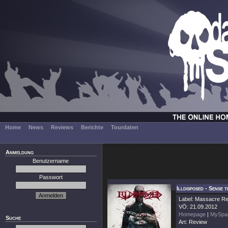
Home
News
Reviews
Berichte
Tourdaten
Anmeldung
Benutzername
Passwort
Illdisposed - Sense
Label: Massacre R
VÖ: 21.09.2012
Homepage
|
MySpa
Suche
Art: Review