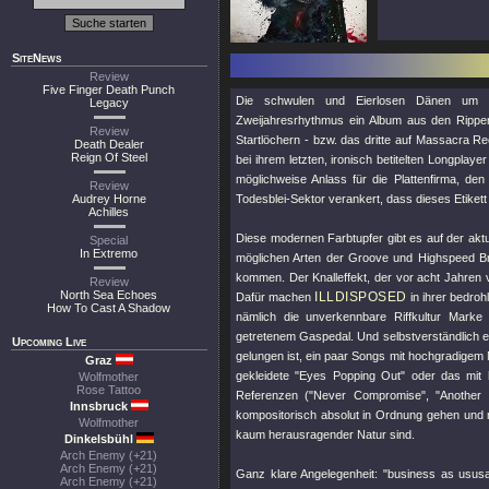
SiteNews
Review
Five Finger Death Punch
Die schwulen und Eierlosen Dänen um 
Legacy
Zweijahresrhythmus ein Album aus den Rippe
Review
Startlöchern - bzw. das dritte auf Massacra 
Death Dealer
Reign Of Steel
bei ihrem letzten, ironisch betitelten Longplaye
möglichweise Anlass für die Plattenfirma, den 
Review
Audrey Horne
Todesblei-Sektor verankert, dass dieses Etikett 
Achilles
Diese modernen Farbtupfer gibt es auf der aktu
Special
In Extremo
möglichen Arten der Groove und Highspeed Brac
kommen. Der Knalleffekt, der vor acht Jahren 
Review
North Sea Echoes
ILLDISPOSED
Dafür machen
in ihrer bedro
How To Cast A Shadow
nämlich die unverkennbare Riffkultur Mark
getretenem Gaspedal. Und selbstverständlich e
Upcoming Live
gelungen ist, ein paar Songs mit hochgradigem
Graz
gekleidete
"Eyes Popping Out"
oder das mit 
Wolfmother
Rose Tattoo
Referenzen (
"Never Compromise"
,
"Another
Innsbruck
kompositorisch absolut in Ordnung gehen und m
Wolfmother
kaum herausragender Natur sind.
Dinkelsbühl
Arch Enemy (+21)
Arch Enemy (+21)
Ganz klare Angelegenheit: "business as usus
Arch Enemy (+21)