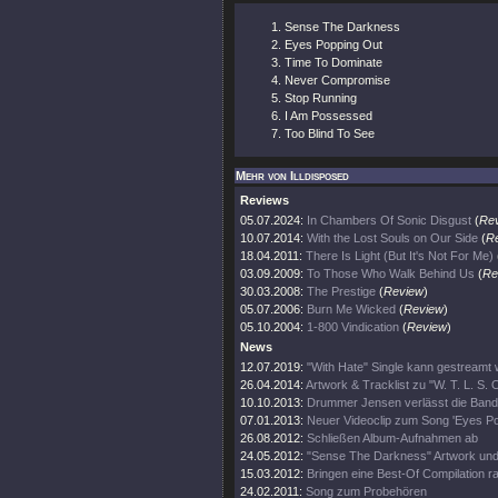
Sense The Darkness
Eyes Popping Out
Time To Dominate
Never Compromise
Stop Running
I Am Possessed
Too Blind To See
Mehr von Illdisposed
Reviews
05.07.2024:
In Chambers Of Sonic Disgust
(
Re
10.07.2014:
With the Lost Souls on Our Side
(
R
18.04.2011:
There Is Light (But It's Not For Me)
03.09.2009:
To Those Who Walk Behind Us
(
Re
30.03.2008:
The Prestige
(
Review
)
05.07.2006:
Burn Me Wicked
(
Review
)
05.10.2004:
1-800 Vindication
(
Review
)
News
12.07.2019:
"With Hate" Single kann gestreamt
26.04.2014:
Artwork & Tracklist zu "W. T. L. S. 
10.10.2013:
Drummer Jensen verlässt die Band
07.01.2013:
Neuer Videoclip zum Song 'Eyes Po
26.08.2012:
Schließen Album-Aufnahmen ab
24.05.2012:
"Sense The Darkness" Artwork und 
15.03.2012:
Bringen eine Best-Of Compilation r
24.02.2011:
Song zum Probehören