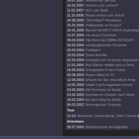
30.07.2007:
Hellhammer fällt aus
16.02.2007:
Sachen zum Lachen?
11.02.2007:
Hol´s der Deibl
11.10.2006:
Blasen erneut zum Sturm!
24.08.2005:
"Stormblast"-Rerelease
31.03.2005:
Hellhammer on Drums?
16.01.2005:
Bassist bei ARCTURUS eingestieg
14.07.2004:
mit neuem Drummer
30.03.2004:
Vile Reno bei DIMMU BORGIR?
26.03.2004:
vorübergehender Drummer
20.03.2004:
Fehlalarm
19.03.2004:
Drum-Aushilfe
02.03.2004:
norwegischen Grammy eingesackt
11.02.2004:
Nick Barker meldet sich zu Wort
16.09.2003:
Armageddon in den Charts
02.09.2003:
Neues Video im TV
12.08.2003:
Artwork für das neue Album fertig
14.05.2003:
Death Cult Armageddon kommt
03.05.2003:
Mit Orchester im Studio
23.04.2003:
Kommen im Oktober nach Wien!
19.02.2003:
Auf dem Weg ins Studio
04.03.2002:
Norwegischer Grammy
Tour
14.10:
Behemoth, Dimmu Borgir, Dark Funeral
@
Interviews
28.07.2003:
Bombastischer Armageddon