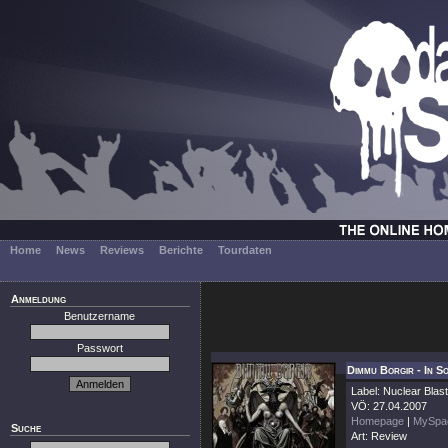
Home
News
Reviews
Berichte
Tourdaten
Anmeldung
Benutzername
Passwort
Dimmu Borgir - In S
Label: Nuclear Blast
VÖ: 27.04.2007
Homepage
|
MySpa
Suche
Art: Review