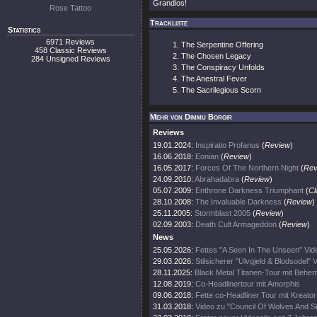
Grandios!
Rose Tattoo
Trackliste
Statistics
6971 Reviews
The Serpentine Offering
458 Classic Reviews
The Chosen Legacy
284 Unsigned Reviews
The Conspiracy Unfolds
The Anestral Fever
The Sacrilegious Scorn
Mehr von Dimmu Borgir
Reviews
19.01.2024:
Inspiratio Profanus
(
Review
)
16.06.2018:
Eonian
(
Review
)
16.05.2017:
Forces Of The Northern Night
(
Rev
24.09.2010:
Abrahadabra
(
Review
)
05.07.2009:
Enthrone Darkness Triumphant
(
Cl
28.10.2008:
The Invaluable Darkness
(
Review
)
25.11.2005:
Stormblast 2005
(
Review
)
02.09.2003:
Death Cult Armageddon
(
Review
)
News
25.05.2026:
Fettes "A Seen In The Unseen" Vid
29.03.2026:
Stilsicherer "Ulvgjeld & Blodsodel" V
28.11.2025:
Black Metal Titanen-Tour mit Behe
12.08.2019:
Co-Headlinertour mit Amorphis
09.06.2018:
Fette co-Headliner Tour mit Kreato
31.03.2018:
Video zu "Council Of Wolves And 