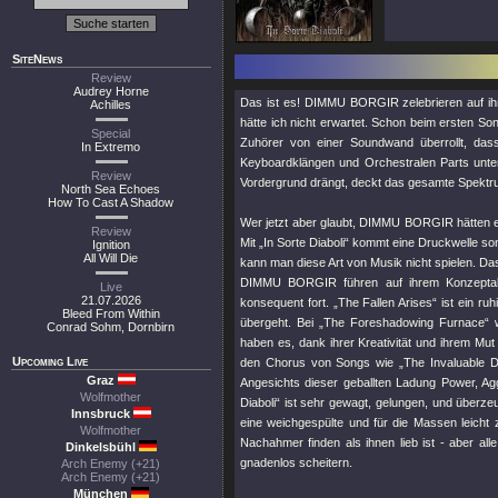
SiteNews
Review
Audrey Horne
Das ist es! DIMMU BORGIR zelebrieren auf ihr
Achilles
hätte ich nicht erwartet. Schon beim ersten Son
Special
Zuhörer von einer Soundwand überrollt, dass
In Extremo
Keyboardklängen und Orchestralen Parts unter
Review
Vordergrund drängt, deckt das gesamte Spektru
North Sea Echoes
How To Cast A Shadow
Wer jetzt aber glaubt, DIMMU BORGIR hätten e
Review
Mit „In Sorte Diaboli“ kommt eine Druckwelle s
Ignition
All Will Die
kann man diese Art von Musik nicht spielen. Da
DIMMU BORGIR führen auf ihrem Konzeptalb
Live
21.07.2026
konsequent fort. „The Fallen Arises“ ist ein r
Bleed From Within
übergeht. Bei „The Foreshadowing Furnace“ w
Conrad Sohm, Dornbirn
haben es, dank ihrer Kreativität und ihrem Mu
Upcoming Live
den Chorus von Songs wie „The Invaluable Da
Graz
Angesichts dieser geballten Ladung Power, Aggr
Wolfmother
Diaboli“ ist sehr gewagt, gelungen, und überz
Innsbruck
eine weichgespülte und für die Massen leich
Wolfmother
Nachahmer finden als ihnen lieb ist - aber
Dinkelsbühl
gnadenlos scheitern.
Arch Enemy (+21)
Arch Enemy (+21)
München