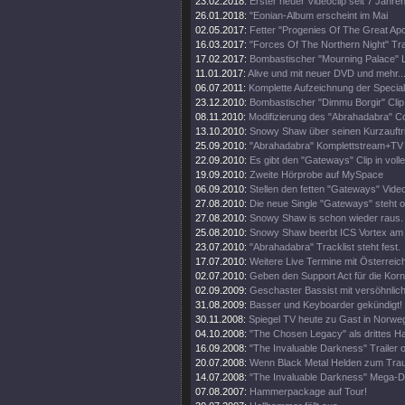
23.02.2018:
Erster neuer Videoclip seit 7 Jahren
26.01.2018:
"Eonian-Album erscheint im Mai
02.05.2017:
Fetter "Progenies Of The Great Apo
16.03.2017:
"Forces Of The Northern Night" Trai
17.02.2017:
Bombastischer "Mourning Palace" Li
11.01.2017:
Alive und mit neuer DVD und mehr..
06.07.2011:
Komplette Aufzeichnung der Specia
23.12.2010:
Bombastischer "Dimmu Borgir" Clip 
08.11.2010:
Modifizierung des "Abrahadabra" C
13.10.2010:
Snowy Shaw über seinen Kurzauftri
25.09.2010:
"Abrahadabra" Komplettstream+TV Au
22.09.2010:
Es gibt den "Gateways" Clip in volle
19.09.2010:
Zweite Hörprobe auf MySpace
06.09.2010:
Stellen den fetten "Gateways" Video
27.08.2010:
Die neue Single "Gateways" steht o
27.08.2010:
Snowy Shaw is schon wieder raus.
25.08.2010:
Snowy Shaw beerbt ICS Vortex am
23.07.2010:
"Abrahadabra" Tracklist steht fest.
17.07.2010:
Weitere Live Termine mit Österreic
02.07.2010:
Geben den Support Act für die Korn
02.09.2009:
Geschaster Bassist mit versöhnlic
31.08.2009:
Basser und Keyboarder gekündigt!
30.11.2008:
Spiegel TV heute zu Gast in Norwe
04.10.2008:
"The Chosen Legacy" als drittes 
16.09.2008:
"The Invaluable Darkness" Trailer o
20.07.2008:
Wenn Black Metal Helden zum Trau
14.07.2008:
"The Invaluable Darkness" Mega-
07.08.2007:
Hammerpackage auf Tour!