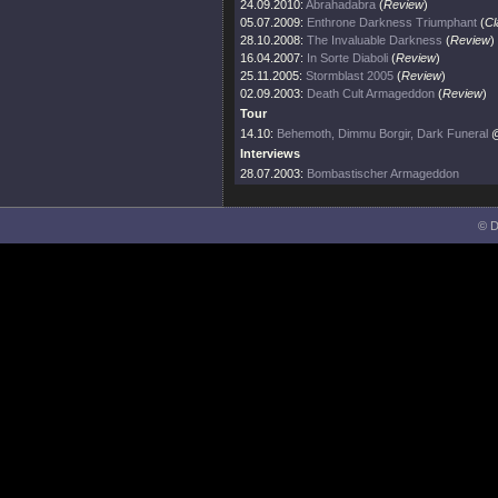
24.09.2010:
Abrahadabra
(
Review
)
05.07.2009:
Enthrone Darkness Triumphant
(
Cl
28.10.2008:
The Invaluable Darkness
(
Review
)
16.04.2007:
In Sorte Diaboli
(
Review
)
25.11.2005:
Stormblast 2005
(
Review
)
02.09.2003:
Death Cult Armageddon
(
Review
)
Tour
14.10:
Behemoth, Dimmu Borgir, Dark Funeral
@
Interviews
28.07.2003:
Bombastischer Armageddon
© D