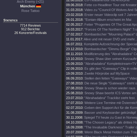
12.08.2019:
Co-Headlinertour mit Amorphis
Arch Enemy (+21)
09.06.2018:
Fette co-Headliner Tour mit Kreato
München
31.03.2018:
Video zu "Council Of Wolves And 
Rose Tattoo
23.02.2018:
Erster neuer Videoclip seit 7 Jahren
26.01.2018:
"Eonian-Album erscheint im Mai
Statistics
02.05.2017:
Fetter "Progenies Of The Great Apo
7714 Reviews
912 Berichte
16.03.2017:
"Forces Of The Northern Night" Trai
26 Konzerte/Festivals
17.02.2017:
Bombastischer "Mourning Palace" Li
11.01.2017:
Alive und mit neuer DVD und mehr..
06.07.2011:
Komplette Aufzeichnung der Specia
23.12.2010:
Bombastischer "Dimmu Borgir" Clip 
08.11.2010:
Modifizierung des "Abrahadabra" C
13.10.2010:
Snowy Shaw über seinen Kurzauftri
25.09.2010:
"Abrahadabra" Komplettstream+TV Au
22.09.2010:
Es gibt den "Gateways" Clip in volle
19.09.2010:
Zweite Hörprobe auf MySpace
06.09.2010:
Stellen den fetten "Gateways" Video
27.08.2010:
Die neue Single "Gateways" steht o
27.08.2010:
Snowy Shaw is schon wieder raus.
25.08.2010:
Snowy Shaw beerbt ICS Vortex am
23.07.2010:
"Abrahadabra" Tracklist steht fest.
17.07.2010:
Weitere Live Termine mit Österreic
02.07.2010:
Geben den Support Act für die Korn
31.08.2009:
Basser und Keyboarder gekündigt!
30.11.2008:
Spiegel TV heute zu Gast in Norwe
04.10.2008:
"The Chosen Legacy" als drittes 
16.09.2008:
"The Invaluable Darkness" Trailer o
20.07.2008:
Wenn Black Metal Helden zum Trau