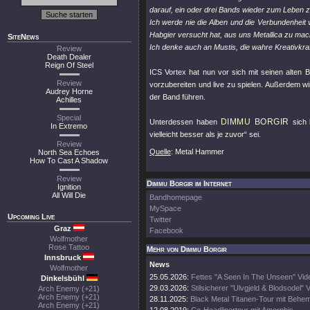
darauf, ein oder drei Bands wieder zum Leben 
Ich werde nie die Alben und die Verbundenheit 
Habgier versucht hat, aus uns Metallica zu mac
SiteNews
Ich denke auch an Mustis, die wahre Kreativkra
Review
Death Dealer
Reign Of Steel
ICS Vortex hat nun vor sich mit seinen alte
Review
vorzubereiten und live zu spielen. Außerdem wi
Audrey Horne
der Band führen.
Achilles
Special
DIMMU BORGIR
Unterdessen haben
sich 
In Extremo
vielleicht besser als je zuvor“ sei.
Review
Quelle
: Metal Hammer
North Sea Echoes
How To Cast A Shadow
Review
Dimmu Borgir im Internet
Ignition
All Will Die
Bandhomepage
MySpace
Upcoming Live
Twitter
Graz
Facebook
Wolfmother
Rose Tattoo
Mehr von Dimmu Borgir
Innsbruck
News
Wolfmother
25.05.2026:
Fettes "A Seen In The Unseen" Vid
Dinkelsbühl
29.03.2026:
Stilsicherer "Ulvgjeld & Blodsodel" V
Arch Enemy (+21)
Arch Enemy (+21)
28.11.2025:
Black Metal Titanen-Tour mit Behe
Arch Enemy (+21)