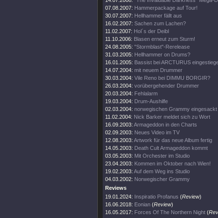
14.07.2008:
"The Invaluable Darkness" Mega-
07.08.2007:
Hammerpackage auf Tour!
30.07.2007:
Hellhammer fällt aus
16.02.2007:
Sachen zum Lachen?
11.02.2007:
Hol´s der Deibl
11.10.2006:
Blasen erneut zum Sturm!
24.08.2005:
"Stormblast"-Rerelease
31.03.2005:
Hellhammer on Drums?
16.01.2005:
Bassist bei ARCTURUS eingestieg
14.07.2004:
mit neuem Drummer
30.03.2004:
Vile Reno bei DIMMU BORGIR?
26.03.2004:
vorübergehender Drummer
20.03.2004:
Fehlalarm
19.03.2004:
Drum-Aushilfe
02.03.2004:
norwegischen Grammy eingesackt
11.02.2004:
Nick Barker meldet sich zu Wort
16.09.2003:
Armageddon in den Charts
02.09.2003:
Neues Video im TV
12.08.2003:
Artwork für das neue Album fertig
14.05.2003:
Death Cult Armageddon kommt
03.05.2003:
Mit Orchester im Studio
23.04.2003:
Kommen im Oktober nach Wien!
19.02.2003:
Auf dem Weg ins Studio
04.03.2002:
Norwegischer Grammy
Reviews
19.01.2024:
Inspiratio Profanus
(
Review
)
16.06.2018:
Eonian
(
Review
)
16.05.2017:
Forces Of The Northern Night
(
Rev