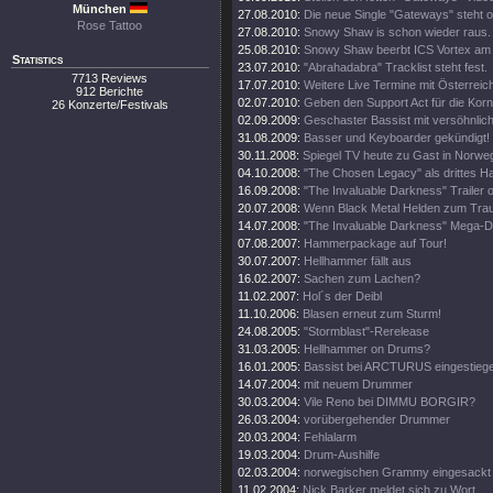
München
27.08.2010:
Die neue Single "Gateways" steht o
Rose Tattoo
27.08.2010:
Snowy Shaw is schon wieder raus.
25.08.2010:
Snowy Shaw beerbt ICS Vortex am
Statistics
23.07.2010:
"Abrahadabra" Tracklist steht fest.
7713 Reviews
17.07.2010:
Weitere Live Termine mit Österreic
912 Berichte
02.07.2010:
Geben den Support Act für die Korn
26 Konzerte/Festivals
02.09.2009:
Geschaster Bassist mit versöhnlic
31.08.2009:
Basser und Keyboarder gekündigt!
30.11.2008:
Spiegel TV heute zu Gast in Norwe
04.10.2008:
"The Chosen Legacy" als drittes 
16.09.2008:
"The Invaluable Darkness" Trailer o
20.07.2008:
Wenn Black Metal Helden zum Trau
14.07.2008:
"The Invaluable Darkness" Mega-
07.08.2007:
Hammerpackage auf Tour!
30.07.2007:
Hellhammer fällt aus
16.02.2007:
Sachen zum Lachen?
11.02.2007:
Hol´s der Deibl
11.10.2006:
Blasen erneut zum Sturm!
24.08.2005:
"Stormblast"-Rerelease
31.03.2005:
Hellhammer on Drums?
16.01.2005:
Bassist bei ARCTURUS eingestieg
14.07.2004:
mit neuem Drummer
30.03.2004:
Vile Reno bei DIMMU BORGIR?
26.03.2004:
vorübergehender Drummer
20.03.2004:
Fehlalarm
19.03.2004:
Drum-Aushilfe
02.03.2004:
norwegischen Grammy eingesackt
11.02.2004:
Nick Barker meldet sich zu Wort