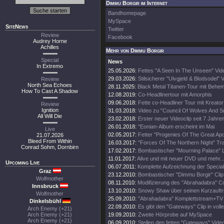
Dimmu Borgir im Internet
Bandhomepage
MySpace
SiteNews
Twitter
Review
Facebook
Audrey Horne
Achilles
Mehr von Dimmu Borgir
Special
News
In Extremo
25.05.2026:
Fettes "A Seen In The Unseen" Vid
29.03.2026:
Stilsicherer "Ulvgjeld & Blodsodel" V
Review
North Sea Echoes
28.11.2025:
Black Metal Titanen-Tour mit Behe
How To Cast A Shadow
12.08.2019:
Co-Headlinertour mit Amorphis
09.06.2018:
Fette co-Headliner Tour mit Kreato
Review
Ignition
31.03.2018:
Video zu "Council Of Wolves And 
All Will Die
23.02.2018:
Erster neuer Videoclip seit 7 Jahren
26.01.2018:
"Eonian-Album erscheint im Mai
Live
02.05.2017:
Fetter "Progenies Of The Great Apo
21.07.2026
Bleed From Within
16.03.2017:
"Forces Of The Northern Night" Trai
Conrad Sohm, Dornbirn
17.02.2017:
Bombastischer "Mourning Palace" Li
11.01.2017:
Alive und mit neuer DVD und mehr..
Upcoming Live
06.07.2011:
Komplette Aufzeichnung der Specia
Graz
23.12.2010:
Bombastischer "Dimmu Borgir" Clip 
Wolfmother
08.11.2010:
Modifizierung des "Abrahadabra" C
Innsbruck
13.10.2010:
Snowy Shaw über seinen Kurzauftri
Wolfmother
25.09.2010:
"Abrahadabra" Komplettstream+TV Au
Dinkelsbühl
22.09.2010:
Es gibt den "Gateways" Clip in volle
Arch Enemy (+21)
Arch Enemy (+21)
19.09.2010:
Zweite Hörprobe auf MySpace
Arch Enemy (+21)
06.09.2010:
Stellen den fetten "Gateways" Video