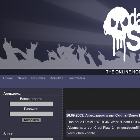
Home
News
Reviews
Berichte
Tourdaten
Anmeldung
Benutzername
Passwort
16.09.2003: Armageddon in den Charts (Dimmu 
Das neue DIMMU BORGIR-Werk "Death Cult Armag
Albumcharts von 0 auf Platz 14 eingestiegen!!!
verbuchen konnte.
Suche