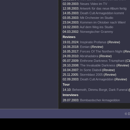
02.09.2003:
Neues Video im TV
12.08.2003:
Artwork für das neue Album fertig
14.05.2003:
Death Cult Armageddon kommt
03.05.2003:
Mit Orchester im Studio
23.04.2003:
Kommen im Oktober nach Wien!
19.02.2003:
Auf dem Weg ins Studio
04.03.2002:
Norwegischer Grammy
Reviews
19.01.2024:
Inspiratio Profanus
(
Review
)
16.06.2018:
Eonian
(
Review
)
16.05.2017:
Forces Of The Northern Night
(
Rev
24.09.2010:
Abrahadabra
(
Review
)
05.07.2009:
Enthrone Darkness Triumphant
(
Cl
28.10.2008:
The Invaluable Darkness
(
Review
)
16.04.2007:
In Sorte Diaboli
(
Review
)
25.11.2005:
Stormblast 2005
(
Review
)
02.09.2003:
Death Cult Armageddon
(
Review
)
Tour
14.10:
Behemoth, Dimmu Borgir, Dark Funeral
@
Interviews
28.07.2003:
Bombastischer Armageddon
© D