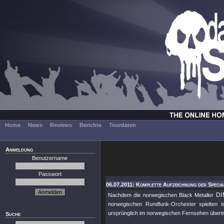
Home
News
Reviews
Berichte
Tourdaten
Anmeldung
Benutzername
Passwort
06.07.2011: Komplette Aufzeichnung der Speci
D
Nachdem die norwegischen Black Metaller
norwegischen Rundfunk-Orchester spielten 
ursprünglich im norwegischen Fernsehen übert
Suche