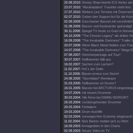
25.08.2010:
Snowy Shaw beerbt ICS Vortex am
23.07.2010:
"Abrahadabra" Tracklist steht fest.
17.07.2010:
Weitere Live Termine mit Österreic
02.07.2010:
Geben den Support Act für die Korn
02.09.2009:
Geschaster Bassist mit versöhnlic
31.08.2009:
Basser und Keyboarder gekündigt!
30.11.2008:
Spiegel TV heute zu Gast in Norwe
04.10.2008:
"The Chosen Legacy" als drittes 
16.09.2008:
"The Invaluable Darkness" Trailer o
20.07.2008:
Wenn Black Metal Helden zum Trau
14.07.2008:
"The Invaluable Darkness" Mega-
07.08.2007:
Hammerpackage auf Tour!
30.07.2007:
Hellhammer fällt aus
16.02.2007:
Sachen zum Lachen?
11.02.2007:
Hol´s der Deibl
11.10.2006:
Blasen erneut zum Sturm!
24.08.2005:
"Stormblast"-Rerelease
31.03.2005:
Hellhammer on Drums?
16.01.2005:
Bassist bei ARCTURUS eingestieg
14.07.2004:
mit neuem Drummer
30.03.2004:
Vile Reno bei DIMMU BORGIR?
26.03.2004:
vorübergehender Drummer
20.03.2004:
Fehlalarm
19.03.2004:
Drum-Aushilfe
02.03.2004:
norwegischen Grammy eingesackt
11.02.2004:
Nick Barker meldet sich zu Wort
16.09.2003:
Armageddon in den Charts
02.09.2003:
Neues Video im TV