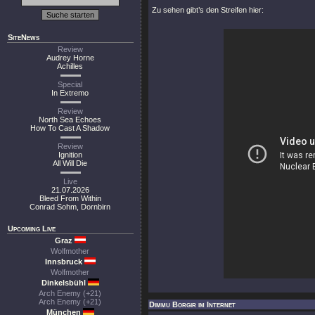
Zu sehen gibt’s den Streifen hier:
SiteNews
Review
Audrey Horne
Achilles
Special
In Extremo
Review
North Sea Echoes
How To Cast A Shadow
Review
Ignition
All Will Die
Live
21.07.2026
Bleed From Within
Conrad Sohm, Dornbirn
Upcoming Live
Graz
Wolfmother
Innsbruck
Wolfmother
Dinkelsbühl
Arch Enemy (+21)
Arch Enemy (+21)
Dimmu Borgir im Internet
München