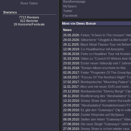
Bandhomepage
Rose Tattoo
MySpace
Twitter
Statistics
Facebook
7713 Reviews
912 Berichte
Mehr von Dimmu Borgir
26 Konzerte/Festivals
News
25.05.2026:
Fettes "A Seen In The Unseen" Vid
29.03.2026:
Stilsicherer "Ulvgjeld & Blodsodel" V
28.11.2025:
Black Metal Titanen-Tour mit Behe
12.08.2019:
Co-Headlinertour mit Amorphis
09.06.2018:
Fette co-Headliner Tour mit Kreato
31.03.2018:
Video zu "Council Of Wolves And 
23.02.2018:
Erster neuer Videoclip seit 7 Jahren
26.01.2018:
"Eonian-Album erscheint im Mai
02.05.2017:
Fetter "Progenies Of The Great Apo
16.03.2017:
"Forces Of The Northern Night" Trai
17.02.2017:
Bombastischer "Mourning Palace" Li
11.01.2017:
Alive und mit neuer DVD und mehr..
23.12.2010:
Bombastischer "Dimmu Borgir" Clip 
08.11.2010:
Modifizierung des "Abrahadabra" C
13.10.2010:
Snowy Shaw über seinen Kurzauftri
25.09.2010:
"Abrahadabra" Komplettstream+TV Au
22.09.2010:
Es gibt den "Gateways" Clip in volle
19.09.2010:
Zweite Hörprobe auf MySpace
06.09.2010:
Stellen den fetten "Gateways" Video
27.08.2010:
Die neue Single "Gateways" steht o
27.08.2010:
Snowy Shaw is schon wieder raus.