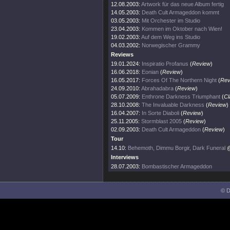
12.08.2003:
Artwork für das neue Album fertig
14.05.2003:
Death Cult Armageddon kommt
03.05.2003:
Mit Orchester im Studio
23.04.2003:
Kommen im Oktober nach Wien!
19.02.2003:
Auf dem Weg ins Studio
04.03.2002:
Norwegischer Grammy
Reviews
19.01.2024:
Inspiratio Profanus
(
Review
)
16.06.2018:
Eonian
(
Review
)
16.05.2017:
Forces Of The Northern Night
(
Rev
24.09.2010:
Abrahadabra
(
Review
)
05.07.2009:
Enthrone Darkness Triumphant
(
Cl
28.10.2008:
The Invaluable Darkness
(
Review
)
16.04.2007:
In Sorte Diaboli
(
Review
)
25.11.2005:
Stormblast 2005
(
Review
)
02.09.2003:
Death Cult Armageddon
(
Review
)
Tour
14.10:
Behemoth, Dimmu Borgir, Dark Funeral
@
Interviews
28.07.2003:
Bombastischer Armageddon
© D