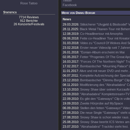
Twitter
Rose Tattoo
Facebook
Statistics
Mehr von Dimmu Borgir
7714 Reviews
News
912 Berichte
26 Konzerte/Festivals
29.03.2026:
Stilsicherer "Ulvgjeld & Blodsodel" V
28.11.2025:
Black Metal Titanen-Tour mit Behe
12.08.2019:
Co-Headlinertour mit Amorphis
09.06.2018:
Fette co-Headliner Tour mit Kreato
31.03.2018:
Video zu "Council Of Wolves And 
23.02.2018:
Erster neuer Videoclip seit 7 Jahren
26.01.2018:
"Eonian-Album erscheint im Mai
02.05.2017:
Fetter "Progenies Of The Great Apo
16.03.2017:
"Forces Of The Northern Night" Trai
17.02.2017:
Bombastischer "Mourning Palace" Li
11.01.2017:
Alive und mit neuer DVD und mehr..
06.07.2011:
Komplette Aufzeichnung der Specia
23.12.2010:
Bombastischer "Dimmu Borgir" Clip 
08.11.2010:
Modifizierung des "Abrahadabra" C
13.10.2010:
Snowy Shaw über seinen Kurzauftri
25.09.2010:
"Abrahadabra" Komplettstream+TV Au
22.09.2010:
Es gibt den "Gateways" Clip in volle
19.09.2010:
Zweite Hörprobe auf MySpace
06.09.2010:
Stellen den fetten "Gateways" Video
27.08.2010:
Die neue Single "Gateways" steht o
27.08.2010:
Snowy Shaw is schon wieder raus.
25.08.2010:
Snowy Shaw beerbt ICS Vortex am
23.07.2010:
"Abrahadabra" Tracklist steht fest.