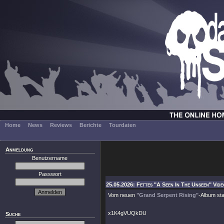
Home
News
Reviews
Berichte
Tourdaten
Anmeldung
Benutzername
Passwort
25.05.2026: Fettes "A Seen In The Unseen" Vide
Vom neuen
"Grand Serpent Rising"
-Album st
x1K4gVUQkDU
Suche