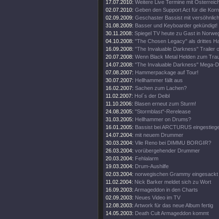
17.07.2010:
Weitere Live Termine mit Österreic
02.07.2010:
Geben den Support Act für die Korn
02.09.2009:
Geschaster Bassist mit versöhnlic
31.08.2009:
Basser und Keyboarder gekündigt!
30.11.2008:
Spiegel TV heute zu Gast in Norwe
04.10.2008:
"The Chosen Legacy" als drittes 
16.09.2008:
"The Invaluable Darkness" Trailer o
20.07.2008:
Wenn Black Metal Helden zum Trau
14.07.2008:
"The Invaluable Darkness" Mega-
07.08.2007:
Hammerpackage auf Tour!
30.07.2007:
Hellhammer fällt aus
16.02.2007:
Sachen zum Lachen?
11.02.2007:
Hol´s der Deibl
11.10.2006:
Blasen erneut zum Sturm!
24.08.2005:
"Stormblast"-Rerelease
31.03.2005:
Hellhammer on Drums?
16.01.2005:
Bassist bei ARCTURUS eingestieg
14.07.2004:
mit neuem Drummer
30.03.2004:
Vile Reno bei DIMMU BORGIR?
26.03.2004:
vorübergehender Drummer
20.03.2004:
Fehlalarm
19.03.2004:
Drum-Aushilfe
02.03.2004:
norwegischen Grammy eingesackt
11.02.2004:
Nick Barker meldet sich zu Wort
16.09.2003:
Armageddon in den Charts
02.09.2003:
Neues Video im TV
12.08.2003:
Artwork für das neue Album fertig
14.05.2003:
Death Cult Armageddon kommt