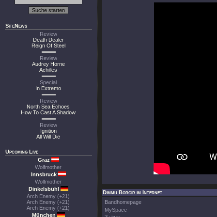
SiteNews
Review
Death Dealer
Reign Of Steel
Review
Audrey Horne
Achilles
Special
In Extremo
Review
North Sea Echoes
How To Cast A Shadow
Review
Ignition
All Will Die
Upcoming Live
Graz
Wolfmother
Innsbruck
Wolfmother
Dinkelsbühl
Dimmu Borgir im Internet
Arch Enemy (+21)
Arch Enemy (+21)
Bandhomepage
Arch Enemy (+21)
MySpace
München