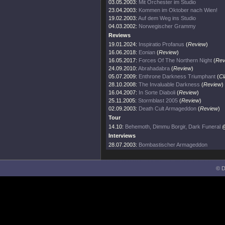
03.05.2003:
Mit Orchester im Studio
23.04.2003:
Kommen im Oktober nach Wien!
19.02.2003:
Auf dem Weg ins Studio
04.03.2002:
Norwegischer Grammy
Reviews
19.01.2024:
Inspiratio Profanus
(
Review
)
16.06.2018:
Eonian
(
Review
)
16.05.2017:
Forces Of The Northern Night
(
Rev
24.09.2010:
Abrahadabra
(
Review
)
05.07.2009:
Enthrone Darkness Triumphant
(
Cl
28.10.2008:
The Invaluable Darkness
(
Review
)
16.04.2007:
In Sorte Diaboli
(
Review
)
25.11.2005:
Stormblast 2005
(
Review
)
02.09.2003:
Death Cult Armageddon
(
Review
)
Tour
14.10:
Behemoth, Dimmu Borgir, Dark Funeral
@
Interviews
28.07.2003:
Bombastischer Armageddon
© D