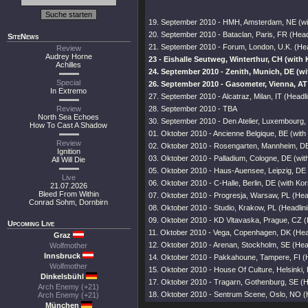
19. September 2010 - HMH, Amsterdam, NE (wi
20. September 2010 - Bataclan, Paris, FR (Hea
SiteNews
21. September 2010 - Forum, London, U.K. (He
Review
Audrey Horne
23 - Eishalle Seutweg, Winterthur, CH (with 
Achilles
24. September 2010 - Zenith, Munich, DE (wi
Special
26. September 2010 - Gasometer, Vienna, AT
In Extremo
27. September 2010 - Alcatraz, Milan, IT (Headl
Review
28. September 2010 - TBA
North Sea Echoes
30. September 2010 - Den Atelier, Luxembourg,
How To Cast A Shadow
01. Oktober 2010 - Ancienne Belgique, BE (with
Review
02. Oktober 2010 - Rosengarten, Mannheim, DE
Ignition
03. Oktober 2010 - Palladium, Cologne, DE (wit
All Will Die
05. Oktober 2010 - Haus-Auensee, Leipzig, DE 
Live
06. Oktober 2010 - C-Halle, Berlin, DE (with Kor
21.07.2026
Bleed From Within
07. Oktober 2010 - Progresja, Warsaw, PL (Hea
Conrad Sohm, Dornbirn
08. Oktober 2010 - Studio, Krakow, PL (Headlin
09. Oktober 2010 - KD Vltavaska, Prague, CZ (
Upcoming Live
11. Oktober 2010 - Vega, Copenhagen, DK (Hea
Graz
12. Oktober 2010 - Arenan, Stockholm, SE (Hea
Wolfmother
Innsbruck
14. Oktober 2010 - Pakkahoune, Tampere, FI (
Wolfmother
15. Oktober 2010 - House Of Culture, Helsinki,
Dinkelsbühl
17. Oktober 2010 - Tragarn, Gothenburg, SE (H
Arch Enemy (+21)
18. Oktober 2010 - Sentrum Scene, Oslo, NO (
Arch Enemy (+21)
München