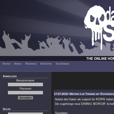
Home
News
Reviews
Berichte
Tourdaten
Anmeldung
Benutzername
Passwort
17.07.2010: Weitere Live Termine mit Österreic
KORN
Neben den Dates als support für
habe
DIMMU BORGIR
Die zugehörige neue
Sche
Suche
Tourdates: