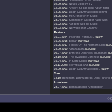
02.09.2003:
Neues Video im TV
12.08.2003:
Artwork für das neue Album fertig
14.05.2003:
Death Cult Armageddon kommt
03.05.2003:
Mit Orchester im Studio
23.04.2003:
Kommen im Oktober nach Wien!
19.02.2003:
Auf dem Weg ins Studio
04.03.2002:
Norwegischer Grammy
Reviews
19.01.2024:
Inspiratio Profanus
(
Review
)
16.06.2018:
Eonian
(
Review
)
16.05.2017:
Forces Of The Northern Night
(
Rev
24.09.2010:
Abrahadabra
(
Review
)
05.07.2009:
Enthrone Darkness Triumphant
(
Cl
28.10.2008:
The Invaluable Darkness
(
Review
)
16.04.2007:
In Sorte Diaboli
(
Review
)
25.11.2005:
Stormblast 2005
(
Review
)
02.09.2003:
Death Cult Armageddon
(
Review
)
Tour
14.10:
Behemoth, Dimmu Borgir, Dark Funeral
@
Interviews
28.07.2003:
Bombastischer Armageddon
© D