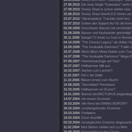
27.08.2010:
Die neue Single "Gateways" steht o
27.08.2010:
Snowy Shaw is schon wieder raus.
25.08.2010:
Snowy Shaw beerbt ICS Vortex am
23.07.2010:
"Abrahadabra" Tracklist steht fest.
02.07.2010:
Geben den Support Act für die Korn
02.09.2009:
Geschaster Bassist mit versöhnlic
31.08.2009:
Basser und Keyboarder gekündigt!
30.11.2008:
Spiegel TV heute zu Gast in Norwe
04.10.2008:
"The Chosen Legacy" als drittes 
16.09.2008:
"The Invaluable Darkness" Trailer o
20.07.2008:
Wenn Black Metal Helden zum Trau
14.07.2008:
"The Invaluable Darkness" Mega-
07.08.2007:
Hammerpackage auf Tour!
30.07.2007:
Hellhammer fällt aus
16.02.2007:
Sachen zum Lachen?
11.02.2007:
Hol´s der Deibl
11.10.2006:
Blasen erneut zum Sturm!
24.08.2005:
"Stormblast"-Rerelease
31.03.2005:
Hellhammer on Drums?
16.01.2005:
Bassist bei ARCTURUS eingestieg
14.07.2004:
mit neuem Drummer
30.03.2004:
Vile Reno bei DIMMU BORGIR?
26.03.2004:
vorübergehender Drummer
20.03.2004:
Fehlalarm
19.03.2004:
Drum-Aushilfe
02.03.2004:
norwegischen Grammy eingesackt
11.02.2004:
Nick Barker meldet sich zu Wort
16.09.2003:
Armageddon in den Charts