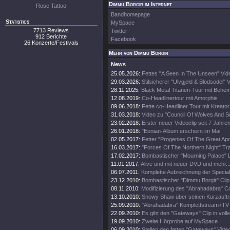
Dimmu Borgir im Internet
Rose Tattoo
Bandhomepage
Statistics
MySpace
7713 Reviews
Twitter
912 Berichte
Facebook
26 Konzerte/Festivals
Mehr von Dimmu Borgir
News
25.05.2026:
Fettes "A Seen In The Unseen" Vid
29.03.2026:
Stilsicherer "Ulvgjeld & Blodsodel" V
28.11.2025:
Black Metal Titanen-Tour mit Behe
12.08.2019:
Co-Headlinertour mit Amorphis
09.06.2018:
Fette co-Headliner Tour mit Kreato
31.03.2018:
Video zu "Council Of Wolves And 
23.02.2018:
Erster neuer Videoclip seit 7 Jahren
26.01.2018:
"Eonian-Album erscheint im Mai
02.05.2017:
Fetter "Progenies Of The Great Apo
16.03.2017:
"Forces Of The Northern Night" Trai
17.02.2017:
Bombastischer "Mourning Palace" Li
11.01.2017:
Alive und mit neuer DVD und mehr..
06.07.2011:
Komplette Aufzeichnung der Specia
23.12.2010:
Bombastischer "Dimmu Borgir" Clip 
08.11.2010:
Modifizierung des "Abrahadabra" C
13.10.2010:
Snowy Shaw über seinen Kurzauftri
25.09.2010:
"Abrahadabra" Komplettstream+TV Au
22.09.2010:
Es gibt den "Gateways" Clip in volle
19.09.2010:
Zweite Hörprobe auf MySpace
06.09.2010:
Stellen den fetten "Gateways" Video