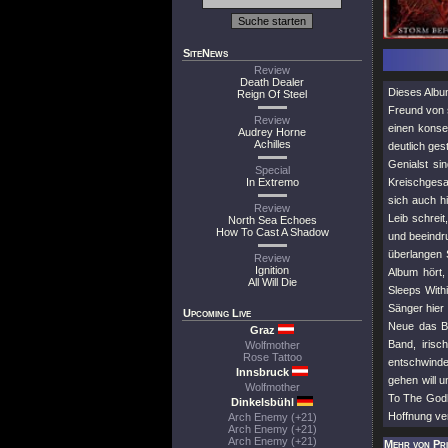
SiteNews
Review
Death Dealer
Dieses Album
Reign Of Steel
Freund von 
Review
einen konse
Audrey Horne
Achilles
deutlich ge
Genialst si
Special
In Extremo
Kreischgesan
sich auch h
Review
Leib schrei
North Sea Echoes
How To Cast A Shadow
und beeindr
überlangen 
Review
Ignition
Album hört,
All Will Die
Sleeps With
Sänger hier 
Upcoming Live
Neue das Bl
Graz
Band, iris
Wolfmother
Rose Tattoo
entschwinde
Innsbruck
gehen will u
Wolfmother
To The Godl
Dinkelsbühl
Hoffnung ver
Arch Enemy (+21)
Arch Enemy (+21)
Arch Enemy (+21)
Mehr von Pr