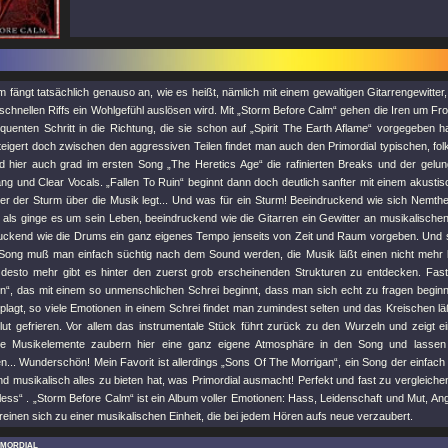
 fängt tatsächlich genauso an, wie es heißt, nämlich mit einem gewaltigen Gitarrengewitter,
schnellen Riffs ein Wohlgefühl auslösen wird. Mit „Storm Before Calm“ gehen die Iren um F
quenten Schritt in die Richtung, die sie schon auf „Spirit The Earth Aflame“ vorgegeben
steigert doch zwischen den aggressiven Teilen findet man auch den Primordial typischen, fo
nd hier auch grad im ersten Song „The Heretics Age“ die rafinierten Breaks und der gel
g und Clear Vocals. „Fallen To Ruin“ beginnt dann doch deutlich sanfter mit einem akustis
ier der Sturm über die Musik legt... Und was für ein Sturm! Beeindruckend wie sich Nemt
t, als ginge es um sein Leben, beeindruckend wie die Gitarren ein Gewitter an musikalische
uckend wie die Drums ein ganz eigenes Tempo jenseits von Zeit und Raum vorgeben. Und
Song muß man einfach süchtig nach dem Sound werden, die Musik läßt einen nicht mehr l
 desto mehr gibt es hinter den zuerst grob erscheinenden Strukturen zu entdecken. Fast 
in“, das mit einem so unmenschlichen Schrei beginnt, dass man sich echt zu fragen begi
plagt, so viele Emotionen in einem Schrei findet man zumindest selten und das Kreischen l
ut gefrieren. Vor allem das instrumentale Stück führt zurück zu den Wurzeln und zeigt ei
che Musikelemente zaubern hier eine ganz eigene Atmosphäre in den Song und lasse
n... Wunderschön! Mein Favorit ist allerdings „Sons Of The Morrigan“, ein Song der einfac
nd musikalisch alles zu bieten hat, was Primordial ausmacht! Perfekt und fast zu vergleich
ess“ . „Storm Before Calm“ ist ein Album voller Emotionen: Hass, Leidenschaft und Mut, A
einen sich zu einer musikalischen Einheit, die bei jedem Hören aufs neue verzaubert.
imordial