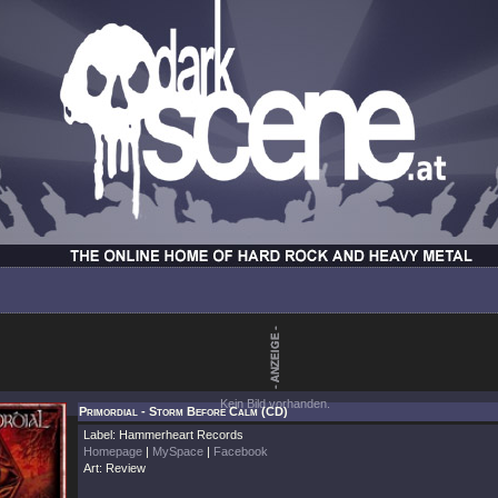
Kein Bild vorhanden.
Primordial - Storm Before Calm (CD)
Label: Hammerheart Records
Homepage
|
MySpace
|
Facebook
Art: Review