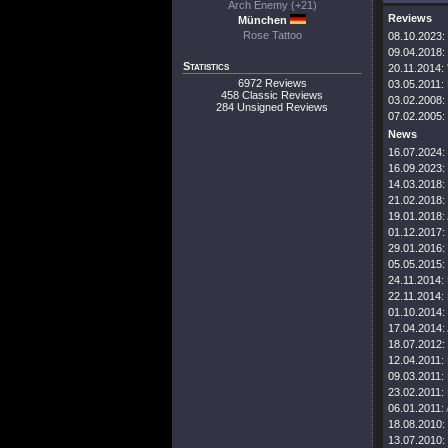
Arch Enemy (+21)
Reviews
München
Rose Tattoo
08.10.2023:
09.04.2018:
Statistics
20.11.2014:
6972 Reviews
03.05.2011:
458 Classic Reviews
03.02.2008:
284 Unsigned Reviews
07.02.2005:
News
16.07.2024:
16.09.2023:
14.03.2018:
21.02.2018:
19.01.2018:
01.12.2017:
29.01.2016:
05.05.2015:
24.11.2014:
22.11.2014:
01.10.2014:
17.04.2014:
18.07.2012:
12.04.2011:
09.03.2011:
23.02.2011:
06.01.2011:
18.08.2010:
13.07.2010: