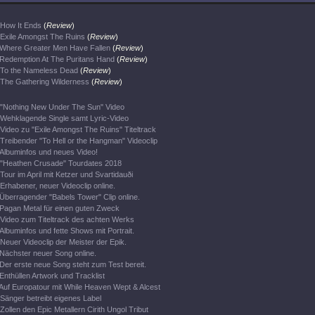
How It Ends
(
Review
)
Exile Amongst The Ruins
(
Review
)
Where Greater Men Have Fallen
(
Review
)
Redemption At The Puritans Hand
(
Review
)
To the Nameless Dead
(
Review
)
The Gathering Wilderness
(
Review
)
"Nothing New Under The Sun" Video
Wehklagende Single samt Lyric-Video
Video zu "Exile Amongst The Ruins" Titeltrack
Treibender "To Hell or the Hangman" Videoclip
Albuminfos und neues Video!
"Heathen Crusade" Tourdates 2018
Tour im April mit Ketzer und Svartidauði
Erhabener, neuer Videoclip online.
Überragender "Babels Tower" Clip online.
Pagan Metal für einen guten Zweck
Video zum Titeltrack des achten Werks
Albuminfos und fette Shows mit Portrait.
Neuer Videoclip der Meister der Epik.
Nächster neuer Song online.
Der erste neue Song steht zum Test bereit.
Enthüllen Artwork und Tracklist
Auf Europatour mit While Heaven Wept & Alcest
Sänger betreibt eigenes Label
Zollen den Epic Metallern Cirith Ungol Tribut