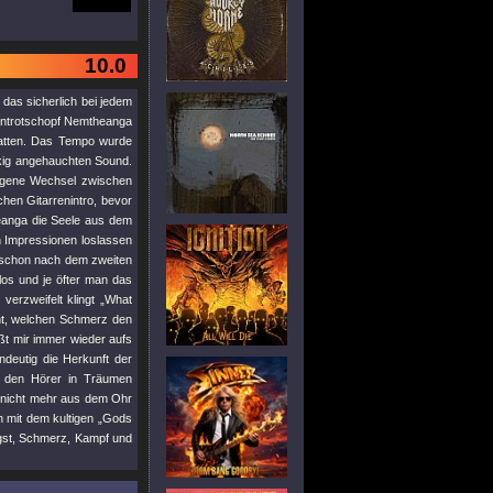
10.0
 das sicherlich bei jedem
rontrotschopf Nemtheanga
 hatten. Das Tempo wurde
lkig angehauchten Sound.
ungene Wechsel zwischen
chen Gitarrenintro, bevor
heanga die Seele aus dem
n Impressionen loslassen
 schon nach dem zweiten
os und je öfter man das
verzweifelt klingt „What
nnt, welchen Schmerz den
äßt mir immer wieder aufs
ndeutig die Herkunft der
n den Hörer in Träumen
h nicht mehr aus dem Ohr
en mit dem kultigen „Gods
ngst, Schmerz, Kampf und