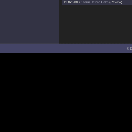
19.02.2003:
Storm Before Calm
(
Review
)
© D