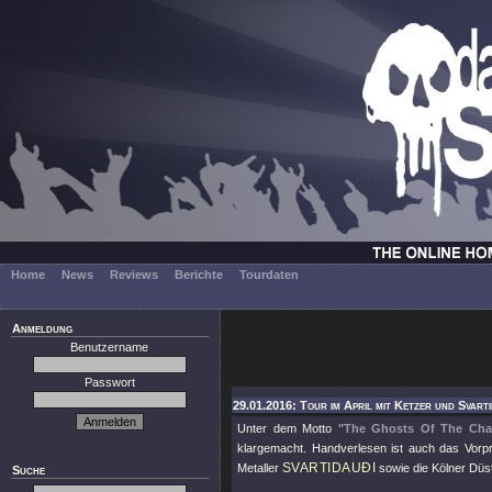
Home
News
Reviews
Berichte
Tourdaten
Anmeldung
Benutzername
Passwort
29.01.2016: Tour im April mit Ketzer und Svarti
Unter dem Motto
"The Ghosts Of The Cha
klargemacht. Handverlesen ist auch das Vorp
SVARTIDAUÐI
Metaller
sowie die Kölner Düs
Suche