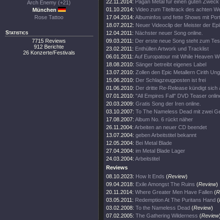
22.11.2014:
Pagan Metal für einen guten Zweck
Arch Enemy (+21)
01.10.2014:
Video zum Titeltrack des achten W
München
Rose Tattoo
17.04.2014:
Albuminfos und fette Shows mit Portr
18.07.2012:
Neuer Videoclip der Meister der Epi
Statistics
12.04.2011:
Nächster neuer Song online.
7715 Reviews
09.03.2011:
Der erste neue Song steht zum Test
912 Berichte
23.02.2011:
Enthüllen Artwork und Tracklist
26 Konzerte/Festivals
06.01.2011:
Auf Europatour mit While Heaven We
18.08.2010:
Sänger betreibt eigenes Label
13.07.2010:
Zollen den Epic Metallern Cirith Ung
15.06.2010:
Der Schlagzeugposten ist frei
01.06.2010:
Der dritte Re-Release kündigt sich
07.01.2010:
"All Empires Fall" DVD Teaser onlin
20.03.2009:
Gratis Song der Iren online.
03.10.2007:
To The Nameless Dead mit zwei Ge
17.08.2007:
Album No. 6 rückt näher
26.11.2004:
Arbeiten an neuer CD beendet
13.07.2004:
geben Arbeitstitel bekannt
12.05.2004:
Bei Metal Blade
27.04.2004:
im Metal Blade Lager
24.03.2004:
Arbeitstitel
Reviews
08.10.2023:
How It Ends
(
Review
)
09.04.2018:
Exile Amongst The Ruins
(
Review
)
20.11.2014:
Where Greater Men Have Fallen
(
R
03.05.2011:
Redemption At The Puritans Hand
(
03.02.2008:
To the Nameless Dead
(
Review
)
07.02.2005:
The Gathering Wilderness
(
Review