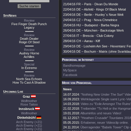
21/04/16 FR – Paris - Divan Du Monde
22/04/16 DE – Alsfeld - Kings Of Black Metal
23/04/16 DE – Berlin - Huxley´s Neue Welt
SiteNews
24/04/16 CZ – Prag - Nova Chmelnice
Review
Five Finger Death Punch
25/04/16 HU – Budapest - Barba Negra
Legacy
26/04/16 DE – München - Backstage Werk
Review
27/04/16 IT – Brescia - Club Colony
Death Dealer
28/04/16 CH – Aarau - Kiff
Reign Of Steel
29/04/16 DE - Losheim Am See - Hexentanz Fes
Review
30/04/16 DE – Bochum - Matrix (ohne Svartidau
Audrey Horne
Achilles
Primordial im Internet
Special
Bandhomepage
In Extremo
MySpace
Facebook
Review
North Sea Echoes
How To Cast A Shadow
Mehr von Primordial
News
Upcoming Live
16.07.2024:
"Nothing New Under The Sun" Vide
Graz
16.09.2023:
Wehklagende Single samt Lyric-Vi
Wolfmother
14.03.2018:
Video zu "Exile Amongst The Ruins"
Rose Tattoo
21.02.2018:
Treibender "To Hell or the Hangman
Innsbruck
Wolfmother
19.01.2018:
Albuminfos und neues Video!
Dinkelsbühl
01.12.2017:
"Heathen Crusade" Tourdates 201
Arch Enemy (+21)
05.05.2015:
Erhabener, neuer Videoclip online.
Arch Enemy (+21)
24.11.2014:
Überragender "Babels Tower" Clip o
Arch Enemy (+21)