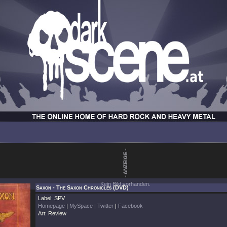
Kein Bild vorhanden.
Saxon - The Saxon Chronicles (DVD)
Label: SPV
Homepage
|
MySpace
|
Twitter
|
Facebook
Art: Review