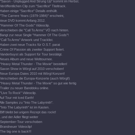
"Saxon - Unplugged And Strung Up" kommt im Herbst.
Veröffentlichen Clip zum "Sacrifice" Titeltrack.
Haben einige "Sacrifice" Details enthüllt.
"The Carrere Years (1979-1984)" erscheint,
Neue DVD kommt Anfang 2012.
"Hammer Of The Gods" Videoclip.
Verschieben die "Call To Arms" VÖ nach hinten.
Bangt zur neue Single "Hammer Of The Gods"!
"Call To Arms" Artwork und Tracklist.
Haben zwei neue Tracks für O.S.T. parat
Crime Of Passion als zweiter Support fixiert.
Vanderbuyst als Support für Tour bestätigt.
Neues Album und neue Welttournee.
"Heavy Metal Thunder - The Movie" bestellen!
Saxon Show in Wörgl auf 2010 verschoben!
Neue Europa Dates 2010 mit Wörgl Konzert!
Verschieben die Europa-Konzerte (auch Wörgl!)
"Heavy Metal Thunder - The Movie" so gut wie fertig
Trailer zu neuer Banddoku online.
"Live To Rock" Videoclip.
Auf Tour mit Iced Earth!
Alle Samples zu "Into The Labyrinth".
"Into The Labyrinth" ist im Kasten.
Biff bleibt bei urigem Rezept das rockt!
..und der Adler fliegt weiter
September-Tour verschoben
Brandneuer Videoclip!
The big one is back!!!