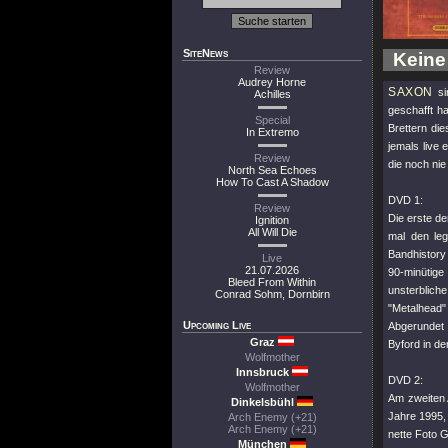
SiteNews
Keine
Review
Audrey Horne
SAXON
si
Achilles
geschafft h
Special
Brettern di
In Extremo
jemals live 
Review
die noch nie
North Sea Echoes
How To Cast A Shadow
DVD 1:
Review
Die erste d
Ignition
All Will Die
mal den leg
Bandhistory 
Live
21.07.2026
90-minütige
Bleed From Within
unsterblich
Conrad Sohm, Dornbirn
"Metalhead"
Upcoming Live
Abgerundet w
Graz
Byford in d
Wolfmother
Innsbruck
DVD 2:
Wolfmother
Am zweiten A
Dinkelsbühl
Jahre 1995,
Arch Enemy (+21)
Arch Enemy (+21)
nette Foto G
München