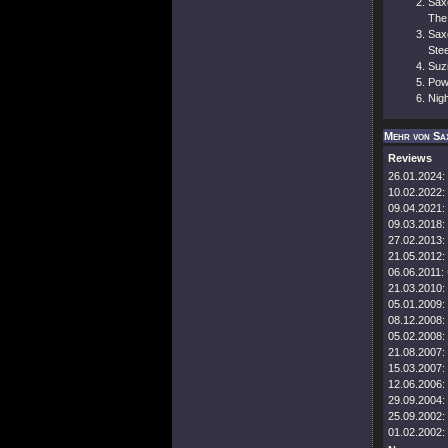
Sax
The
Sax
Stee
Suz
Pow
Nig
Mehr von Sa
Reviews
26.01.2024:
10.02.2022:
09.04.2021:
09.03.2018:
27.02.2013:
21.05.2012:
06.06.2011:
21.03.2010:
05.01.2009:
08.12.2008:
05.02.2008:
21.08.2007:
15.03.2007:
12.06.2006:
29.09.2004:
25.09.2002:
01.02.2002: