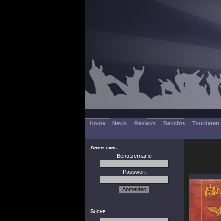
Home
News
Reviews
Berichte
Tourdaten
Anmeldung
Benutzername
Passwort
Suche