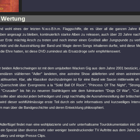
 Wertung
nd wohl eines der letzten N.w.o.B.h.m. Flaggschiffe, die es über all die ganzen Jahre 
aben angesagt zu bleiben, kontinuierlich starke Alben zu releasen, auch über 20 Jahre nac
eser Erde mächtig Arsch zu treten und noch immer einen Großteil aller Jungspunde zu ver
erlebt und die Ausstrahlung der Band und Magie deren Songs inhalieren durfte, wird diese Mein
 die Ehre hatten, ist diese DVD zumindest als Ersatzdroge sehr empfehlenswert.
er beiden Adlerschwingen ist mit dem umjubelten Wacken Gig aus dem Jahre 2001 bestückt,
endären stählernen "Adler" landeten, eine astreine Show ablieferten und einen astreine
abfeuerten. Klar, alle Klassiker durchzubringen ist für eine Band wie Saxon mittlerweile e
 Querschnitt über Evergreens a la
"Solid Ball Of Rock"
,
"Princess Of The Night"
,
"Stron
e
"Crusader"
bis hin zu neueren Stahlträgern wie dem fulminanten
"Dogs Of War"
,
"Cut
sollte aber absolut jeden befriedigen und zeigt nachhaltig die Ausnahmestellung der britische
ird dieser wohlfühlmässige erste Teil durch ein sehr informatives und kurzweiliges Interv
em man über die Bandgeschichte und deren Entwicklung philosophiert.
dlerflügel findet man eine wohlplatzierte und sehr unterhaltsame Tourdokumentation inkl. d
 ein Special über diverse mehr oder weniger beeindruckender TV Auftritte aus dem Jahre S
allery und einige Presse Clips.