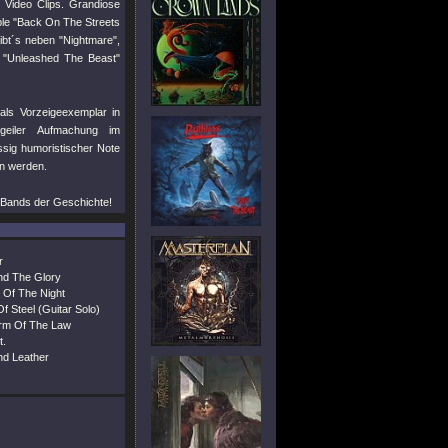
n Video Clips. Grandiose
ble
"Back On The Streets
gibt´s neben
"Nightmare"
,
r
"Unleashed The Beast"
als Vorzeigeexemplar in
geiler Aufmachung im
ssig humoristischer Note
in werden.
 Bands der Geschichte!
r
nd The Glory
 Of The Night
 Steel (Guitar Solo)
Arm Of The Law
t.
nd Leather