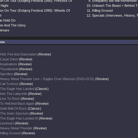
on On Tour (Esbjerg Festival 1995): Princess Of
(Requiem) We Will Remember
 Night
Unleash The Beast + Behind 
on On Tour (Esbjerg Festival 1995): Wheels Of
Killing Ground
l
Specials (Interviews, History
ie Hold On
er And The Glory
htmare
xon
Hell, Fire And Damnation
(
Review
)
Carpe Diem
(
Review
)
Inspirations
(
Review
)
Thunderbolt
(
Review
)
Sacrifice
(
Review
)
Heavy Metal Thunder Live – Eagles Over Wacken (DVD+2CD)
(
Review
)
Call To Arms
(
Review
)
The Eagle Has Landed
(
Classic
)
Into The Labyrinth
(
Review
)
Live To Rock
(
Review
)
To Hell And Back Again
(
Review
)
Solid Ball Of Rock
(
Classic
)
The Inner Sanctum
(
Review
)
The Eagle Has Landed III
(
Review
)
Lionheart
(
Review
)
Heavy Metal Thunder
(
Review
)
Killing Ground
(
Review
)