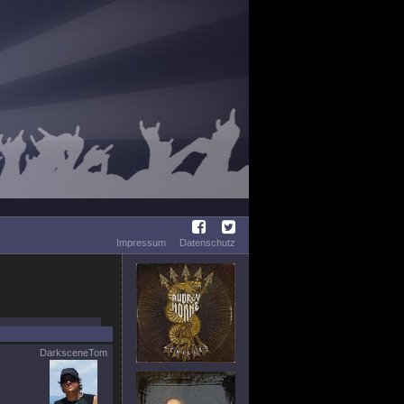
Impressum
Datenschutz
DarksceneTom