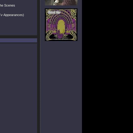
The Scenes
, Tv-Appearances)