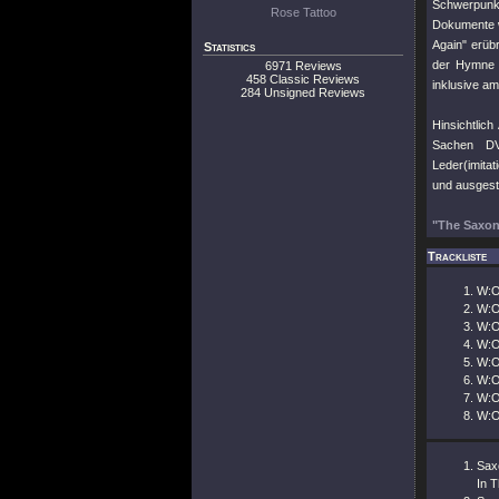
Schwerpunkt
Rose Tattoo
Dokumente
Again"
erübr
Statistics
der Hymn
6971 Reviews
458 Classic Reviews
inklusive a
284 Unsigned Reviews
Hinsichtlic
Sachen DV
Leder(imita
und ausgesta
"The Saxon
Trackliste
W:O
W:O
W:O
W:O
W:O
W:O
W:O
W:O
Sax
In T