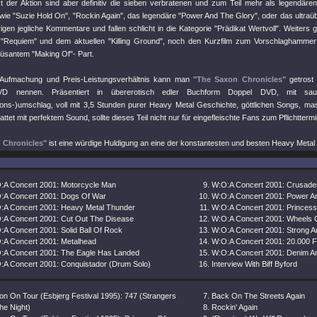
 der Aktion sind aber definitiv die sieben verbratenen und zum Teil mehr als legendäre
 wie
"Suzie Hold On"
,
"Rockin Again"
, das legendäre
"Power And The Glory"
, oder das ultraü
igen jegliche Kommentare und fallen schlicht in die Kategorie "Prädikat Wertvoll". Weiters 
e
"Requiem"
und dem aktuellen
"Killing Ground"
, noch den Kurzfilm zum Vorschlaghamme
müsantem "Making Of"- Part.
h Aufmachung und Preis-Leistungsverhältnis kann man
"The Saxon Chronicles"
getrost 
D nennen. Präsentiert in übererotisch edler Buchform Doppel DVD, mit sau
tions-)umschlag, voll mit 3,5 Stunden purer Heavy Metal Geschichte, göttlichen Songs, ma
ttet mit perfektem Sound, sollte dieses Teil nicht nur für eingefleischte Fans zum Pflichtterm
 Chronicles"
ist eine würdige Huldigung an eine der konstantesten und besten Heavy Metal
:A Concert 2001: Motorcycle Man
W:O:A Concert 2001: Crusade
:A Concert 2001: Dogs Of War
W:O:A Concert 2001: Power A
:A Concert 2001: Heavy Metal Thunder
W:O:A Concert 2001: Princess
:A Concert 2001: Cut Out The Disease
W:O:A Concert 2001: Wheels Of
:A Concert 2001: Solid Ball Of Rock
W:O:A Concert 2001: Strong 
:A Concert 2001: Metalhead
W:O:A Concert 2001: 20.000 F
:A Concert 2001: The Eagle Has Landed
W:O:A Concert 2001: Denim A
:A Concert 2001: Conquistador (Drum Solo)
Interview With Biff Byford
on On Tour (Esbjerg Festival 1995): 747 (Strangers
Back On The Streets Again
he Night)
Rockin' Again