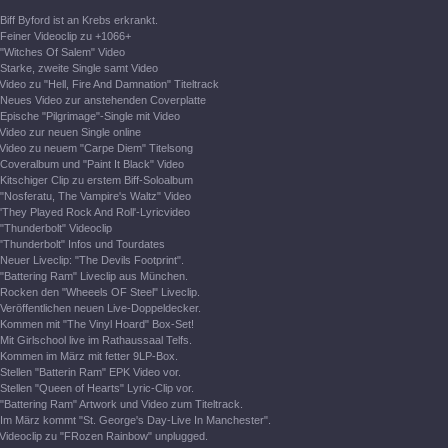
Biff Byford ist an Krebs erkrankt.
Feiner Videoclip zu +1066+
"Witches Of Salem" Video
Starke, zweite Single samt Video
Video zu "Hell, Fire And Damnation" Titeltrack
Neues Video zur anstehenden Coverplatte
Epische "Pilgrimage"-Single mit Video
Video zur neuen Single online
Video zu neuem "Carpe Diem" Titelsong
Coveralbum und "Paint It Black" Video
Kitschiger Clip zu erstem Biff-Soloalbum
"Nosferatu, The Vampire's Waltz" Video
'They Played Rock And Roll'-Lyricvideo
"Thunderbolt" Videoclip
"Thunderbolt" Infos und Tourdates
Neuer Liveclip: "The Devils Footprint".
"Battering Ram" Liveclip aus München.
Rocken den "Wheeels OF Steel" Liveclip.
Veröffentlichen neuen Live-Doppeldecker.
Kommen mit "The Vinyl Hoard" Box-Set!
Mit Girlschool live im Rathaussaal Telfs.
Kommen im März mit fetter 9LP-Box.
Stellen "Batterin Ram" EPK Video vor.
Stellen "Queen of Hearts" Lyric-Clip vor.
"Battering Ram" Artwork und Video zum Titeltrack.
Im März kommt "St. George's Day-Live In Manchester".
Videoclip zu "FRozen Rainbow" unplugged.