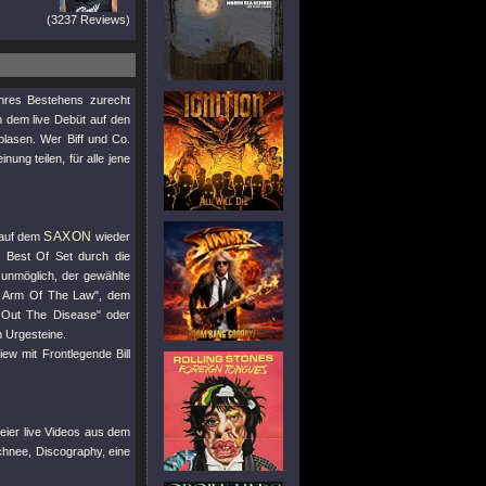
(3237 Reviews)
ihres Bestehens zurecht
h dem live Debüt auf den
blasen. Wer Biff und Co.
ung teilen, für alle jene
SAXON
 auf dem
wieder
n Best Of Set durch die
h unmöglich, der gewählte
g Arm Of The Law"
, dem
 Out The Disease"
oder
n Urgesteine.
iew mit Frontlegende Bill
reier live Videos aus dem
chnee, Discography, eine