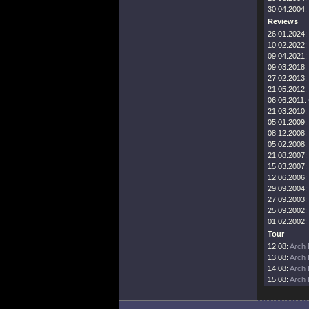
30.04.2004:
Reviews
26.01.2024:
10.02.2022:
09.04.2021:
09.03.2018:
27.02.2013:
21.05.2012:
06.06.2011:
21.03.2010:
05.01.2009:
08.12.2008:
05.02.2008:
21.08.2007:
15.03.2007:
12.06.2006:
29.09.2004:
27.09.2003:
25.09.2002:
01.02.2002:
Tour
12.08:
Arch 
13.08:
Arch 
14.08:
Arch 
15.08:
Arch 