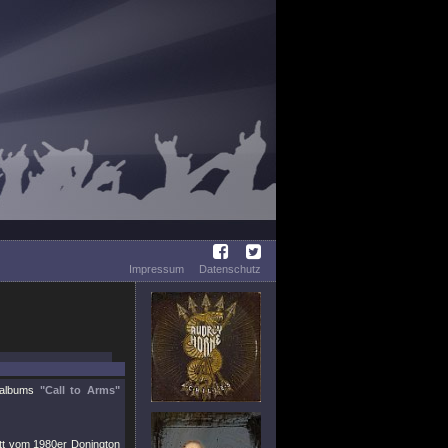
Impressum
Datenschutz
ioalbums
"Call to Arms"
itt vom 1980er Donington