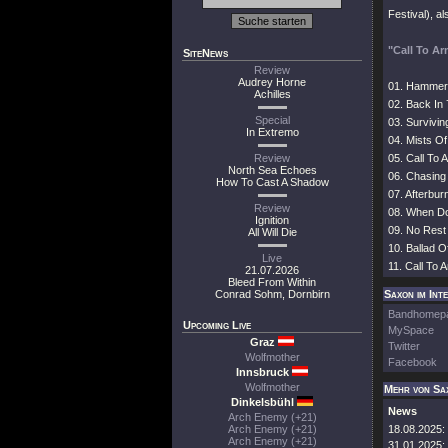
Festival), a
"Call To A
SiteNews
Review
Audrey Horne
01. Hammer
Achilles
02. Back In 
Special
03. Survivi
In Extremo
04. Mists Of
Review
05. Call To 
North Sea Echoes
06. Chasing 
How To Cast A Shadow
07. Afterbur
Review
08. When D
Ignition
09. No Rest
All Will Die
10. Ballad 
Live
11. Call To 
21.07.2026
Bleed From Within
Conrad Sohm, Dornbirn
Saxon im Int
Bandhomep
Upcoming Live
MySpace
Graz
Twitter
Wolfmother
Facebook
Innsbruck
Wolfmother
Mehr von Sa
Dinkelsbühl
News
Arch Enemy (+21)
Arch Enemy (+21)
18.08.2025:
Arch Enemy (+21)
31.01.2025: