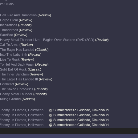
im Studio
Hell, Fire And Damnation
(
Review
)
Carpe Diem
(
Review
)
Inspirations
(
Review
)
Thunderbolt
(
Review
)
Sacrifice
(
Review
)
Heavy Metal Thunder Live – Eagles Over Wacken (DVD+2CD)
(
Review
)
Call To Arms
(
Review
)
The Eagle Has Landed
(
Classic
)
Into The Labyrinth
(
Review
)
Live To Rock
(
Review
)
To Hell And Back Again
(
Review
)
Solid Ball Of Rock
(
Classic
)
The Inner Sanctum
(
Review
)
The Eagle Has Landed III
(
Review
)
Lionheart
(
Review
)
The Saxon Chronicles
(
Review
)
Heavy Metal Thunder
(
Review
)
Killing Ground
(
Review
)
Enemy, In Flames, Helloween, ...
@ Summerbreeze Gelände, Dinkelsbühl
Enemy, In Flames, Helloween, ...
@ Summerbreeze Gelände, Dinkelsbühl
Enemy, In Flames, Helloween, ...
@ Summerbreeze Gelände, Dinkelsbühl
Enemy, In Flames, Helloween, ...
@ Summerbreeze Gelände, Dinkelsbühl