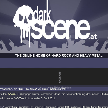
Kein Bild vorhanden.
Verschieben die "Call To Arms" VÖ nach hinten. (Saxon)
SAXON
ziellen
Webpage wurde vermeldet, dass die Veröffentlichung des neuen Stud
wird. Neuer VÖ-Termin ist nun der 3. Juni 2011.
ms"
kommt als Standard-CD, limierte Edition mit Bonus-CD (inklusive 30-minütigem Mitschn