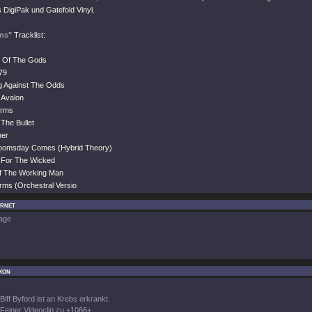
ls DigiPak und Gatefold Vinyl.
rms"
Tracklist:
 Of The Gods
79
ng Against The Odds
 Avalon
Arms
The Bullet
ner
oomsday Comes (Hybrid Theory)
 For The Wicked
Of The Working Man
Arms (Orchestral Versio
ernet
age
xon
Biff Byford ist an Krebs erkrankt.
Feiner Videoclip zu +1066+