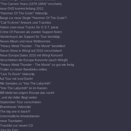
"The Carrere Years (1979-1984)" erscheint,
Neue DVD kommt Anfang 2012.
"Hammer Of The Gods" Videoclip.
Bangt zur neue Single "Hammer Of The Gods"!
"Call To Arms" Artwork und Tracklist.
Haben zwei neue Tracks für O.S.T. parat
Crime Of Passion als zweiter Support fixiert.
Vanderbuyst als Support für Tour bestätigt.
Neues Album und neue Welttournee.
"Heavy Metal Thunder - The Movie" bestellen!
Saxon Show in Wörgl auf 2010 verschoben!
Neue Europa Dates 2010 mit Wörgl Konzert!
Verschieben die Europa-Konzerte (auch Wörgl!)
"Heavy Metal Thunder - The Movie" so gut wie fertig
Trailer zu neuer Banddoku online.
"Live To Rock" Videoclip.
Auf Tour mit Iced Earth!
Alle Samples zu "Into The Labyrinth".
"Into The Labyrinth" ist im Kasten.
Biff bleibt bei urigem Rezept das rockt!
..und der Adler fliegt weiter
September-Tour verschoben
Brandneuer Videoclip!
The big one is back!!!
Unermüdliche Arbeitsbienen
neue Tourdaten
Tracklist zur neuen CD
Jörg für Fritz