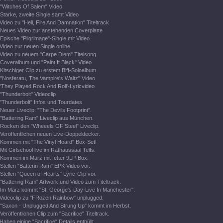
"Witches Of Salem" Video
Starke, zweite Single samt Video
Video zu "Hell, Fire And Damnation" Titeltrack
Neues Video zur anstehenden Coverplatte
Epische "Pilgrimage"-Single mit Video
Video zur neuen Single online
Video zu neuem "Carpe Diem" Titelsong
Coveralbum und "Paint It Black" Video
Kitschiger Clip zu erstem Biff-Soloalbum
"Nosferatu, The Vampire's Waltz" Video
'They Played Rock And Roll'-Lyricvideo
"Thunderbolt" Videoclip
"Thunderbolt" Infos und Tourdates
Neuer Liveclip: "The Devils Footprint".
"Battering Ram" Liveclip aus München.
Rocken den "Wheeels OF Steel" Liveclip.
Veröffentlichen neuen Live-Doppeldecker.
Kommen mit "The Vinyl Hoard" Box-Set!
Mit Girlschool live im Rathaussaal Telfs.
Kommen im März mit fetter 9LP-Box.
Stellen "Batterin Ram" EPK Video vor.
Stellen "Queen of Hearts" Lyric-Clip vor.
"Battering Ram" Artwork und Video zum Titeltrack.
Im März kommt "St. George's Day-Live In Manchester".
Videoclip zu "FRozen Rainbow" unplugged.
"Saxon - Unplugged And Strung Up" kommt im Herbst.
Veröffentlichen Clip zum "Sacrifice" Titeltrack.
Haben einige "Sacrifice" Details enthüllt.