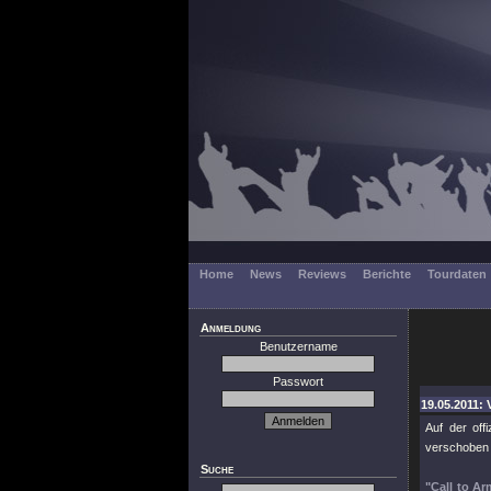
Home
News
Reviews
Berichte
Tourdaten
Anmeldung
Benutzername
Passwort
19.05.2011: 
Auf der offi
verschoben 
Suche
"Call to Ar