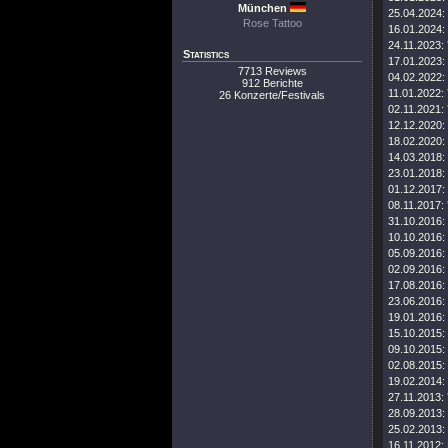
München
25.04.2024:
Rose Tattoo
16.01.2024:
24.11.2023:
Statistics
17.01.2023:
7713 Reviews
04.02.2022:
912 Berichte
11.01.2022:
26 Konzerte/Festivals
02.11.2021:
12.12.2020:
18.02.2020:
14.03.2018:
23.01.2018:
01.12.2017:
08.11.2017:
31.10.2016:
10.10.2016:
05.09.2016:
02.09.2016:
17.08.2016:
23.06.2016:
19.01.2016:
15.10.2015:
09.10.2015:
02.08.2015:
19.02.2014:
27.11.2013:
28.09.2013:
25.02.2013:
16.11.2012: